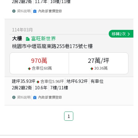
2房2廳2衛
11.7
年
10
樓/
11
樓
資料說明
內政部實價登錄
114
年
03
月
移轉
2
次
大樓
富旺新世界
桃園市中壢區龍東路255巷175號七樓
970
萬
27
萬/坪
含車位
60
萬
30.36
萬
建坪
35.93
坪
地坪
6.92
坪
有車位
含車位
5.96
坪
2房2廳2衛
10.6
年
7
樓/
11
樓
資料說明
內政部實價登錄
1