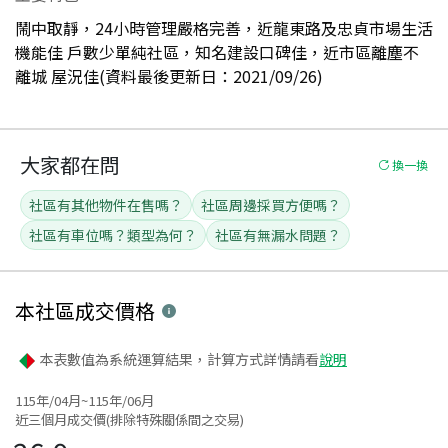
鬧中取靜，24小時管理嚴格完善，近龍東路及忠貞市場生活
機能佳 戶數少單純社區，知名建設口碑佳，近市區離塵不
離城 屋況佳(資料最後更新日：2021/09/26)
大家都在問
換一換
社區有其他物件在售嗎？
社區周邊採買方便嗎？
社區有車位嗎？類型為何？
社區有無漏水問題？
本社區
成交價格
本表數值為系統運算結果，計算方式詳情請看
說明
115年/04月~115年/06月
近三個月成交價(排除特殊關係間之交易)