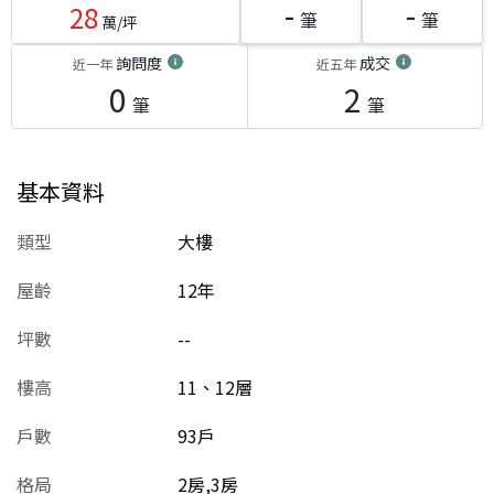
-
-
28
筆
筆
萬/坪
詢問度
成交
近一年
近五年
0
2
筆
筆
基本資料
類型
大樓
屋齡
12
年
坪數
--
樓高
11、12層
戶數
93戶
格局
2房,3房