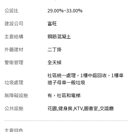
公設比
29.00%~33.00%
建設公司
富旺
主要結構
鋼筋混凝土
外牆建材
二丁掛
警衛管理
全天候
社區統一處理，1樓中庭回收，1樓車
垃圾處理
道子母車一般垃圾
無障礙設施
有，社區和電梯
公共設施
花園,健身房,KTV,圖書室,交誼廳
主要特色