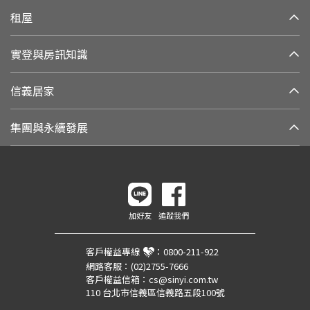
租屋
實登與房訊知識
信義居家
集團與永續發展
加好友
追蹤我們
客戶權益專線
：
0800-211-922
網路客服：
(02)2755-7666
客戶權益信箱：
cs@sinyi.com.tw
110 台北市信義區信義路五段100號