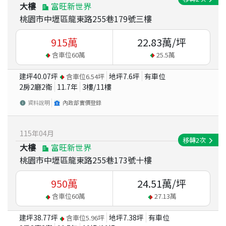
大樓
富旺新世界
桃園市中壢區龍東路255巷179號三樓
915
萬
22.83
萬/坪
含車位
60
萬
25.5
萬
建坪
40.07
坪
地坪
7.6
坪
有車位
含車位
6.54
坪
2房2廳2衛
11.7
年
3
樓/
11
樓
資料說明
內政部實價登錄
115
年
04
月
移轉
2
次
大樓
富旺新世界
桃園市中壢區龍東路255巷173號十樓
950
萬
24.51
萬/坪
含車位
60
萬
27.13
萬
建坪
38.77
坪
地坪
7.38
坪
有車位
含車位
5.96
坪