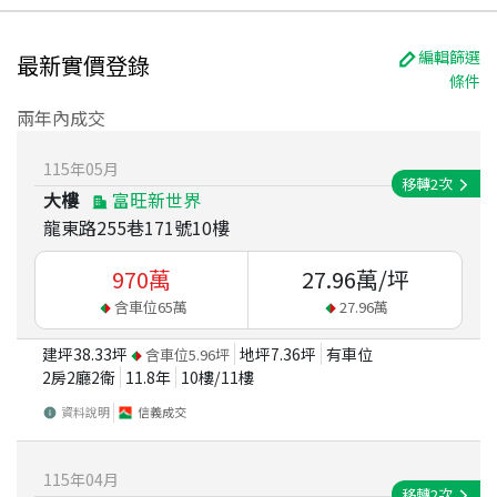
編輯篩選
最新實價登錄
條件
兩年內成交
115
年
05
月
移轉
2
次
大樓
富旺新世界
龍東路255巷171號10樓
970
萬
27.96
萬/坪
含車位
65
萬
27.96
萬
建坪
38.33
坪
地坪
7.36
坪
有車位
含車位
5.96
坪
2房2廳2衛
11.8
年
10
樓/
11
樓
資料說明
信義成交
115
年
04
月
移轉
2
次