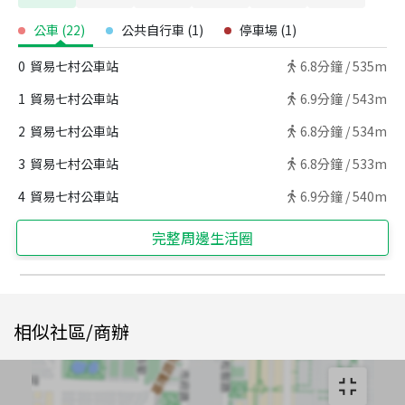
公車
(
22
)
公共自行車
(
1
)
停車場
(
1
)
0
貿易七村公車站
6.8
分鐘 /
535m
1
貿易七村公車站
6.9
分鐘 /
543m
2
貿易七村公車站
6.8
分鐘 /
534m
3
貿易七村公車站
6.8
分鐘 /
533m
4
貿易七村公車站
6.9
分鐘 /
540m
完整周邊生活圈
相似社區/商辦