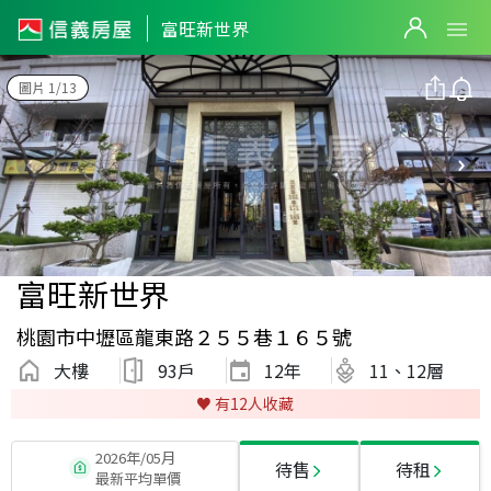
富旺新世界
圖片 1/13
富旺新世界
桃園市中壢區龍東路２５５巷１６５號
大樓
93戶
12
年
11、12層
♥️ 有
12
人收藏
2026年/05月
待售
待租
最新平均單價