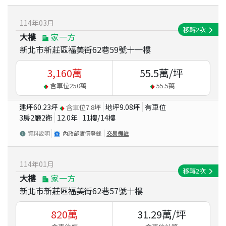
114
年
03
月
移轉
2
次
大樓
家一方
新北市新莊區福美街62巷59號十一樓
3,160
萬
55.5
萬/坪
含車位
250
萬
55.5
萬
建坪
60.23
坪
地坪
9.08
坪
有車位
含車位
7.8
坪
3房2廳2衛
12.0
年
11
樓/
14
樓
資料說明
內政部實價登錄
交易備註
114
年
01
月
移轉
2
次
大樓
家一方
新北市新莊區福美街62巷57號十樓
820
萬
31.29
萬/坪