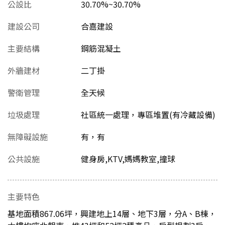
公設比
30.70%~30.70%
建設公司
合嘉建設
主要結構
鋼筋混凝土
外牆建材
二丁掛
警衛管理
全天候
垃圾處理
社區統一處理，專區堆置(有冷藏設備)
無障礙設施
有，有
公共設施
健身房,KTV,媽媽教室,撞球
主要特色
基地面積867.06坪，興建地上14層、地下3層，分A、B棟，