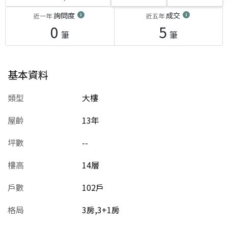
詢問度
成交
近一年
近五年
0
5
筆
筆
基本資料
類型
大樓
屋齡
13
年
坪數
--
樓高
14層
戶數
102戶
格局
3房,3+1房