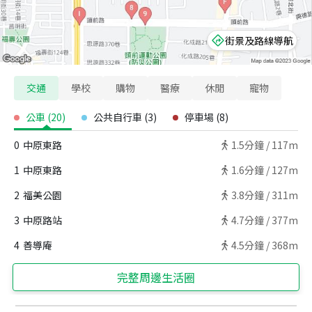
街景及路線導航
交通
學校
購物
醫療
休閒
寵物
公車
(
20
)
公共自行車
(
3
)
停車場
(
8
)
0
中原東路
1.5
分鐘 /
117m
1
中原東路
1.6
分鐘 /
127m
2
福美公園
3.8
分鐘 /
311m
3
中原路站
4.7
分鐘 /
377m
4
善導庵
4.5
分鐘 /
368m
完整周邊生活圈