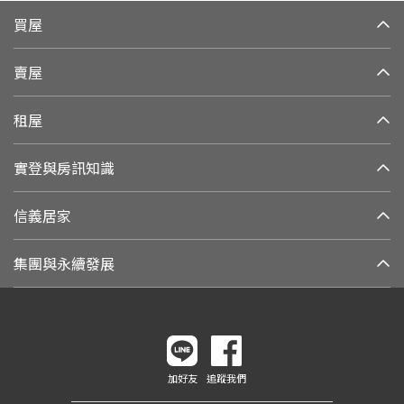
買屋
賣屋
租屋
實登與房訊知識
信義居家
集團與永續發展
加好友
追蹤我們