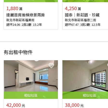
1,880
4,250
萬
萬
達麗首席後棟綠景兩房
國泰｜新莊園．珍藏
新北市新莊區福美街
新北市新莊區福德二街
建坪
24.06
2房2廳
15.2年
建坪
67.47
3房2廳
12.5年
有出租中物件
相似
社區
相似
社區
42,000
38,000
元
元