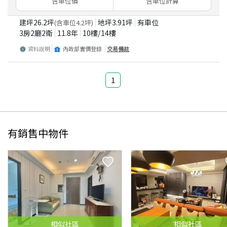
含車位價
含車位計算
建坪
26.2
坪
地坪
3.91
坪
有車位
(含車位
4.2
坪)
3房2廳2衛
11.8
年
10
樓/
14
樓
資料說明
內政部實價登錄
交易備註
1
有銷售中物件
相似
社區
相似
社區