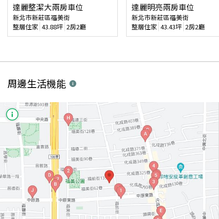
達麗整潔大兩房車位
達麗明亮兩房車位
新北市新莊區福美街
新北市新莊區福美街
整層住家
43.88
坪
2房2廳
整層住家
43.43
坪
2房2廳
周邊生活機能