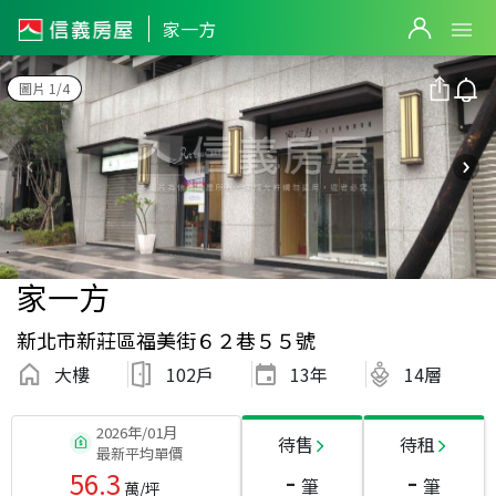
家一方
圖片 1/4
家一方
新北市新莊區福美街６２巷５５號
大樓
102戶
13
年
14層
2026年/01月
待售
待租
最新平均單價
-
-
56.3
筆
筆
萬/坪