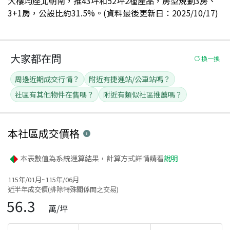
大樓均座北朝南，推43坪和52坪2種產品，房型規劃3房、
3+1房，公設比約31.5%。(資料最後更新日：2025/10/17)
大家都在問
換一換
周邊近期成交行情？
附近有捷運站/公車站嗎？
社區有其他物件在售嗎？
附近有類似社區推薦嗎？
本社區
成交價格
本表數值為系統運算結果，計算方式詳情請看
說明
115年/01月~115年/06月
近半年成交價(排除特殊關係間之交易)
56.3
萬/坪