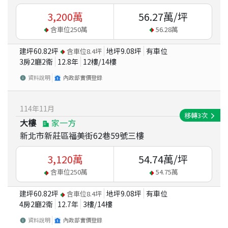
3,200
萬
56.27
萬/坪
含車位
250
萬
56.28
萬
建坪
60.82
坪
地坪
9.08
坪
有車位
含車位
8.4
坪
3房2廳2衛
12.8
年
12
樓/
14
樓
資料說明
內政部實價登錄
114
年
11
月
移轉
3
次
大樓
家一方
新北市新莊區福美街62巷59號三樓
3,120
萬
54.74
萬/坪
含車位
250
萬
54.75
萬
建坪
60.82
坪
地坪
9.08
坪
有車位
含車位
8.4
坪
4房2廳2衛
12.7
年
3
樓/
14
樓
資料說明
內政部實價登錄