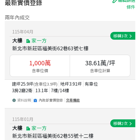
編輯篩選
最新實價登錄
條件
兩年內成交
115
年
04
月
移轉
3
次
大樓
家一方
新北市新莊區福美街62巷63號七樓
1,000
萬
38.61
萬/坪
含車位價
含車位計算
建坪
25.9
坪
地坪
3.91
坪
有車位
(含車位
3.9
坪)
3房2廳2衛
13.1
年
7
樓/
14
樓
資料說明
內政部實價登錄
交易備註
115
年
01
月
移轉
2
次
大樓
家一方
新北市新莊區福美街62巷55號十二樓