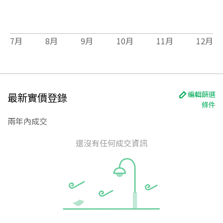
7
月
8
月
9
月
10
月
11
月
12
月
編輯篩選
最新實價登錄
條件
兩年內成交
還沒有任何成交資訊