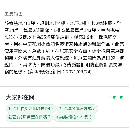
主要特色
該案基地711坪，規劃地上4樓、地下2樓，共2棟建築，全
區14戶，每層2部電梯。1樓為單層單戶143坪，室內挑高
4.2米，2樓以上為95坪雙併規劃，樓高3.6米，採毛胚交
屋。另在中庭花園擺放知名藝術家徐永旭的雕塑作品。此案
使用空間大、戶數單純，在居家安全方面，保全採用東京都
物業，外牆有紅外線防入侵系統。每戶玄關門為進口的「迪
銳門」，具防火、防暴功能，3帶鎖設計則防止鑰匙遺失遭
竊的危機。(資料最後更新日：2021/09/24)
大家都在問
換一換
社區自住/出租比例如何？
社區垃圾處理方式？
社區有2房戶型在售嗎？
有無裝潢物件在售？