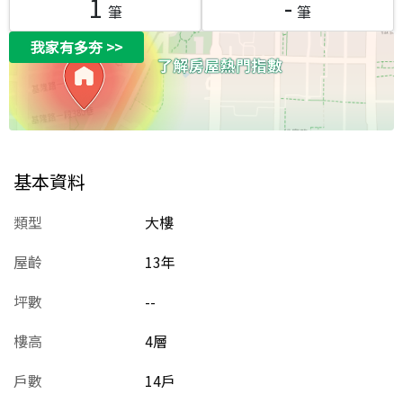
1
-
筆
筆
我家有多夯
>>
基本資料
類型
大樓
屋齡
13
年
坪數
--
樓高
4層
戶數
14戶