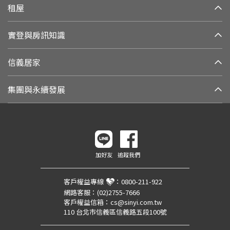
租屋
實登與房訊知識
信義居家
集團與永續發展
加好友
追蹤我們
客戶權益專線
：
0800-211-922
網路客服：
(02)2755-7666
客戶權益信箱：
cs@sinyi.com.tw
110 台北市信義區信義路五段100號