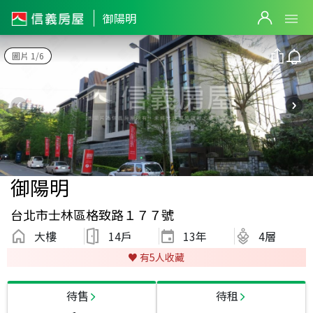
御陽明
圖片 1/6
御陽明
台北市士林區格致路１７７號
大樓
14戶
13
年
4層
♥️ 有
5
人收藏
待售
待租