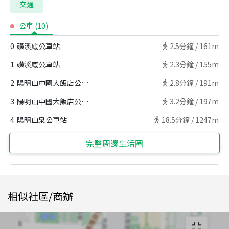
交通
公車
(
10
)
0
磺溪底公車站
2.5
分鐘 /
161m
1
磺溪底公車站
2.3
分鐘 /
155m
2
陽明山中國大飯店公車站
2.8
分鐘 /
191m
3
陽明山中國大飯店公車站
3.2
分鐘 /
197m
4
陽明山泉公車站
18.5
分鐘 /
1247m
完整周邊生活圈
相似社區/商辦