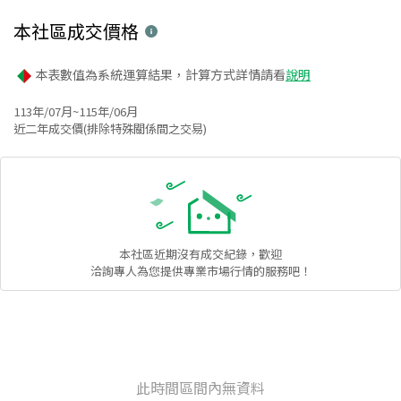
本社區
成交價格
本表數值為系統運算結果，計算方式詳情請看
說明
113年/07月~115年/06月
近二年成交價(排除特殊關係間之交易)
本社區
近期沒有成交紀錄，歡迎
洽詢專人為您提供專業市場行情的服務吧！
此時間區間內無資料