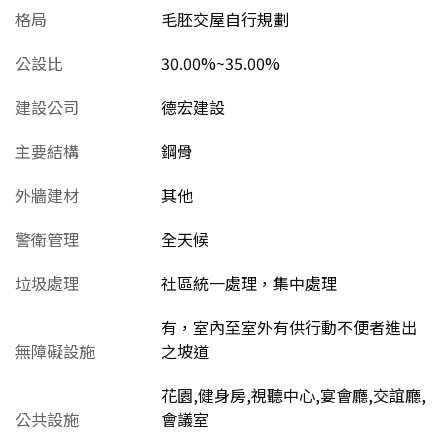
格局
毛胚交屋自行規劃
公設比
30.00%~35.00%
建設公司
德宏建設
主要結構
鋼骨
外牆建材
其他
警衛管理
全天候
垃圾處理
社區統一處理，集中處理
有，室內至室外有供行動不便者進出
無障礙設施
之坡道
花園,健身房,視聽中心,宴會廳,交誼廳,
公共設施
會議室