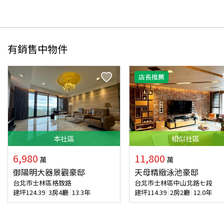
有銷售中物件
店長推薦
本
社區
相似
社區
6,980
11,800
萬
萬
御陽明大器景觀豪邸
天母精緻泳池豪邸
台北市士林區格致路
台北市士林區中山北路七段
建坪
124.39
3房4廳
13.3年
建坪
114.39
2房2廳
12.0年