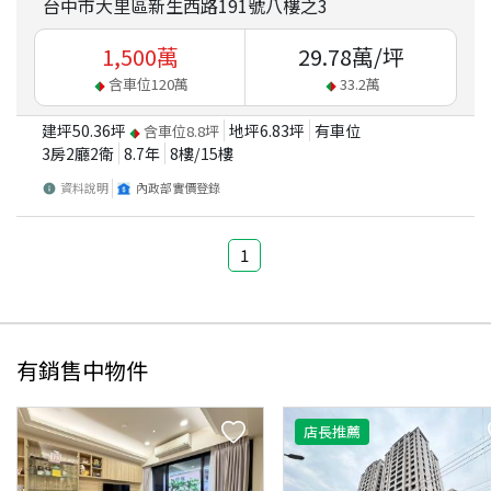
台中市大里區新生西路191號八樓之3
1,500
萬
29.78
萬/坪
含車位
120
萬
33.2
萬
建坪
50.36
坪
地坪
6.83
坪
有車位
含車位
8.8
坪
3房2廳2衛
8.7
年
8
樓/
15
樓
資料說明
內政部實價登錄
1
有銷售中物件
店長推薦