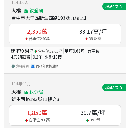
114
年
02
月
移轉
2
次
大樓
敘登陽
台中市大里區新生西路193號九樓之1
2,350
萬
33.17
萬/坪
含車位
240
萬
39.64
萬
建坪
70.84
坪
地坪
9.61
坪
有車位
含車位
17.61
坪
4房2廳2衛
9.2
年
9
樓/
15
樓
資料說明
內政部實價登錄
114
年
01
月
移轉
3
次
大樓
敘登陽
新生西路193號11樓之3
1,850
萬
39.7
萬/坪
含車位
200
萬
39.7
萬