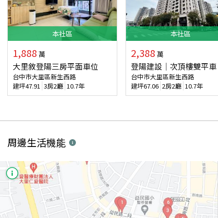
本
社區
本
社區
1,888
2,388
萬
萬
大里敘登陽三房平面車位
登陽建設｜次頂樓雙平車
台中市大里區新生西路
台中市大里區新生西路
建坪
47.91
3房2廳
10.7年
建坪
67.06
2房2廳
10.7年
周邊生活機能