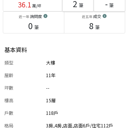
2
-
36.1
筆
筆
萬/坪
詢問度
成交
近一年
近五年
0
8
筆
筆
基本資料
類型
大樓
屋齡
11
年
坪數
--
樓高
15層
戶數
118戶
格局
3房,4房,店面,店面6戶/住宅112戶