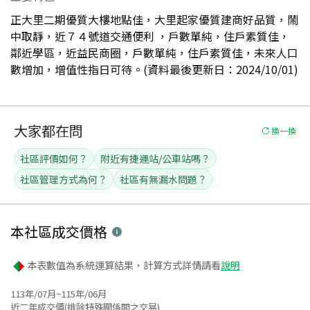
正大里二期優質大樓地點佳，大里起家優質建商好品質，鬧
中取靜，近７４號道交通便利 ，戶數單純，住戶素質佳，
鄰近學區，近益民商圈，戶數單純，住戶素質佳，未來人口
數增加，增值性指日可待。(資料最後更新日：2024/10/01)
大家都在問
換一換
社區評價如何？
附近有捷運站/公車站嗎？
社區管理方式為何？
社區有無漏水問題？
本社區
成交價格
本表數值為系統運算結果，計算方式詳情請看
說明
113年/07月~115年/06月
近二年成交價(排除特殊關係間之交易)