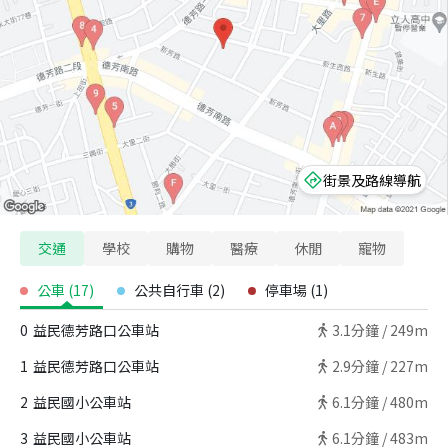
街景及路線導航
交通
學校
購物
醫療
休閒
寵物
公車
(
17
)
公共自行車
(
2
)
停車場
(
1
)
0
益民德芳路口公車站
3.1
分鐘 /
249m
1
益民德芳路口公車站
2.9
分鐘 /
227m
2
益民國小公車站
6.1
分鐘 /
480m
3
益民國小公車站
6.1
分鐘 /
483m