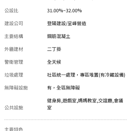
公設比
31.00%~32.00%
建設公司
登陽建設/呈峰營造
主要結構
鋼筋混凝土
外牆建材
二丁掛
警衛管理
全天候
垃圾處理
社區統一處理，專區堆置(有冷藏設備)
無障礙設施
有，全區無障礙
健身房,遊戲室,媽媽教室,交誼廳,會議
公共設施
室
主要特色