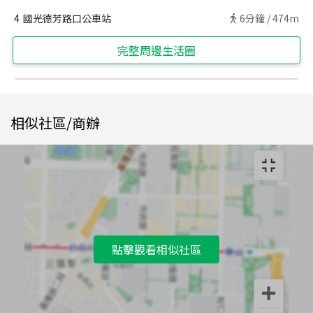
4
國光德芳路口公車站
6
分鐘 /
474m
完整周邊生活圈
相似社區/商辦
點擊觀看相似社區