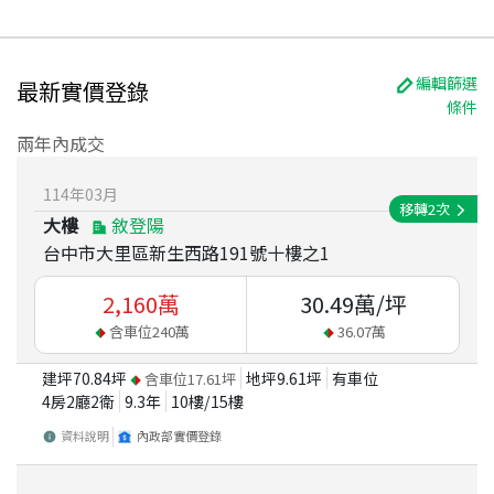
編輯篩選
最新實價登錄
條件
兩年內成交
114
年
03
月
移轉
2
次
大樓
敘登陽
台中市大里區新生西路191號十樓之1
2,160
萬
30.49
萬/坪
含車位
240
萬
36.07
萬
建坪
70.84
坪
地坪
9.61
坪
有車位
含車位
17.61
坪
4房2廳2衛
9.3
年
10
樓/
15
樓
資料說明
內政部實價登錄