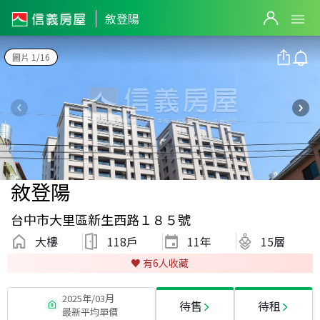
敘登陽
圖片 1/16
敘登陽
台中市大里區新生西路１８５號
大樓
118戶
11
年
15層
♥️ 有
6
人收藏
2025年/03月
待售
待租
最新平均單價