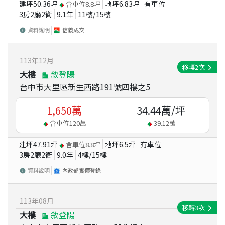
建坪
50.36
坪
地坪
6.83
坪
有車位
含車位
8.8
坪
3房2廳2衛
9.1
年
11
樓/
15
樓
資料說明
信義成交
113
年
12
月
移轉
2
次
大樓
敘登陽
台中市大里區新生西路191號四樓之5
1,650
萬
34.44
萬/坪
含車位
120
萬
39.12
萬
建坪
47.91
坪
地坪
6.5
坪
有車位
含車位
8.8
坪
3房2廳2衛
9.0
年
4
樓/
15
樓
資料說明
內政部實價登錄
113
年
08
月
移轉
3
次
大樓
敘登陽