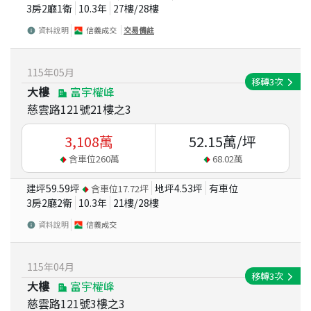
3房2廳1衛
10.3
年
27
樓/
28
樓
資料說明
信義成交
交易備註
115
年
05
月
移轉
3
次
大樓
富宇權峰
慈雲路121號21樓之3
3,108
萬
52.15
萬/坪
含車位
260
萬
68.02
萬
建坪
59.59
坪
地坪
4.53
坪
有車位
含車位
17.72
坪
3房2廳2衛
10.3
年
21
樓/
28
樓
資料說明
信義成交
115
年
04
月
移轉
3
次
大樓
富宇權峰
慈雲路121號3樓之3