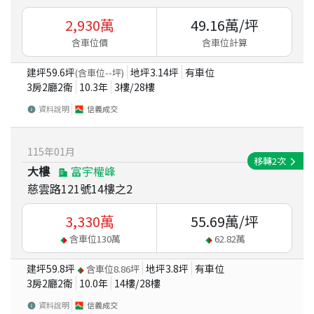
2,930
萬
49.16
萬/坪
含車位價
含車位計算
建坪
59.6
坪
地坪
3.14
坪
有車位
(含車位
--
坪)
3房2廳2衛
10.3
年
3
樓/
28
樓
資料說明
信義成交
115
年
01
月
移轉
2
次
大樓
富宇權峰
慈雲路121號14樓之2
3,330
萬
55.69
萬/坪
含車位
130
萬
62.82
萬
建坪
59.8
坪
地坪
3.8
坪
有車位
含車位
8.86
坪
3房2廳2衛
10.0
年
14
樓/
28
樓
資料說明
信義成交