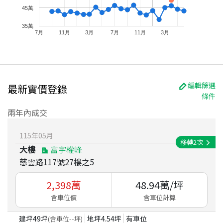
45萬
35萬
7月
11月
3月
7月
11月
3月
編輯篩選
最新實價登錄
條件
兩年內成交
115
年
05
月
移轉
2
次
大樓
富宇權峰
慈雲路117號27樓之5
2,398
萬
48.94
萬/坪
含車位價
含車位計算
建坪
49
坪
地坪
4.54
坪
有車位
(含車位
--
坪)