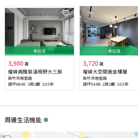
本
社區
本
社區
3,980
3,720
萬
萬
權峰典雅裝潢視野大三房
權峰大空間黃金樓層
新竹市慈雲路
新竹市慈雲路
建坪
68.65
3房2廳
10.5年
建坪
54.86
2房2廳
10.5年
周邊生活機能