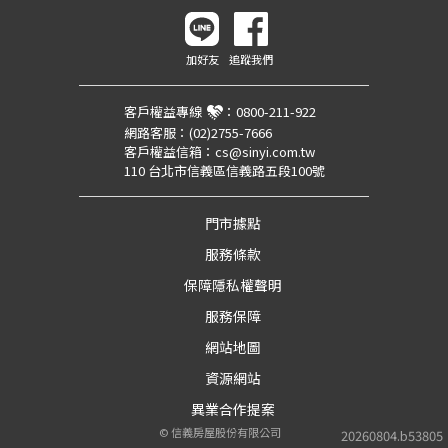
加好友
追蹤我們
客戶權益專線
：
0800-211-922
網路客服：
(02)2755-7666
客戶權益信箱：
cs@sinyi.com.tw
110 台北市信義區信義路五段100號
門市據點
服務條款
保障隱私權聲明
服務保障
網站地圖
資源網站
異業合作提案
©
信義房屋股份有限公司
20260804.b53805