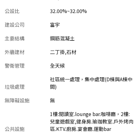
公設比
32.00%~32.00%
建設公司
富宇
主要結構
鋼筋混凝土
外牆建材
二丁掛,石材
警衛管理
全天候
社區統一處理，集中處理(D棟與A棟中
垃圾處理
間)
無障礙設施
無
1樓:閱讀室.lounge bar.咖啡廳，2樓:
兒童遊戲室,健身房.瑜珈教室.戶外烤肉
公共設施
區.KTV.廚房.宴會廳.運動bar