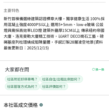
主要特色
新竹首棟備選綠建築認證標章大樓，獨享健康生活 100％採
用混凝土強度4000PSI以上 選用5+5mm、low-e玻璃 公設
燈具需採高效率LED燈 建築外牆厚15CM以上 傳承紐約帝國
大廈、洛克斐勒大廈精工技術，以ART DECO崗石工藝，磅
礡基座列柱環繞成矩陣量體，手感訂製28層凌空地景(資料
最後更新日：2025/12/15)
大家都在問
換一換
社區附近好停車嗎？
社區自住/出租比例如何？
社區管理方式為何？
社區評價如何？
本社區
成交價格