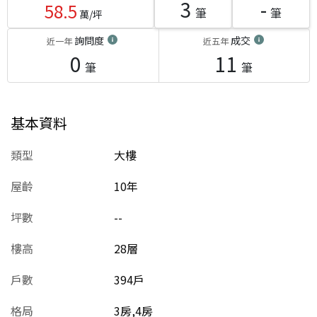
3
-
58.5
筆
筆
萬/坪
詢問度
成交
近一年
近五年
0
11
筆
筆
基本資料
類型
大樓
屋齡
10
年
坪數
--
樓高
28層
戶數
394戶
格局
3房,4房