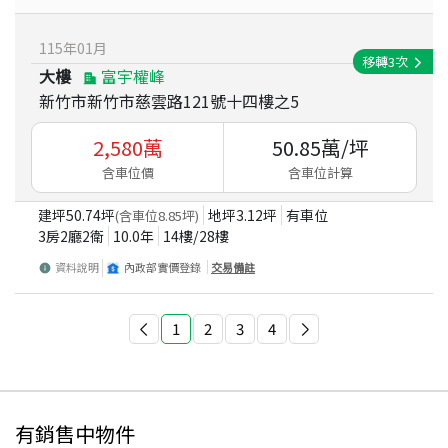
115
年
01
月
移轉
3
次
大樓
富宇權峰
新竹市新竹市慈雲路121號十四樓之5
2,580
萬
50.85
萬/坪
含車位價
含車位計算
建坪
50.74
坪
地坪
3.12
坪
有車位
(含車位
8.85
坪)
3房2廳2衛
10.0
年
14
樓/
28
樓
資料說明
內政部實價登錄
交易備註
1
2
3
4
有銷售中物件