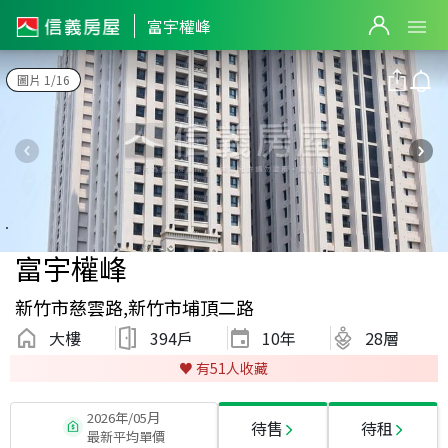
富宇權峰
圖片 1/16
富宇權峰
新竹市慈雲路,新竹市埔頂二路
大樓
394戶
10
年
28層
♥️ 有
51
人收藏
2026年/05月
待售
待租
最新平均單價