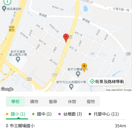
街景及路線導航
學校
購物
醫療
休閒
寵物
國小
(
1
)
國中
(
1
)
幼稚園
(
3
)
托嬰中心
(
11
)
0
市立關埔國小
354m