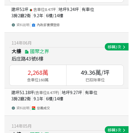
建坪
51
坪
地坪
9.24
坪
有車位
含車位
8.47
坪
3房2廳2衛
9.2
年
6
樓/
14
樓
資料說明
內政部實價登錄
114
年
06
月
移轉
2
次
大樓
國聚之界
后庄路43號6樓
2,268
萬
49.36
萬/坪
含車位160萬
已扣除車位
建坪
51.18
坪
地坪
9.27
坪
有車位
(含車位
8.47
坪)
3房2廳2衛
9.1
年
6
樓/
14
樓
資料說明
信義成交
114
年
05
月
移轉
3
次