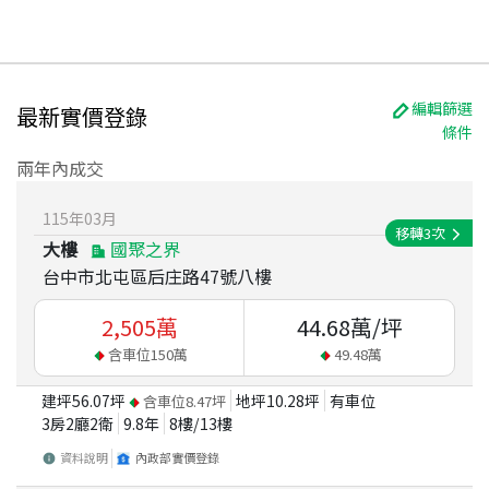
編輯篩選
最新實價登錄
條件
兩年內成交
115
年
03
月
移轉
3
次
大樓
國聚之界
台中市北屯區后庄路47號八樓
2,505
萬
44.68
萬/坪
含車位
150
萬
49.48
萬
建坪
56.07
坪
地坪
10.28
坪
有車位
含車位
8.47
坪
3房2廳2衛
9.8
年
8
樓/
13
樓
資料說明
內政部實價登錄