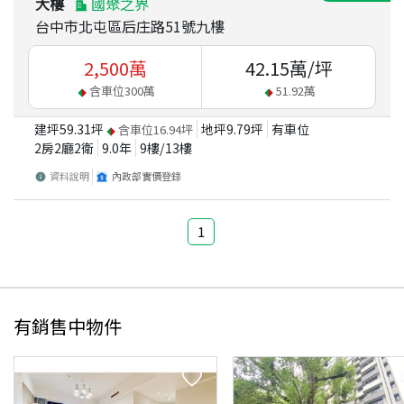
大樓
國聚之界
台中市北屯區后庄路51號九樓
2,500
萬
42.15
萬/坪
含車位
300
萬
51.92
萬
建坪
59.31
坪
地坪
9.79
坪
有車位
含車位
16.94
坪
2房2廳2衛
9.0
年
9
樓/
13
樓
資料說明
內政部實價登錄
1
有銷售中物件