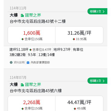
114
年
11
月
移轉
3
次
大樓
國聚之界
台中市北屯區后庄路43號十二樓
1,600
萬
31.26
萬/坪
含車位
150
萬
33.95
萬
建坪
51.18
坪
地坪
9.27
坪
有車位
含車位
8.47
坪
3房2廳2衛
9.5
年
12
樓/
14
樓
資料說明
內政部實價登錄
114
年
07
月
移轉
3
次
大樓
國聚之界
台中市北屯區后庄路45號六樓
2,268
萬
44.47
萬/坪
含車位
150
萬
49.8
萬