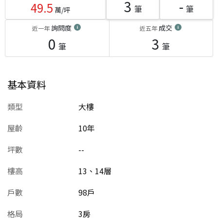
3
-
49.5
筆
筆
萬/坪
詢問度
成交
近一年
近五年
0
3
筆
筆
基本資料
類型
大樓
屋齡
10
年
坪數
--
樓高
13、14層
戶數
98戶
格局
3房