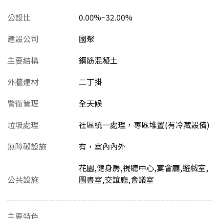
公設比
0.00%~32.00%
建設公司
國聚
主要結構
鋼筋混凝土
外牆建材
二丁掛
警衛管理
全天候
垃圾處理
社區統一處理，專區堆置(有冷藏設備)
無障礙設施
有，室內內外
花園,健身房,視聽中心,宴會廳,遊戲室,
公共設施
圖書室,交誼廳,會議室
主要特色