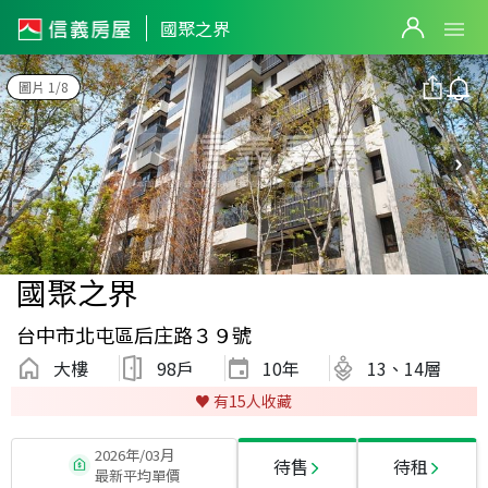
國聚之界
圖片 1/8
國聚之界
台中市北屯區后庄路３９號
大樓
98戶
10
年
13、14層
♥️ 有
15
人收藏
2026年/03月
待售
待租
最新平均單價