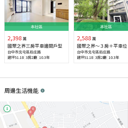
本
社區
本
社區
2,398
2,588
萬
萬
國聚之界三房平車邊間戶型
國聚之界～３房＋平車位
台中市北屯區后庄路
台中市北屯區后庄路
建坪
51.18
3房2廳
10.3年
建坪
51.18
3房2廳
10.3年
周邊生活機能