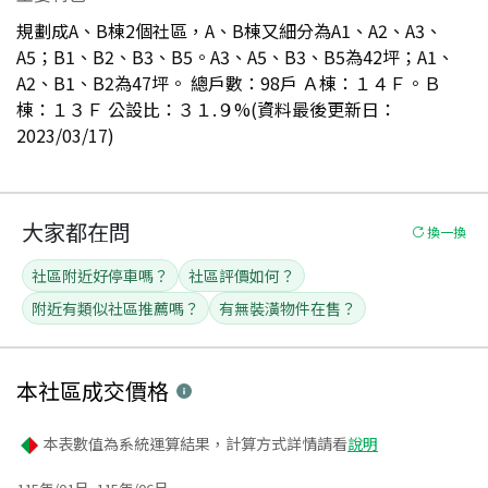
規劃成A、B棟2個社區，A、B棟又細分為A1、A2、A3、
A5；B1、B2、B3、B5。A3、A5、B3、B5為42坪；A1、
A2、B1、B2為47坪。 總戶數：98戶 Ａ棟：１４Ｆ。Ｂ
棟：１３Ｆ 公設比：３１.９%(資料最後更新日：
2023/03/17)
大家都在問
換一換
社區附近好停車嗎？
社區評價如何？
附近有類似社區推薦嗎？
有無裝潢物件在售？
本社區
成交價格
本表數值為系統運算結果，計算方式詳情請看
說明