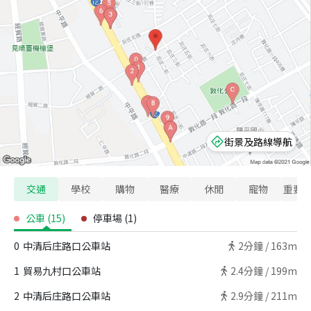
街景及路線導航
交通
學校
購物
醫療
休閒
寵物
重要
公車
(
15
)
停車場
(
1
)
0
中清后庄路口公車站
2
分鐘 /
163m
1
貿易九村口公車站
2.4
分鐘 /
199m
2
中清后庄路口公車站
2.9
分鐘 /
211m