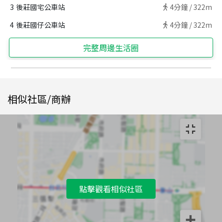
3
後莊國宅公車站
4
分鐘 /
322m
4
後莊國仔公車站
4
分鐘 /
322m
完整周邊生活圈
相似社區/商辦
點擊觀看相似社區