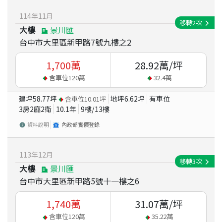
114
年
11
月
移轉
2
次
大樓
景川匯
台中市大里區新甲路7號九樓之2
1,700
萬
28.92
萬/坪
含車位
120
萬
32.4
萬
建坪
58.77
坪
地坪
6.62
坪
有車位
含車位
10.01
坪
3房2廳2衛
10.1
年
9
樓/
13
樓
資料說明
內政部實價登錄
113
年
12
月
移轉
3
次
大樓
景川匯
台中市大里區新甲路5號十一樓之6
1,740
萬
31.07
萬/坪
含車位
120
萬
35.22
萬