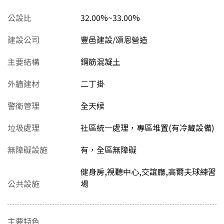
公設比
32.00%~33.00%
建設公司
豐邑建設/頌恩營造
主要結構
鋼筋混凝土
外牆建材
二丁掛
警衛管理
全天候
垃圾處理
社區統一處理，專區堆置(有冷藏設備)
無障礙設施
有，全區無障礙
健身房,視聽中心,交誼廳,高爾夫球練習
公共設施
場
主要特色