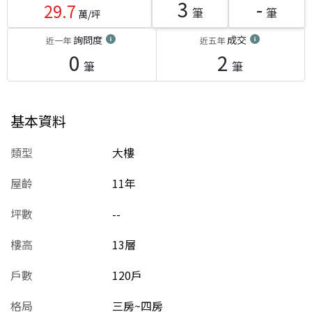
3
-
29.7
筆
筆
萬/坪
詢問度
成交
近一年
近五年
0
2
筆
筆
基本資料
類型
大樓
屋齡
11
年
坪數
--
樓高
13層
戶數
120戶
格局
三房~四房