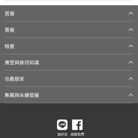
買屋
賣屋
租屋
實登與房訊知識
信義居家
集團與永續發展
加好友
追蹤我們