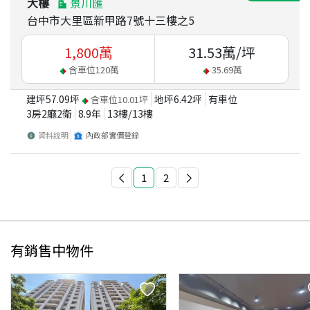
大樓
景川匯
台中市大里區新甲路7號十三樓之5
1,800
萬
31.53
萬/坪
含車位
120
萬
35.69
萬
建坪
57.09
坪
地坪
6.42
坪
有車位
含車位
10.01
坪
3房2廳2衛
8.9
年
13
樓/
13
樓
資料說明
內政部實價登錄
1
2
有銷售中物件