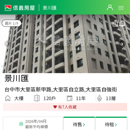
景川匯
圖片 1/9
景川匯
台中市大里區新甲路,大里區自立路,大里區自強街
大樓
120戶
11
年
13層
♥️ 有
7
人收藏
2026年/04月
待售
待租
最新平均單價