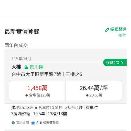
編輯篩選
最新實價登錄
條件
兩年內成交
115
年
04
月
移轉
2
次
大樓
景川匯
台中市大里區新甲路7號十三樓之6
1,458
萬
26.44
萬/坪
含車位
120
萬
29.65
萬
建坪
55.13
坪
地坪
6.1
坪
有車位
含車位
10.01
坪
3房2廳2衛
10.5
年
13
樓/
13
樓
資料說明
內政部實價登錄