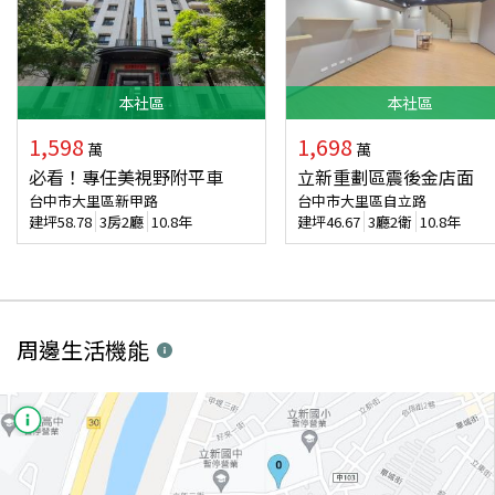
本
社區
本
社區
1,598
1,698
萬
萬
必看！專任美視野附平車
立新重劃區震後金店面
台中市大里區新甲路
台中市大里區自立路
建坪
58.78
3房2廳
10.8年
建坪
46.67
3廳2衛
10.8年
周邊生活機能