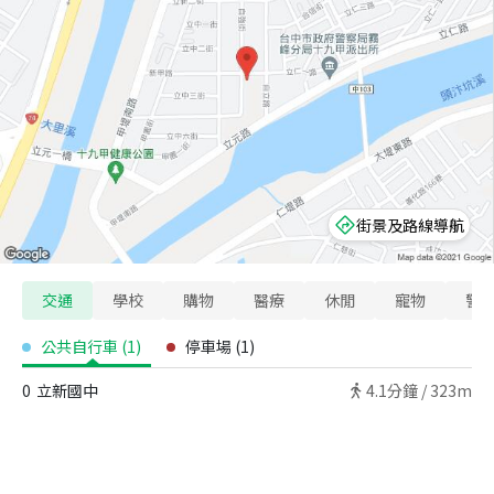
街景及路線導航
交通
學校
購物
醫療
休閒
寵物
警
公共自行車
(
1
)
停車場
(
1
)
0
立新國中
4.1
分鐘 /
323m