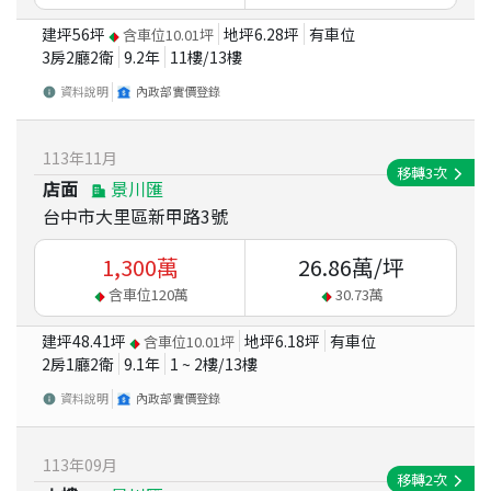
建坪
56
坪
地坪
6.28
坪
有車位
含車位
10.01
坪
3房2廳2衛
9.2
年
11
樓/
13
樓
資料說明
內政部實價登錄
113
年
11
月
移轉
3
次
店面
景川匯
台中市大里區新甲路3號
1,300
萬
26.86
萬/坪
含車位
120
萬
30.73
萬
建坪
48.41
坪
地坪
6.18
坪
有車位
含車位
10.01
坪
2房1廳2衛
9.1
年
1 ~ 2
樓/
13
樓
資料說明
內政部實價登錄
113
年
09
月
移轉
2
次