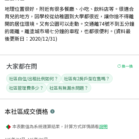
地理位置很好，附近有很多餐廳、小吃、飲料店等。很適合
育兒的地方，因學校從幼稚園到大學都很近，讓你捨不得離
開的居住環境。又有公園可以走動。交通離74號不到五分鐘
的距離。離塗城市場七分鐘的車程，也都很便利。(資料最
後更新日：2020/12/31)
大家都在問
換一換
社區自住/出租比例如何？
社區有2房戶型在售嗎？
社區管理費多少？
社區有無漏水問題？
本社區
成交價格
本表數值為系統運算結果，計算方式詳情請看
說明