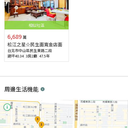
相似
社區
6,689
萬
松江之星☆民生面寬金店面
台北市中山區民生東路二段
建坪
40.34
3房2廳
47.5年
周邊生活機能