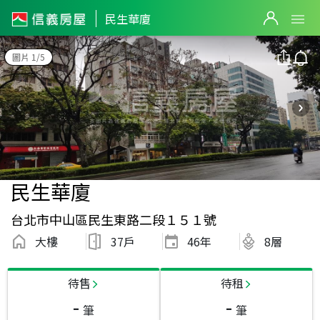
民生華廈
圖片 1/5
民生華廈
台北市中山區民生東路二段１５１號
大樓
37戶
46
年
8層
待售
待租
-
-
筆
筆