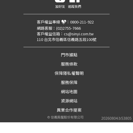
加好友
追蹤我們
客戶權益專線
：
0800-211-922
網路客服：
(02)2755-7666
客戶權益信箱：
cs@sinyi.com.tw
110 台北市信義區信義路五段100號
門市據點
服務條款
保障隱私權聲明
服務保障
網站地圖
資源網站
異業合作提案
©
信義房屋股份有限公司
20260804.b53805