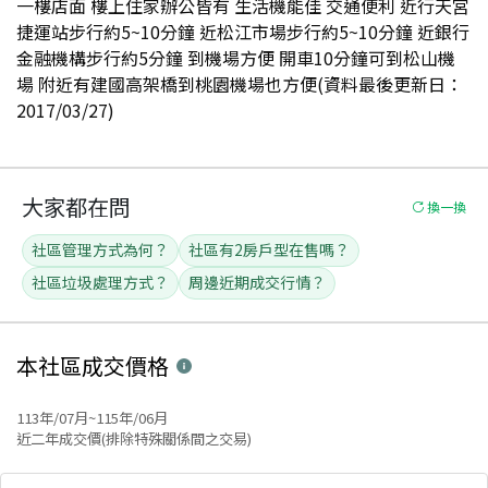
一樓店面 樓上住家辦公皆有 生活機能佳 交通便利 近行天宮
捷運站步行約5~10分鐘 近松江市場步行約5~10分鐘 近銀行
金融機構步行約5分鐘 到機場方便 開車10分鐘可到松山機
場 附近有建國高架橋到桃園機場也方便(資料最後更新日：
2017/03/27)
大家都在問
換一換
社區管理方式為何？
社區有2房戶型在售嗎？
社區垃圾處理方式？
周邊近期成交行情？
本社區
成交價格
113年/07月~115年/06月
近二年成交價(排除特殊關係間之交易)