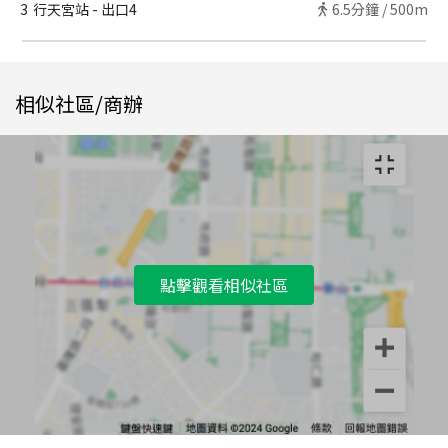
3
行天宮站 - 出口4
6.5
分鐘 /
500m
相似社區/商辦
點擊觀看相似社區