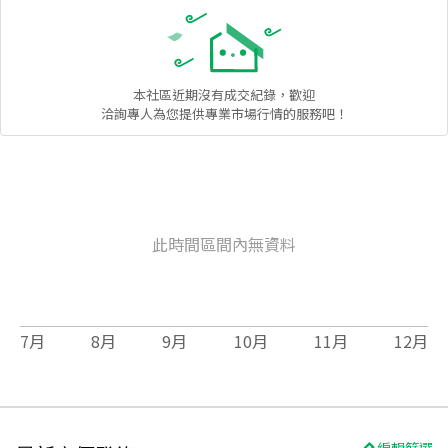
本社區
近期沒有成交紀錄，歡迎
洽詢專人為您提供專業市場行情的服務吧！
此時間區間內無資料
7
月
8
月
9
月
10
月
11
月
12
月
編輯篩選