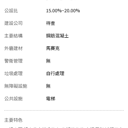
公設比
15.00%~20.00%
建設公司
待查
主要結構
鋼筋混凝土
外牆建材
馬賽克
警衛管理
無
垃圾處理
自行處理
無障礙設施
無
公共設施
電梯
主要特色