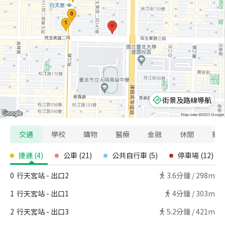
街景及路線導航
交通
學校
購物
醫療
金融
休閒
寵
捷運
(
4
)
公車
(
21
)
公共自行車
(
5
)
停車場
(
12
)
0
行天宮站 - 出口2
3.6
分鐘 /
298m
1
行天宮站 - 出口1
4
分鐘 /
303m
2
行天宮站 - 出口3
5.2
分鐘 /
421m