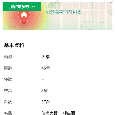
我家有多夯
>>
基本資料
類型
大樓
屋齡
46
年
坪數
--
樓高
8層
戶數
37戶
格局
住辦大樓 一樓店面