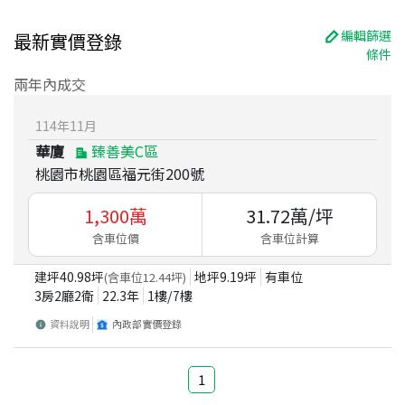
編輯篩選
最新實價登錄
條件
兩年內成交
114
年
11
月
華廈
臻善美C區
桃園市桃園區福元街200號
1,300
萬
31.72
萬/坪
含車位價
含車位計算
建坪
40.98
坪
地坪
9.19
坪
有車位
(含車位
12.44
坪)
3房2廳2衛
22.3
年
1
樓/
7
樓
資料說明
內政部實價登錄
1