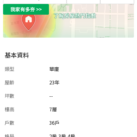
我家有多夯
>>
基本資料
類型
華廈
屋齡
23
年
坪數
--
樓高
7層
戶數
36戶
格局
2房,3房,4房