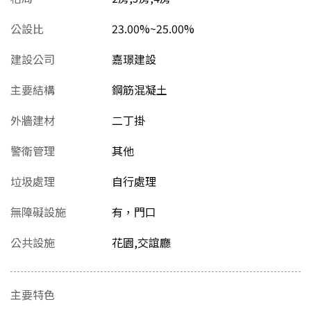
公設比
23.00%~25.00%
建設公司
嘉璟建設
主要結構
鋼筋混凝土
外牆建材
二丁掛
警衛管理
其他
垃圾處理
自行處理
無障礙設施
有，門口
公共設施
花園,交誼廳
主要特色