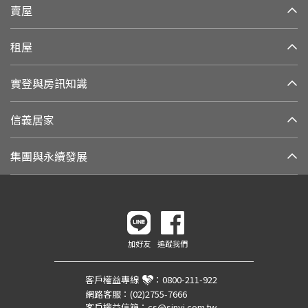
賣屋
租屋
實登與房訊知識
信義居家
集團與永續發展
加好友
追蹤我們
客戶權益專線
：
0800-211-922
網路客服：
(02)2755-7666
客戶權益信箱：
cs@sinyi.com.tw