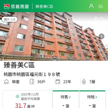
臻善美C區
圖片 1/8
臻善美C區
桃園市桃園區福元街１９８號
華廈
36戶
23
年
7層
2025年/11月
待售
待租
最新平均單價
-
-
31.7
筆
筆
萬/坪