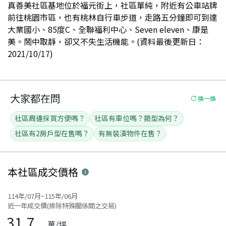
真善美社區基地位於福元街上，社區單純，附近有公車站牌
前往桃園市區，也有桃林自行車步道，走路五分鐘即可到達
大業國小、85度C、全聯福利中心、Seven eleven、康是
美。鬧中取靜，卻又不失生活機能。(資料最後更新日：
2021/10/17)
大家都在問
換一換
社區周邊採買方便嗎？
社區有車位嗎？類型為何？
社區有2房戶型在售嗎？
有無裝潢物件在售？
本社區
成交價格
114年/07月~115年/06月
近一年成交價(排除特殊關係間之交易)
31.7
萬/坪