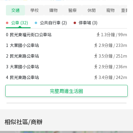
交通
學校
購物
醫療
休閒
寵物
重要
公車
(
32
)
公共自行車
(
2
)
停車場
(
3
)
0
民光東福元街口公車站
1.3
分鐘 /
99m
1
大業國小公車站
2.9
分鐘 /
233m
2
民光東路公車站
3.5
分鐘 /
251m
3
大業國小公車站
2.9
分鐘 /
236m
4
民光東路公車站
3.4
分鐘 /
242m
完整周邊生活圈
相似社區/商辦