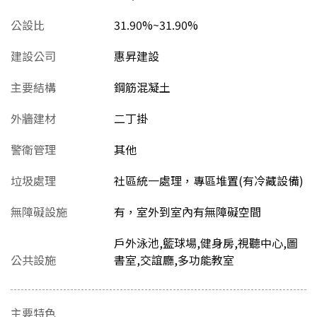
公設比
31.90%~31.90%
建設公司
惠昇建設
主要結構
鋼筋混凝土
外牆建材
二丁掛
警衛管理
其他
垃圾處理
社區統一處理，專區堆置(有冷藏設備)
無障礙設施
有，室外到室內有無障礙空間
戶外泳池,籃球場,健身房,視聽中心,圖
公共設施
書室,交誼廳,多功能教室
主要特色