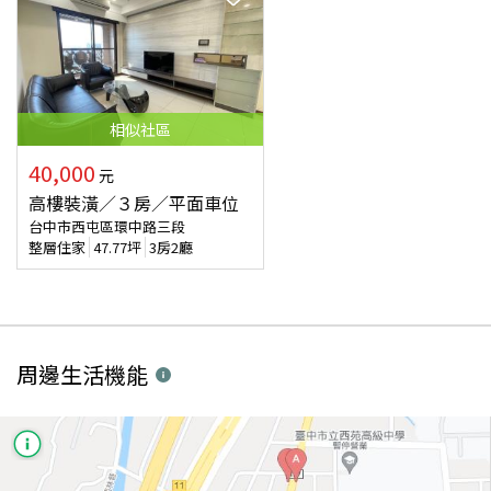
相似
社區
40,000
元
高樓裝潢／３房／平面車位
台中市西屯區環中路三段
整層住家
47.77
坪
3房2廳
周邊生活機能