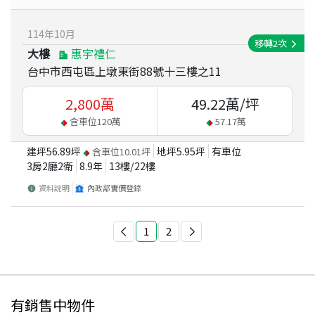
114
年
10
月
移轉
2
次
大樓
惠宇禮仁
台中市西屯區上墩東街88號十三樓之11
2,800
萬
49.22
萬/坪
含車位
120
萬
57.17
萬
建坪
56.89
坪
地坪
5.95
坪
有車位
含車位
10.01
坪
3房2廳2衛
8.9
年
13
樓/
22
樓
資料說明
內政部實價登錄
1
2
有銷售中物件