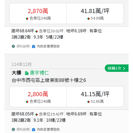
2,870
萬
41.81
萬/坪
含車位
240
萬
54.09
萬
建坪
68.64
坪
地坪
6.18
坪
有車位
含車位
20.02
坪
3房2廳2衛
9.3
年
5
樓/
22
樓
資料說明
內政部實價登錄
114
年
12
月
移轉
3
次
大樓
惠宇禮仁
台中市西屯區上墩東街88號十樓之6
2,800
萬
41.15
萬/坪
含車位
240
萬
52.65
萬
建坪
68.05
坪
地坪
6.69
坪
有車位
含車位
19.42
坪
3房2廳2衛
9.1
年
10
樓/
22
樓
資料說明
內政部實價登錄