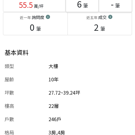
6
-
55.5
筆
筆
萬/坪
詢問度
成交
近一年
近五年
0
2
筆
筆
基本資料
類型
大樓
屋齡
10
年
坪數
27.72~39.24坪
樓高
22層
戶數
246戶
格局
3房,4房