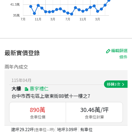
41.3萬
35萬
7月
11月
3月
7月
11月
3月
編輯篩選
最新實價登錄
條件
兩年內成交
115
年
04
月
移轉
3
次
大樓
惠宇禮仁
台中市西屯區上墩東街88號十一樓之7
890
萬
30.46
萬/坪
含車位價
含車位計算
建坪
29.22
坪
地坪
3.09
坪
有車位
(含車位
--
坪)