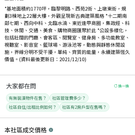
*基地面積約1770坪，臨黎明路、西苑2街、上墩東街，規
劃3棟地上22層大樓，外觀呈現新古典建築風格 *十二期南
鄰七期、西向中科、北臨水湳、東近逢甲商圈，集政經、科
技、休閒、交通、美食、購物商圈匯聚於此 *公設多樣化，
包括壯闊的門廳、會客區、閱覽室、健身房、多功能教室、
視聽室、影音室、籃球場、游泳池等，動態與靜態休閒設
施，界線分明不受干擾，單純、齊質的能量，永續建築恆久
價值。(資料最後更新日：2021/12/10)
大家都在問
換一換
有無裝潢物件在售？
社區管理費多少？
社區自住/出租比例如何？
社區有2房戶型在售嗎？
本社區
成交價格