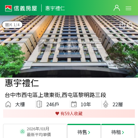
惠宇禮仁
圖片 1/4
惠宇禮仁
台中市西屯區上墩東街,西屯區黎明路三段
大樓
246戶
10
年
22層
♥️ 有
59
人收藏
2026年/03月
待售
待租
最新平均單價