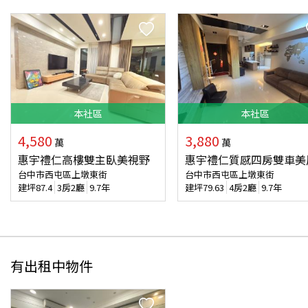
本
社區
本
社區
4,580
3,880
萬
萬
惠宇禮仁高樓雙主臥美視野
惠宇禮仁質感四房雙車美
台中市西屯區上墩東街
台中市西屯區上墩東街
建坪
87.4
3房2廳
9.7年
建坪
79.63
4房2廳
9.7年
有出租中物件