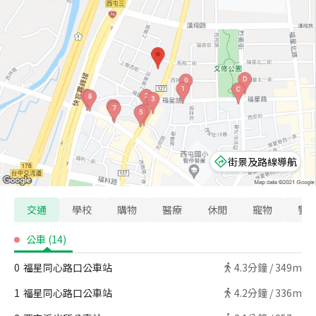
街景及路線導航
交通
學校
購物
醫療
休閒
寵物
警
公車
(
14
)
0
福星同心路口公車站
4.3
分鐘 /
349m
1
福星同心路口公車站
4.2
分鐘 /
336m