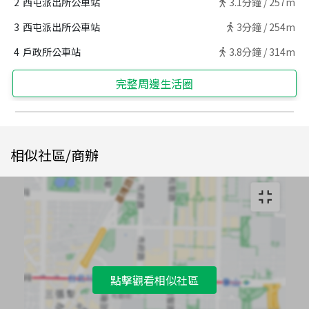
2
西屯派出所公車站
3.1
分鐘 /
257m
3
西屯派出所公車站
3
分鐘 /
254m
4
戶政所公車站
3.8
分鐘 /
314m
完整周邊生活圈
相似社區/商辦
點擊觀看相似社區