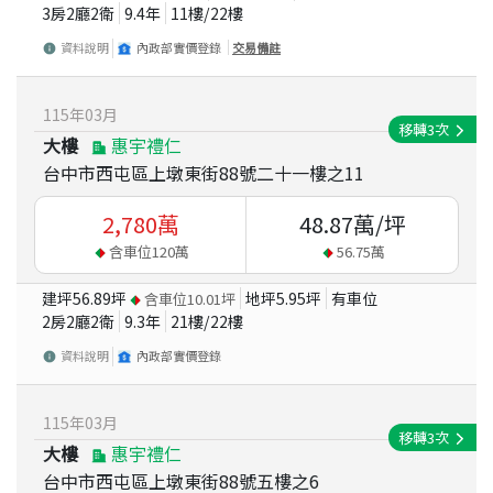
3房2廳2衛
9.4
年
11
樓/
22
樓
資料說明
內政部實價登錄
交易備註
115
年
03
月
移轉
3
次
大樓
惠宇禮仁
台中市西屯區上墩東街88號二十一樓之11
2,780
萬
48.87
萬/坪
含車位
120
萬
56.75
萬
建坪
56.89
坪
地坪
5.95
坪
有車位
含車位
10.01
坪
2房2廳2衛
9.3
年
21
樓/
22
樓
資料說明
內政部實價登錄
115
年
03
月
移轉
3
次
大樓
惠宇禮仁
台中市西屯區上墩東街88號五樓之6