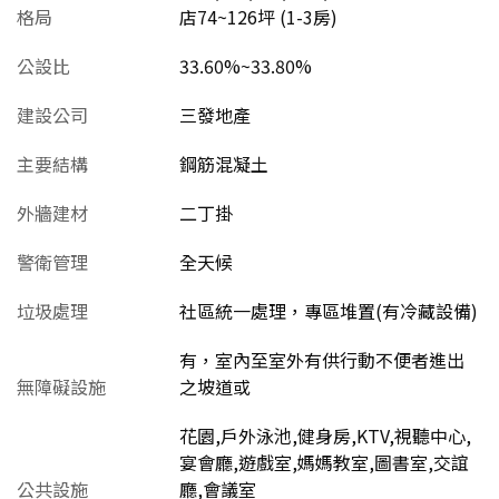
格局
店74~126坪 (1-3房)
公設比
33.60%~33.80%
建設公司
三發地產
主要結構
鋼筋混凝土
外牆建材
二丁掛
警衛管理
全天候
垃圾處理
社區統一處理，專區堆置(有冷藏設備)
有，室內至室外有供行動不便者進出
無障礙設施
之坡道或
花園,戶外泳池,健身房,KTV,視聽中心,
宴會廳,遊戲室,媽媽教室,圖書室,交誼
公共設施
廳,會議室