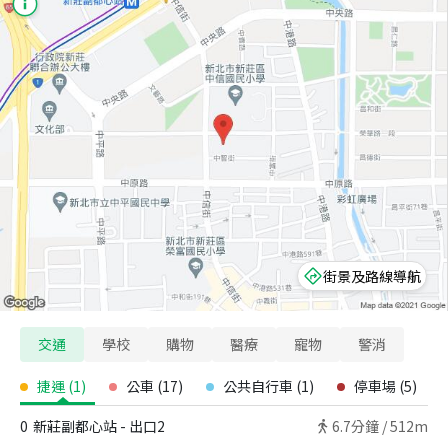
街景及路線導航
交通
學校
購物
醫療
寵物
警消
捷運
(
1
)
公車
(
17
)
公共自行車
(
1
)
停車場
(
5
)
0
新莊副都心站 - 出口2
6.7
分鐘 /
512m