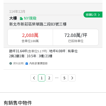
114
年
12
月
移轉
2
次
大樓
NY璞緻
新北市新莊區榮華路二段83號三樓
2,088
萬
72.08
萬/坪
含車位180萬
已扣除車位
建坪
31.64
坪
地坪
4.08
坪
有車位
(含車位
5.17
坪)
2房2廳1衛
10.5
年
3
樓/
21
樓
資料說明
內政部實價登錄
1
2
⋯
5
有銷售中物件