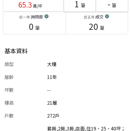
1
-
65.3
筆
筆
萬/坪
詢問度
成交
近一年
近五年
0
20
筆
筆
基本資料
類型
大樓
屋齡
11
年
坪數
--
樓高
21層
戶數
272戶
套房,2房,3房,店面,住19、25、40坪；