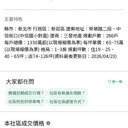
主要特色
縣市：新北市 行政區：新莊區 建案地址：榮華路二段、中
信街口(中信國小對面) 建商：三發地產 規劃戶數：266戶
每戶總價：1350萬起(以現場報價為準) 每坪單價：65~75萬
(以現場報價為準) 格局：1~3房 規劃坪數：住19、25、
40、65坪；店74~126坪(資料最後更新日：2026/04/23)
大家都在問
換一換
周邊近期成交行情？
社區有無漏水問題？
社區附近好停車嗎？
社區垃圾處理方式？
本社區
成交價格