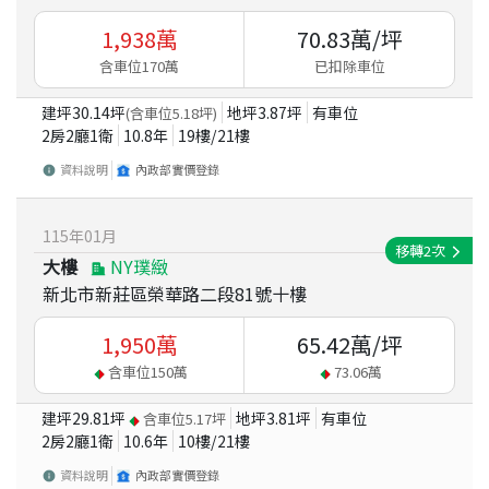
1,938
萬
70.83
萬/坪
含車位170萬
已扣除車位
建坪
30.14
坪
地坪
3.87
坪
有車位
(含車位
5.18
坪)
2房2廳1衛
10.8
年
19
樓/
21
樓
資料說明
內政部實價登錄
115
年
01
月
移轉
2
次
大樓
NY璞緻
新北市新莊區榮華路二段81號十樓
1,950
萬
65.42
萬/坪
含車位
150
萬
73.06
萬
建坪
29.81
坪
地坪
3.81
坪
有車位
含車位
5.17
坪
2房2廳1衛
10.6
年
10
樓/
21
樓
資料說明
內政部實價登錄