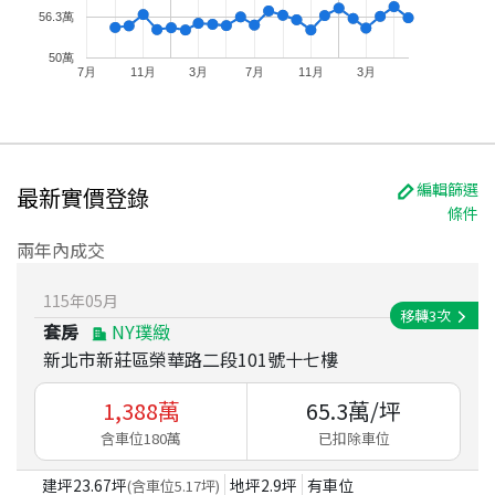
56.3萬
50萬
7月
11月
3月
7月
11月
3月
編輯篩選
最新實價登錄
條件
兩年內成交
115
年
05
月
移轉
3
次
套房
NY璞緻
新北市新莊區榮華路二段101號十七樓
1,388
萬
65.3
萬/坪
含車位180萬
已扣除車位
建坪
23.67
坪
地坪
2.9
坪
有車位
(含車位
5.17
坪)