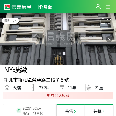
NY璞緻
圖片 1/4
NY璞緻
新北市新莊區榮華路二段７５號
大樓
272戶
11
年
21層
♥️ 有
22
人收藏
2026年/05月
待售
待租
最新平均單價