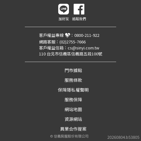
加好友
追蹤我們
客戶權益專線
：
0800-211-922
網路客服：
(02)2755-7666
客戶權益信箱：
cs@sinyi.com.tw
110 台北市信義區信義路五段100號
門市據點
服務條款
保障隱私權聲明
服務保障
網站地圖
資源網站
異業合作提案
©
信義房屋股份有限公司
20260804.b53805