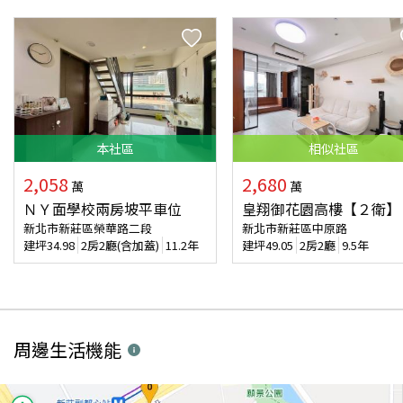
本
社區
相似
社區
2,058
2,680
萬
萬
ＮＹ面學校兩房坡平車位
皇翔御花園高樓【２衛】
新北市新莊區榮華路二段
新北市新莊區中原路
建坪
34.98
2房2廳(含加蓋)
11.2年
建坪
49.05
2房2廳
9.5年
周邊生活機能