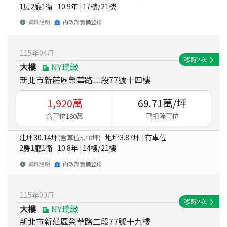
1房2廳1衛
10.9
年
17
樓/
21
樓
資料說明
內政部實價登錄
115
年
04
月
移轉
2
次
大樓
NY璞緻
新北市新莊區榮華路二段77號十四樓
1,920
萬
69.71
萬/坪
含車位180萬
已扣除車位
建坪
30.14
坪
地坪
3.87
坪
有車位
(含車位
5.18
坪)
2房1廳1衛
10.8
年
14
樓/
21
樓
資料說明
內政部實價登錄
115
年
03
月
移轉
2
次
大樓
NY璞緻
新北市新莊區榮華路二段77號十九樓