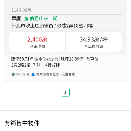
114
年
08
月
華廈
伯爵山莊二期
新北市汐止區康寧街753巷2弄18號四樓
2,400
萬
34.93
萬/坪
含車位價
含車位計算
建坪
68.71
坪
地坪
18.89
坪
有車位
(含車位
4.92
坪)
3房2廳3衛
7.7
年
4
樓/
7
樓
資料說明
內政部實價登錄
交易備註
1
有銷售中物件