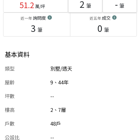
2
-
51.2
筆
筆
萬/坪
詢問度
成交
近一年
近五年
3
0
筆
筆
基本資料
類型
別墅/透天
屋齡
9、44
年
坪數
--
樓高
2、7層
戶數
48戶
公設比
--