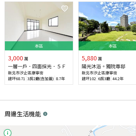
本
區
本
區
3,000
5,880
萬
萬
一層一戶．四面採光．５Ｆ
陽光沐浴。獨院尊邸
新北市汐止區康寧街
新北市汐止區康寧街
建坪
68.71
3房2廳(含加蓋)
8.7年
建坪
102
6房3廳
44.2年
周邊生活機能