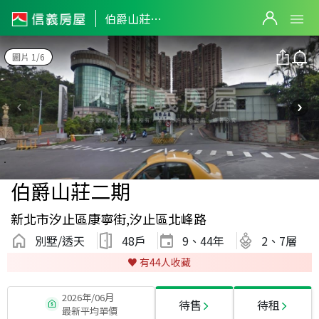
伯爵山莊二期
圖片 1/6
伯爵山莊二期
新北市汐止區康寧街,汐止區北峰路
別墅/透天
48戶
9、44
年
2、7層
♥️ 有
44
人收藏
2026年/06月
待售
待租
最新平均單價