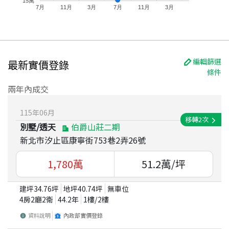
15萬
7月
11月
3月
7月
11月
3月
編輯篩選
最新實價登錄
條件
兩年內成交
115
年
06
月
移轉
2
次
別墅/透天
伯爵山莊二期
新北市汐止區康寧街753巷2弄26號
1,780
萬
51.2
萬/坪
建坪
34.76
坪
地坪
40.74
坪
無車位
4房2廳2衛
44.2
年
1
樓/
2
樓
資料說明
內政部實價登錄