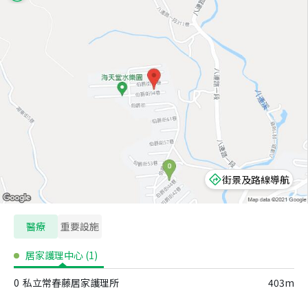
街景及路線導航
醫療
重要設施
居家護理中心
(
1
)
0
私立常春藤居家護理所
403m