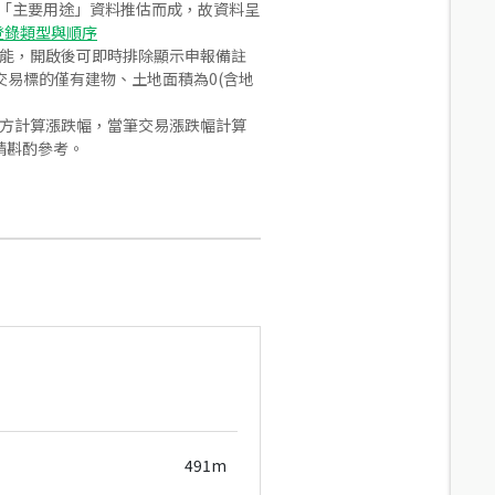
之「主要用途」資料推估而成，故資料呈
登錄類型與順序
功能，開啟後可即時排除顯示申報備註
易標的僅有建物、土地面積為0(含地
合方計算漲跌幅，當筆交易漲跌幅計算
請斟酌參考。
491m