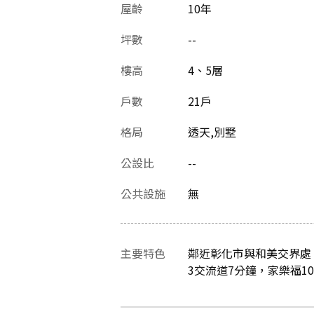
屋齡
10
年
坪數
--
樓高
4、5層
戶數
21戶
格局
透天,別墅
公設比
--
公共設施
無
主要特色
鄰近彰化市與和美交界處
3交流道7分鐘，家樂福10分