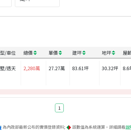
型/車位
總價
單價
建坪
地坪
屋
墅/透天
2,280
萬
27.27
萬
83.61
坪
30.32
坪
8.6
1
為內政部最新公布的實價登錄資料;
該數值為系統運算，詳細請看
說