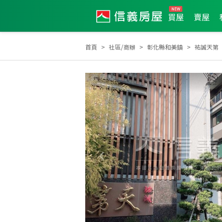
買屋
賣屋
首頁
社區/商辦
彰化縣和美鎮
祐誠天第
土地達人
2026年第2季度服務品質獎
2025年7月