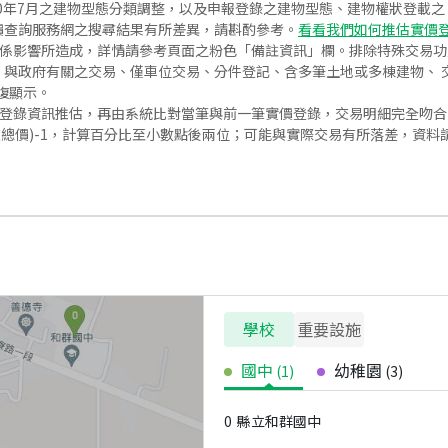
020年7月之建物型態分類調整，以及申報登錄之建物型態、建物權狀登載
價查詢服務網之搜尋結果有所差異，請斟酌參考。
看看我們如何推估實價
關係影響所造成，詳情請參考頁面之粉色「備註資訊」欄。排除特殊交易
與政府有關之交易、僅車位交易、分件登記、含多筆土地或多棟建物、 交
復顯示。
價登錄資訊推估，再由系統比對當筆與前一筆實價登錄，交易明細完全吻
交總價)-1，計算百分比至小數點後兩位；可能與實際交易有所落差，資料
學校
重要設施
國中
幼稚園
(
1
)
(
3
)
0
縣立和群國中