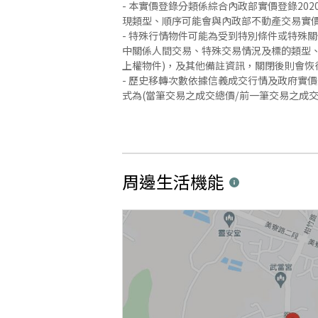
- 本實價登錄分類係綜合內政部實價登錄2
現類型、順序可能會與內政部不動產交易實
- 特殊行情物件可能為受到特別條件或特殊
中關係人間交易、特殊交易情況及標的類型、
上權物件)，及其他備註資訊，關閉後則會恢
- 歷史移轉次數依據信義成交行情及政府實
式為(當筆交易之成交總價/前一筆交易之成
周邊生活機能