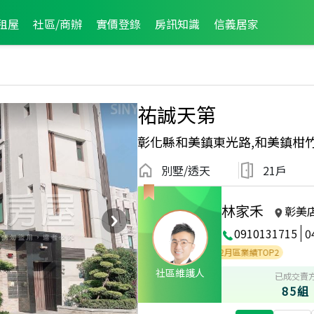
租屋
社區/商辦
實價登錄
房訊知識
信義居家
祐誠天第
彰化縣和美鎮東光路,和美鎮柑
別墅/透天
21戶
林家禾
彰美
0910131715
0
區業績TOP3
2023年7月區業績TOP2
2022年12月區業績TOP2
社區維護人
已成交賣
85組