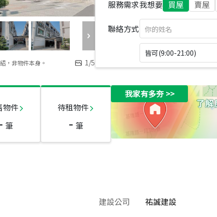
服務需求
我想要
買屋
賣屋
聯絡方式
皆可(9:00-21:00)
1
/
5
紹，非物件本身。
我家有多夯
>>
售物件
待租物件
-
-
筆
筆
建設公司
祐誠建設