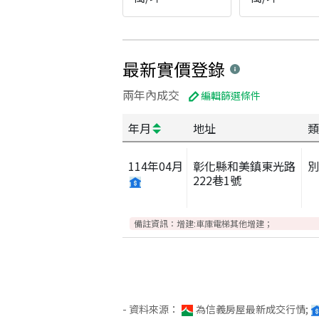
最新實價登錄
兩年內成交
編輯篩選條件
年月
地址
類
114
年
04
月
彰化縣和美鎮東光路
別
222巷1號
備註資訊：
增建:車庫電梯其他增建；
- 資料來源：
為信義房屋最新成交行情;