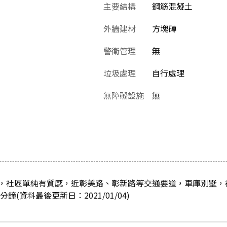
主要結構
鋼筋混凝土
外牆建材
方塊磚
警衛管理
無
垃圾處理
自行處理
無障礙設施
無
，社區單純有質感，近彰美路、彰新路等交通要道，車庫別墅，
鐘(資料最後更新日：2021/01/04)