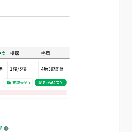
齡
樓層
格局
年
1
樓/
5
樓
4房3廳6衛
祐誠天第
歷史移轉
2
次
明