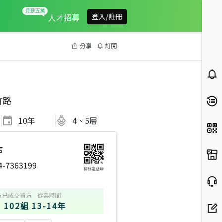
人才招募
登入/註冊
分享
訂閱
竹路
10
年
4、5層
店
4-7363199
掃碼電話聊
方
已成交買方
從業時間
102組
13-14年