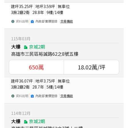
建坪
35.25
坪
地坪
3.59
坪
無車位
3房2廳2衛
28.8
年
9
樓/
14
樓
資料說明
內政部實價登錄
交易備註
115
年
03
月
大樓
京城2期
高雄市三民區裕誠路62之8號五樓
650
萬
18.02
萬/坪
建坪
36.07
坪
地坪
3.75
坪
無車位
3房2廳2衛
28.7
年
5
樓/
14
樓
資料說明
內政部實價登錄
交易備註
114
年
12
月
大樓
京城2期