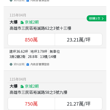
115
年
04
月
移轉
3
次
大樓
京城2期
高雄市三民區裕誠路62之3號十三樓
850
萬
23.21
萬/坪
建坪
36.62
坪
地坪
3.79
坪
無車位
3房2廳2衛
28.8
年
13
樓/
14
樓
資料說明
內政部實價登錄
115
年
04
月
大樓
京城2期
高雄市三民區裕誠路58之5號九樓
750
萬
21.27
萬/坪