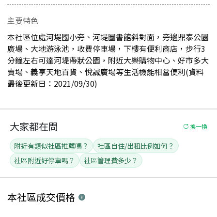
主要特色
本社區位處河堤國小旁、河堤圖書館斜對面，旁邊鼎泰公園
廣場、大地游泳池，收費停車場，下樓有便利商店，步行3
分鐘左右可達河堤帶狀公園，附近大樂購物中心、好市多大
賣場、義享天地百貨、悅誠廣場等生活機能相當便利(資料
最後更新日：2021/09/30)
大家都在問
換一換
附近有類似社區推薦嗎？
社區自住/出租比例如何？
社區附近好停車嗎？
社區管理費多少？
本社區
成交價格