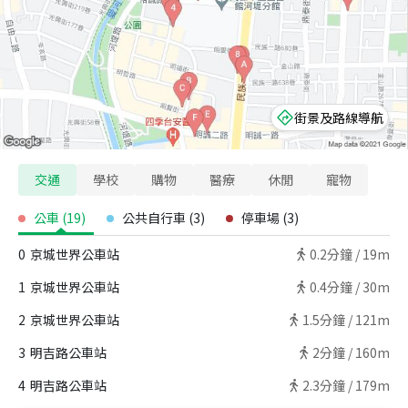
街景及路線導航
交通
學校
購物
醫療
休閒
寵物
公車
(
19
)
公共自行車
(
3
)
停車場
(
3
)
0
京城世界公車站
0.2
分鐘 /
19m
1
京城世界公車站
0.4
分鐘 /
30m
2
京城世界公車站
1.5
分鐘 /
121m
3
明吉路公車站
2
分鐘 /
160m
4
明吉路公車站
2.3
分鐘 /
179m