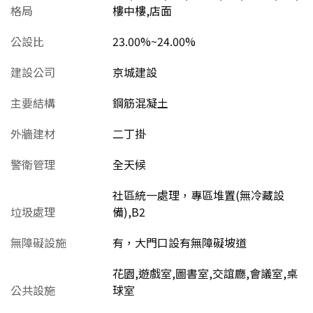
格局
樓中樓,店面
公設比
23.00%~24.00%
建設公司
京城建設
主要結構
鋼筋混凝土
外牆建材
二丁掛
警衛管理
全天候
社區統一處理，專區堆置(無冷藏設
垃圾處理
備),B2
無障礙設施
有，大門口設有無障礙坡道
花園,遊戲室,圖書室,交誼廳,會議室,桌
公共設施
球室