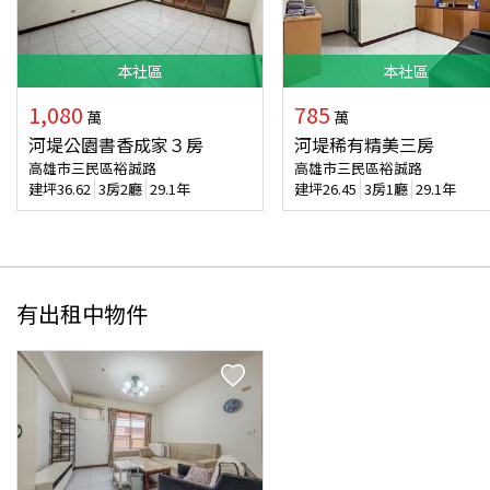
本
社區
本
社區
1,080
785
萬
萬
河堤公園書香成家３房
河堤稀有精美三房
高雄市三民區裕誠路
高雄市三民區裕誠路
建坪
36.62
3房2廳
29.1年
建坪
26.45
3房1廳
29.1年
有出租中物件