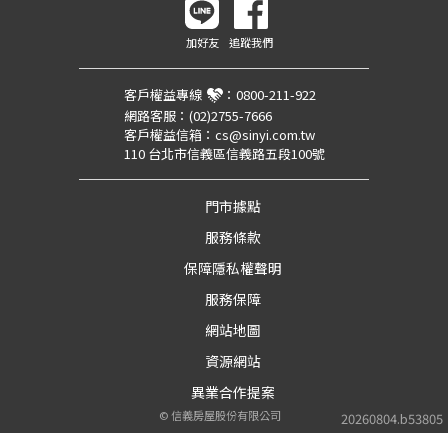
加好友
追蹤我們
客戶權益專線
：
0800-211-922
網路客服：
(02)2755-7666
客戶權益信箱：
cs@sinyi.com.tw
110 台北市信義區信義路五段100號
門市據點
服務條款
保障隱私權聲明
服務保障
網站地圖
資源網站
異業合作提案
©
信義房屋股份有限公司
20260804.b53805