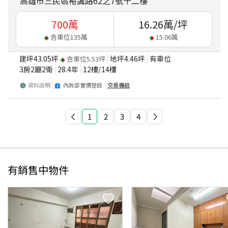
高雄市三民區裕誠路62之7號十二樓
700
萬
16.26
萬/坪
含車位
135
萬
15.06
萬
建坪
43.05
坪
地坪
4.46
坪
有車位
含車位
5.53
坪
3房2廳2衛
28.4
年
12
樓/
14
樓
資料說明
內政部實價登錄
交易備註
1
2
3
4
有銷售中物件