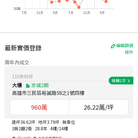
20萬
7月
11月
3月
7月
11月
3月
編輯篩選
最新實價登錄
條件
兩年內成交
115
年
05
月
移轉
2
次
大樓
京城2期
高雄市三民區裕誠路58之1號四樓
960
萬
26.22
萬/坪
建坪
36.62
坪
地坪
3.79
坪
無車位
3房2廳2衛
28.8
年
4
樓/
14
樓
資料說明
內政部實價登錄