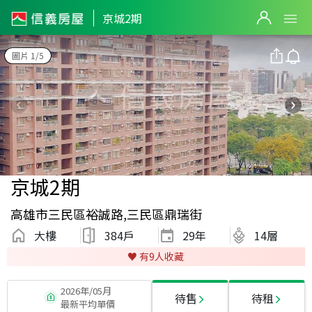
京城2期
圖片 1/5
京城2期
高雄市三民區裕誠路,三民區鼎瑞街
大樓
384戶
29
年
14層
♥️ 有
9
人收藏
2026年/05月
待售
待租
最新平均單價