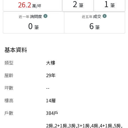
2
1
26.2
筆
筆
萬/坪
詢問度
成交
近一年
近五年
0
6
筆
筆
基本資料
類型
大樓
屋齡
29
年
坪數
--
樓高
14層
戶數
384戶
2房,2+1房,3房,3+1房,4房,4+1房,5房,