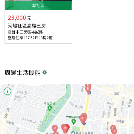
本
社區
23,000
元
河堤社區高樓三房
高雄市三民區裕誠路
整層住家
37.52
坪
3房2廳
周邊生活機能