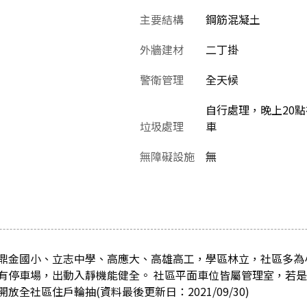
主要結構
鋼筋混凝土
外牆建材
二丁掛
警衛管理
全天候
自行處理，晚上20
垃圾處理
車
無障礙設施
無
鼎金國小、立志中學、高應大、高雄高工，學區林立，社區多為
有停車場，出動入靜機能健全。 社區平面車位皆屬管理室，若
全社區住戶輪抽(資料最後更新日：2021/09/30)