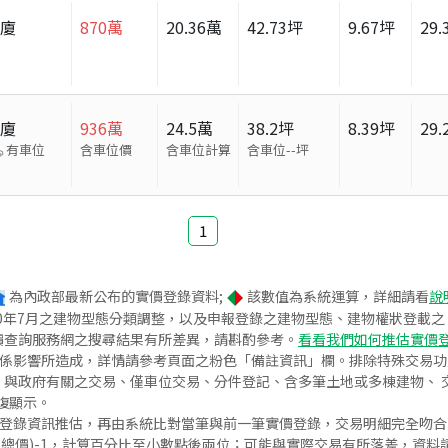
華廈
870
萬
20.36
萬
42.73
坪
9.67
坪
29.
華廈
936
萬
24.5
萬
38.2
坪
8.39
坪
29.
有車位
含車位價
含車位計算
含車位
--
坪
1
為內政部最新公布的實價登錄資料;
該數值為系統運算，詳細請看
說
020年7月之建物型態分類調整，以及申報登錄之建物型態、建物權狀登載
價查詢服務網之搜尋結果有所差異，請斟酌參考。
看看我們如何推估實價
關係影響所造成，詳情請參考頁面之粉色「備註資訊」欄。排除特殊交易
與政府有關之交易、僅車位交易、分件登記、含多筆土地或多棟建物、 交
復顯示。
價登錄資訊推估，再由系統比對當筆與前一筆實價登錄，交易明細完全吻
交總價)-1，計算百分比至小數點後兩位；可能與實際交易有所落差，資料