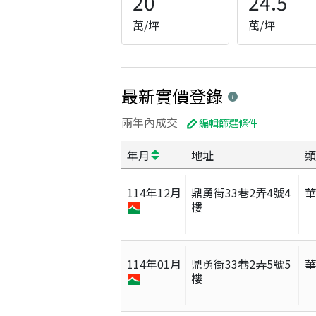
20
24.5
萬/坪
萬/坪
最新實價登錄
兩年內成交
編輯篩選條件
年月
地址
類
114
年
12
月
鼎勇街33巷2弄4號4
樓
114
年
01
月
鼎勇街33巷2弄5號5
樓