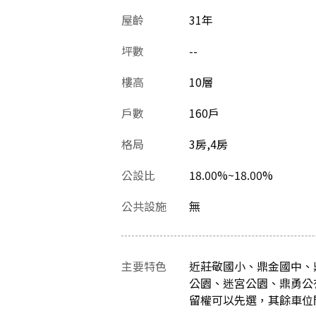
屋齡
31
年
坪數
--
樓高
10層
戶數
160戶
格局
3房,4房
公設比
18.00%~18.00%
公共設施
無
主要特色
近莊敬國小、鼎金國中、
公園、迷宮公園、鼎勇公
留權可以先選，其餘車位開放