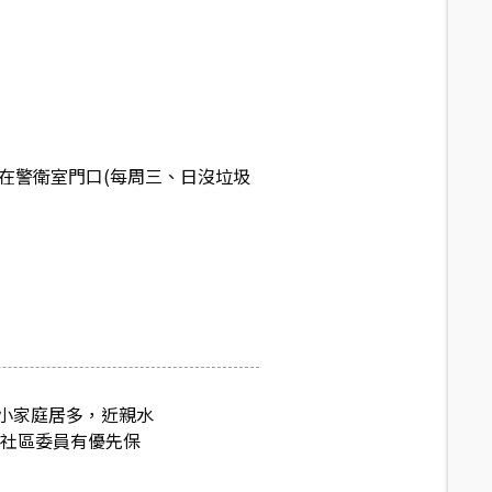
點在警衛室門口(每周三、日沒垃圾
小家庭居多，近親水
是社區委員有優先保