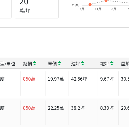
20
20萬
萬/坪
7月
11月
3月
型/車位
總價
單價
建坪
地坪
屋
華廈
850
萬
19.97
萬
42.56
坪
9.67
坪
30.
華廈
850
萬
22.25
萬
38.2
坪
8.39
坪
29.