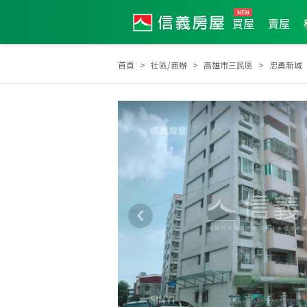
買屋
賣屋
首頁
社區/商辦
高雄市三民區
忠勇新城