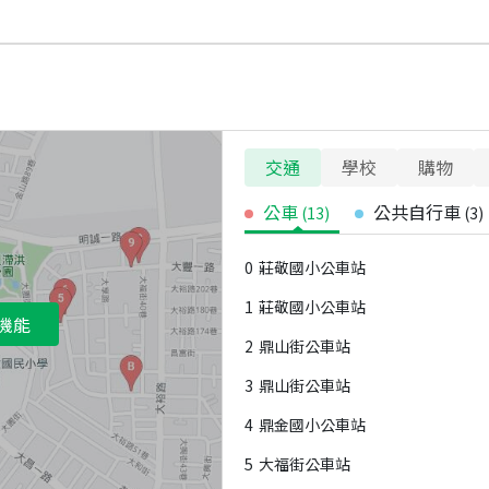
交通
學校
購物
公車
公共自行車
(
13
)
(
3
)
0
莊敬國小公車站
1
莊敬國小公車站
機能
2
鼎山街公車站
3
鼎山街公車站
4
鼎金國小公車站
5
大福街公車站