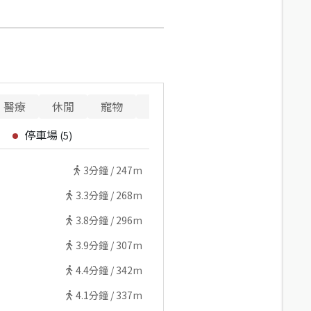
醫療
休閒
寵物
警消
重要設施
停車場
(
5
)
3
分鐘 /
247m
3.3
分鐘 /
268m
3.8
分鐘 /
296m
3.9
分鐘 /
307m
4.4
分鐘 /
342m
4.1
分鐘 /
337m