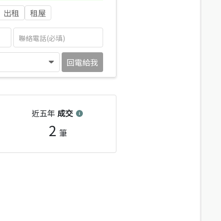
出租
租屋
回電給我
近五年
成交
2
筆