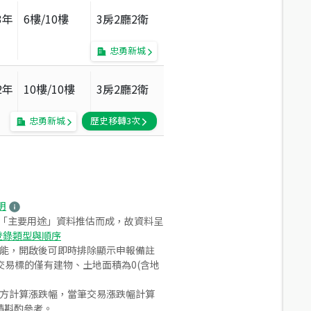
3
年
6
樓/
10
樓
3房2廳2衛
忠勇新城
2
年
10
樓/
10
樓
3房2廳2衛
忠勇新城
歷史移轉
3
次
明
之「主要用途」資料推估而成，故資料呈
登錄類型與順序
功能，開啟後可即時排除顯示申報備註
易標的僅有建物、土地面積為0(含地
合方計算漲跌幅，當筆交易漲跌幅計算
請斟酌參考。