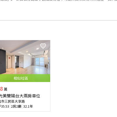
相似
社區
8
萬
光美雙陽台大兩房車位
雄市三民區大享路
坪
35.53
2房2廳
32.1年