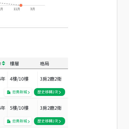
7月
11月
3月
齡
樓層
格局
5
年
4
樓/
10
樓
3房2廳2衛
忠勇新城
歷史移轉
2
次
6
年
5
樓/
10
樓
3房2廳2衛
忠勇新城
歷史移轉
2
次