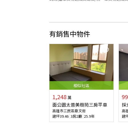
有銷售中物件
相似
社區
1,248
99
萬
面公園太普美樹苑三房平車
採
高雄市三民區鼎文街
高
建坪
39.46
3房2廳
25.9年
建