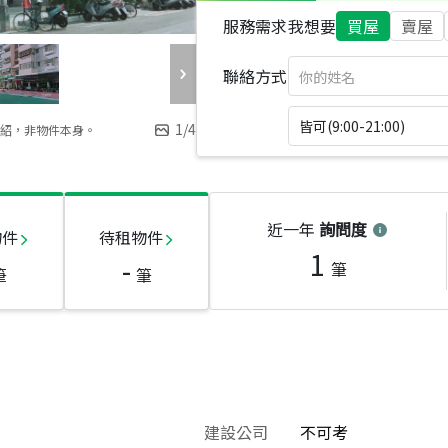
服務需求
我想要
買屋
賣屋
聯絡方式
皆可(9:00-21:00)
1
/
4
紹，非物件本身。
近一年
詢問度
物件
待租物件
1
-
筆
筆
筆
建設公司
不可考