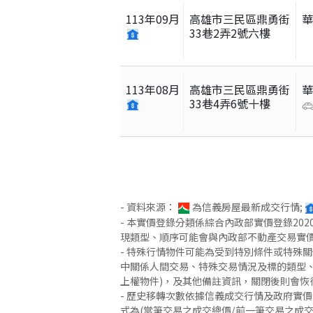
113
年
09
月
高雄市三民區鼎勇街
33巷2弄2號六樓
113
年
08
月
高雄市三民區鼎勇街
33巷4弄6號十樓
- 資料來源：
為信義房屋最新成交行情;
- 本實價登錄分類係綜合內政部實價登錄2
現類型、順序可能會與內政部不動產交易實
- 特殊行情物件可能為受到特別條件或特殊
中關係人間交易、特殊交易情況及標的類型、
上權物件)，及其他備註資訊，關閉後則會恢
- 歷史移轉次數依據信義成交行情及政府實
式為(當筆交易之成交總價/前一筆交易之成