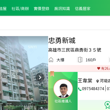
租屋
社區/商辦
實價登錄
房訊知識
信義居家
忠勇新城
高雄市三民區鼎勇街３５號
大樓
160戶
♥️ 有
26
王韋棠
河堤
0975484374
0
2024年9月區成件TOP2
社區維護人