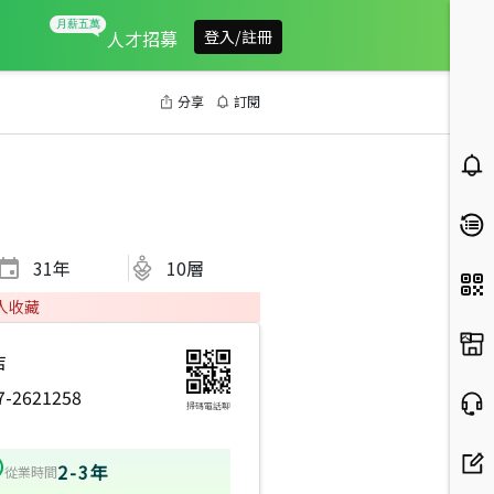
人才招募
登入/註冊
分享
訂閱
31
年
10層
人收藏
店
7-2621258
掃碼電話聊
2-3年
從業時間