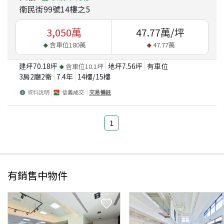
衛民街99號14樓之5
3,050
萬
47.77
萬/坪
含車位
180
萬
47.77
萬
建坪
70.18
坪
地坪
7.56
坪
有車位
含車位
10.1
坪
3房2廳2衛
7.4
年
14
樓/
15
樓
資料說明
信義成交
交易備註
1
有銷售中物件