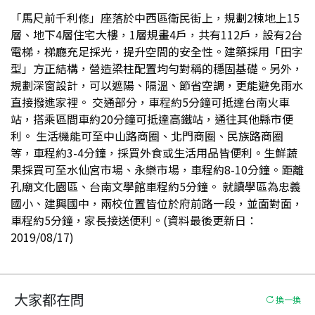
「馬尺前千利修」座落於中西區衛民街上，規劃2棟地上15
層、地下4層住宅大樓，1層規畫4戶，共有112戶，設有2台
電梯，梯廳充足採光，提升空間的安全性。建築採用「田字
型」方正結構，營造梁柱配置均勻對稱的穩固基礎。另外，
規劃深窗設計，可以遮陽、隔溫、節省空調，更能避免雨水
直接撥進家裡。 交通部分，車程約5分鐘可抵達台南火車
站，搭乘區間車約20分鐘可抵達高鐵站，通往其他縣市便
利。 生活機能可至中山路商圈、北門商圈、民族路商圈
等，車程約3-4分鐘，採買外食或生活用品皆便利。生鮮蔬
果採買可至水仙宮市場、永樂市場，車程約8-10分鐘。距離
孔廟文化園區、台南文學館車程約5分鐘。 就讀學區為忠義
國小、建興國中，兩校位置皆位於府前路一段，並面對面，
車程約5分鐘，家長接送便利。(資料最後更新日：
2019/08/17)
大家都在問
換一換