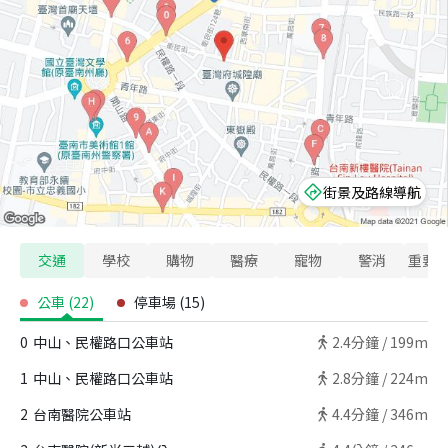
街景及路線導航
交通
學校
購物
醫療
寵物
警消
重要
公車
(
22
)
停車場
(
15
)
0
中山、民權路口公車站
2.4
分鐘 /
199m
1
中山、民權路口公車站
2.8
分鐘 /
224m
2
台南醫院公車站
4.4
分鐘 /
346m