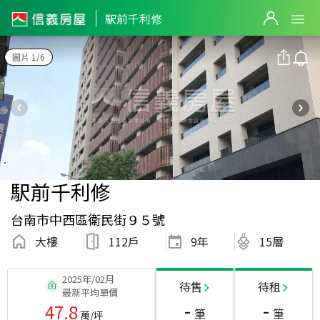
駅前千利修
圖片 1/6
駅前千利修
台南市中西區衛民街９５號
大樓
112戶
9
年
15層
2025年/02月
待售
待租
最新平均單價
-
-
47.8
筆
筆
萬/坪