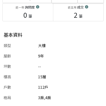
詢問度
成交
近一年
近五年
0
2
筆
筆
基本資料
類型
大樓
屋齡
9
年
坪數
--
樓高
15層
戶數
112戶
格局
3房,4房