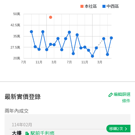
本社區
中西區
50萬
42.5萬
35萬
27.5萬
20萬
7月
11月
3月
7月
11月
3月
編輯篩選
最新實價登錄
條件
兩年內成交
114
年
02
月
移轉
2
次
大樓
駅前千利修