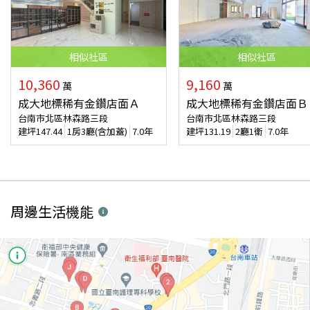
相似
社區
相似
社區
10,360
9,160
萬
萬
成大地標稀有金鑽店面Ａ
成大地標稀有金鑽店面Ｂ
台南市北區林森路三段
台南市北區林森路三段
建坪
147.44
1房3廳(含加蓋)
7.0年
建坪
131.19
2廳1衛
7.0年
周邊生活機能