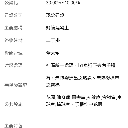
公設比
30.00%~40.00%
建設公司
茂盈建設
主要結構
鋼筋混凝土
外牆建材
二丁掛
警衛管理
全天候
垃圾處理
社區統一處理，b1車道下去右手邊
有，無障礙進出之坡道、無障礙標示
無障礙設施
之電梯
花園,健身房,圖書室,交誼廳,會議室,桌
公共設施
球室,撞球室、頂樓空中花園
主要特色