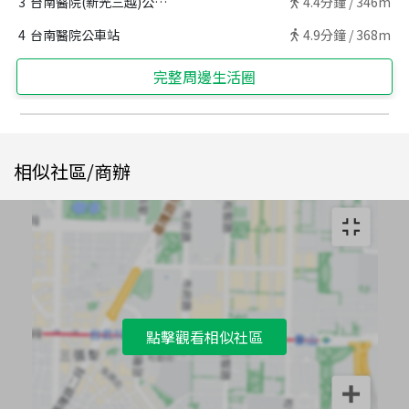
3
台南醫院(新光三越)公車站
4.4
分鐘 /
346m
4
台南醫院公車站
4.9
分鐘 /
368m
完整周邊生活圈
相似社區/商辦
點擊觀看相似社區