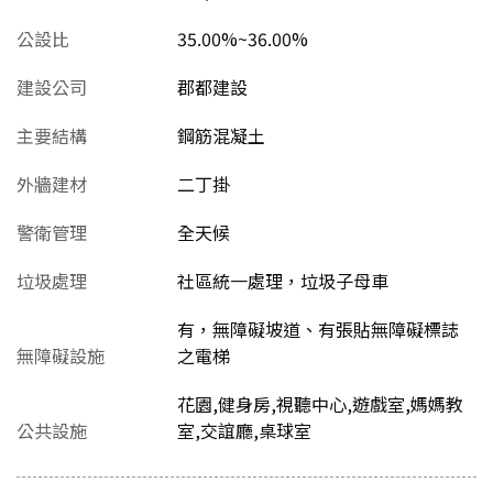
公設比
35.00%~36.00%
建設公司
郡都建設
主要結構
鋼筋混凝土
外牆建材
二丁掛
警衛管理
全天候
垃圾處理
社區統一處理，垃圾子母車
有，無障礙坡道、有張貼無障礙標誌
無障礙設施
之電梯
花園,健身房,視聽中心,遊戲室,媽媽教
公共設施
室,交誼廳,桌球室