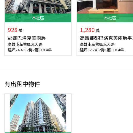
本
社區
本
社區
928
1,280
萬
萬
郡都巴洛克美兩房
高鐵郡都巴洛克美兩房平
高雄市左營區文天路
高雄市左營區文天路
建坪
24.43
2房2廳
10.4年
建坪
32.24
2房1廳
10.4年
有出租中物件