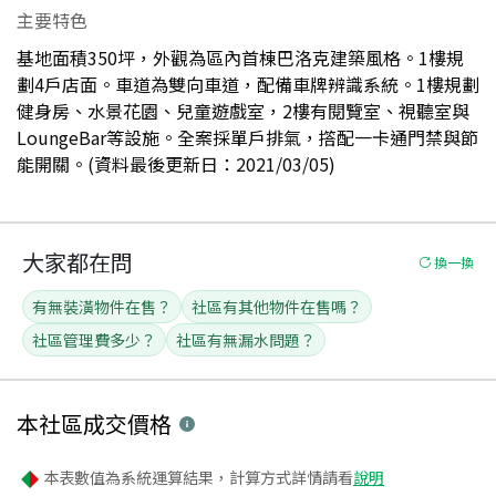
主要特色
基地面積350坪，外觀為區內首棟巴洛克建築風格。1樓規
劃4戶店面。車道為雙向車道，配備車牌辨識系統。1樓規劃
健身房、水景花園、兒童遊戲室，2樓有閱覽室、視聽室與
LoungeBar等設施。全案採單戶排氣，撘配一卡通門禁與節
能開關。(資料最後更新日：2021/03/05)
大家都在問
換一換
有無裝潢物件在售？
社區有其他物件在售嗎？
社區管理費多少？
社區有無漏水問題？
本社區
成交價格
本表數值為系統運算結果，計算方式詳情請看
說明