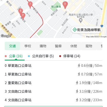
街景及路線導航
交通
學校
購物
醫療
休閒
寵物
警
公車
(
16
)
公共自行車
(
5
)
停車場
(
14
)
0
華夏路口公車站
0.6
分鐘 /
50m
1
華夏路口公車站
0.7
分鐘 /
57m
2
重愛路口公車站
1.9
分鐘 /
148m
3
文自路口公車站
3.1
分鐘 /
226m
4
文自路口公車站
3.2
分鐘 /
233m