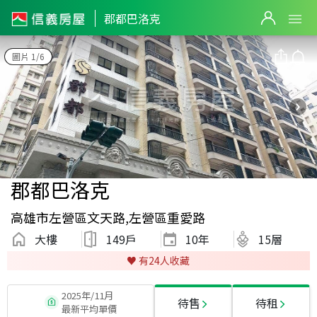
郡都巴洛克
圖片 1/6
郡都巴洛克
高雄市左營區文天路,左營區重愛路
大樓
149戶
10
年
15層
♥️ 有
24
人收藏
2025年/11月
待售
待租
最新平均單價