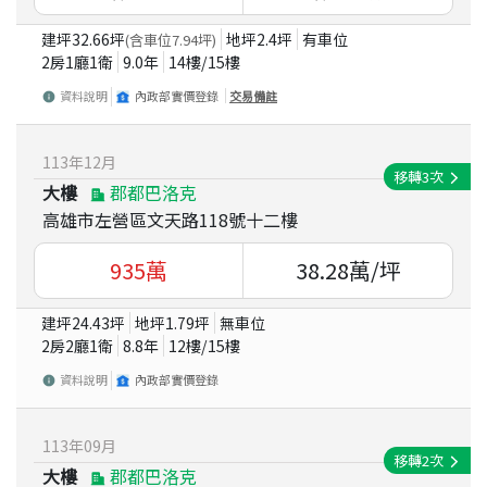
建坪
32.66
坪
地坪
2.4
坪
有車位
(含車位
7.94
坪)
2房1廳1衛
9.0
年
14
樓/
15
樓
資料說明
內政部實價登錄
交易備註
113
年
12
月
移轉
3
次
大樓
郡都巴洛克
高雄市左營區文天路118號十二樓
935
萬
38.28
萬/坪
建坪
24.43
坪
地坪
1.79
坪
無車位
2房2廳1衛
8.8
年
12
樓/
15
樓
資料說明
內政部實價登錄
113
年
09
月
移轉
2
次
大樓
郡都巴洛克