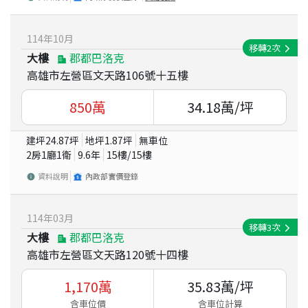
114
年
10
月
移轉
2
次
大樓
郡都巴洛克
高雄市左營區文天路106號十五樓
850
萬
34.18
萬/坪
建坪
24.87
坪
地坪
1.87
坪
無車位
2房1廳1衛
9.6
年
15
樓/
15
樓
資料說明
內政部實價登錄
114
年
03
月
移轉
3
次
大樓
郡都巴洛克
高雄市左營區文天路120號十四樓
1,170
萬
35.83
萬/坪
含車位價
含車位計算