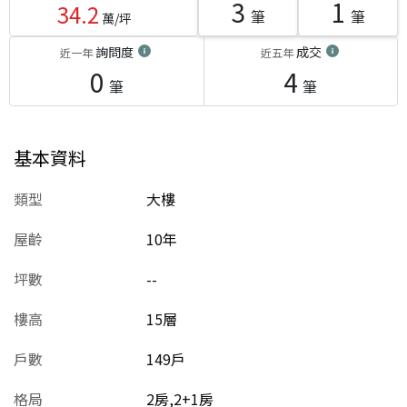
3
1
34.2
筆
筆
萬/坪
詢問度
成交
近一年
近五年
0
4
筆
筆
基本資料
類型
大樓
屋齡
10
年
坪數
--
樓高
15層
戶數
149戶
格局
2房,2+1房