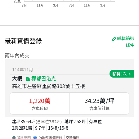
25萬
7月
11月
3月
7月
11月
3月
編輯篩選
最新實價登錄
條件
兩年內成交
114
年
11
月
移轉
3
次
大樓
郡都巴洛克
高雄市左營區重愛路303號十五樓
1,220
萬
34.23
萬/坪
含車位價
含車位計算
建坪
35.64
坪
地坪
2.58
坪
有車位
(含車位
7.52
坪)
2房2廳1衛
9.7
年
15
樓/
15
樓
資料說明
內政部實價登錄
交易備註