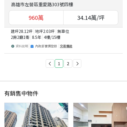
高雄市左營區重愛路303號四樓
960
萬
34.14
萬/坪
建坪
28.12
坪
地坪
2.03
坪
無車位
2房2廳1衛
8.5
年
4
樓/
15
樓
資料說明
內政部實價登錄
交易備註
1
2
有銷售中物件