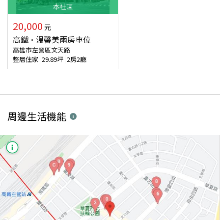
本
社區
20,000
元
高鐵·溫馨美兩房車位
高雄市左營區文天路
整層住家
29.89
坪
2房2廳
周邊生活機能