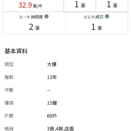
1
1
32.9
筆
筆
萬/坪
詢問度
成交
近一年
近五年
2
1
筆
筆
基本資料
類型
大樓
屋齡
13
年
坪數
--
樓高
15層
戶數
60戶
格局
3房,4房,店面