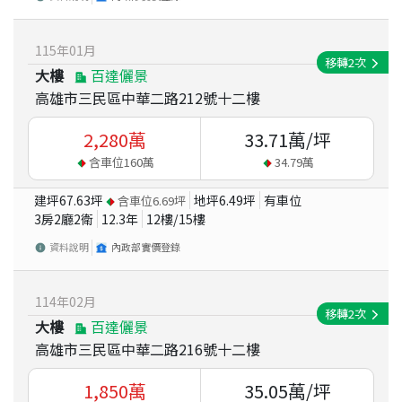
115
年
01
月
移轉
2
次
大樓
百達儷景
高雄市三民區中華二路212號十二樓
2,280
萬
33.71
萬/坪
含車位
160
萬
34.79
萬
建坪
67.63
坪
地坪
6.49
坪
有車位
含車位
6.69
坪
3房2廳2衛
12.3
年
12
樓/
15
樓
資料說明
內政部實價登錄
114
年
02
月
移轉
2
次
大樓
百達儷景
高雄市三民區中華二路216號十二樓
1,850
萬
35.05
萬/坪