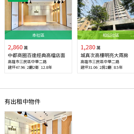
本
社區
相似
社區
2,860
1,280
萬
萬
中都商圈百達經典高檔店面
城真次高樓明亮大兩房
高雄市三民區中華二路
高雄市三民區中華二路
建坪
47.96
2廳2衛
12.8年
建坪
31.06
2房2廳
8.5年
有出租中物件