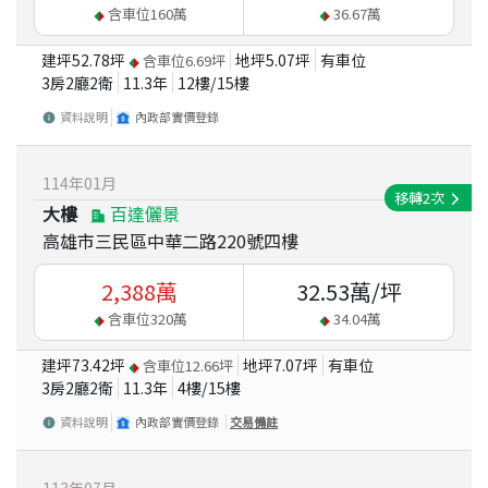
含車位
160
萬
36.67
萬
建坪
52.78
坪
地坪
5.07
坪
有車位
含車位
6.69
坪
3房2廳2衛
11.3
年
12
樓/
15
樓
資料說明
內政部實價登錄
114
年
01
月
移轉
2
次
大樓
百達儷景
高雄市三民區中華二路220號四樓
2,388
萬
32.53
萬/坪
含車位
320
萬
34.04
萬
建坪
73.42
坪
地坪
7.07
坪
有車位
含車位
12.66
坪
3房2廳2衛
11.3
年
4
樓/
15
樓
資料說明
內政部實價登錄
交易備註