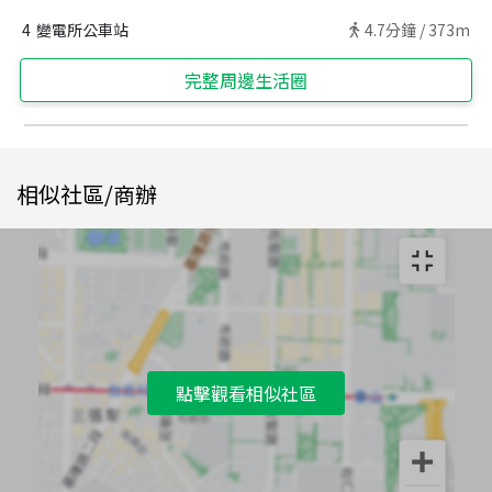
4
變電所公車站
4.7
分鐘 /
373m
完整周邊生活圈
相似社區/商辦
點擊觀看相似社區