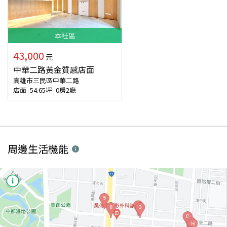
本
社區
43,000
元
中華二路黃金質感店面
高雄市三民區中華二路
店面
54.65
坪
0房2廳
周邊生活機能