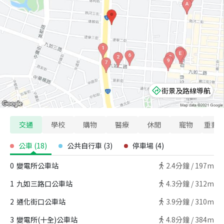
街景及路線導航
交通
學校
購物
醫療
休閒
寵物
重要
公車
(
18
)
公共自行車
(
3
)
停車場
(
4
)
0
變電所公車站
2.4
分鐘 /
197m
1
九如三路口公車站
4.3
分鐘 /
312m
2
通化街口公車站
3.9
分鐘 /
310m
3
變電所(十全)公車站
4.8
分鐘 /
384m