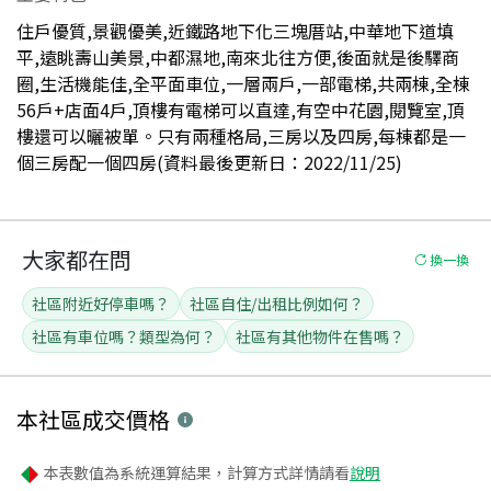
住戶優質,景觀優美,近鐵路地下化三塊厝站,中華地下道填
平,遠眺壽山美景,中都濕地,南來北往方便,後面就是後驛商
圈,生活機能佳,全平面車位,一層兩戶,一部電梯,共兩棟,全棟
56戶+店面4戶,頂樓有電梯可以直達,有空中花園,閱覽室,頂
樓還可以曬被單。只有兩種格局,三房以及四房,每棟都是一
個三房配一個四房(資料最後更新日：2022/11/25)
大家都在問
換一換
社區附近好停車嗎？
社區自住/出租比例如何？
社區有車位嗎？類型為何？
社區有其他物件在售嗎？
本社區
成交價格
本表數值為系統運算結果，計算方式詳情請看
說明