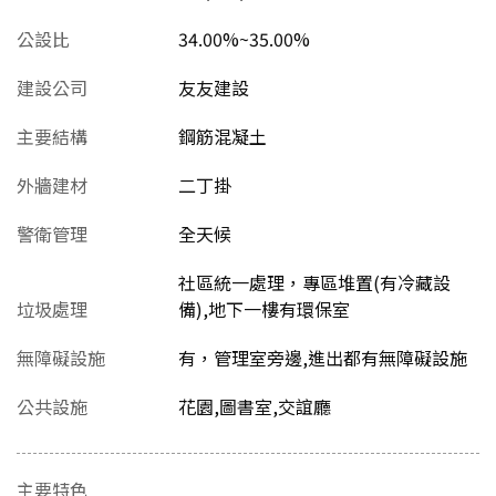
公設比
34.00%~35.00%
建設公司
友友建設
主要結構
鋼筋混凝土
外牆建材
二丁掛
警衛管理
全天候
社區統一處理，專區堆置(有冷藏設
垃圾處理
備),地下一樓有環保室
無障礙設施
有，管理室旁邊,進出都有無障礙設施
公共設施
花園,圖書室,交誼廳
主要特色