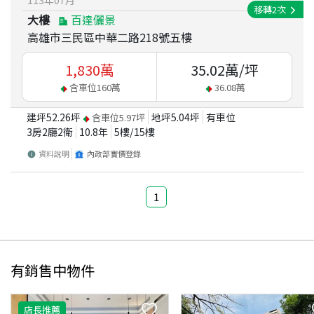
113
年
07
月
移轉
2
次
大樓
百達儷景
高雄市三民區中華二路218號五樓
1,830
萬
35.02
萬/坪
含車位
160
萬
36.08
萬
建坪
52.26
坪
地坪
5.04
坪
有車位
含車位
5.97
坪
3房2廳2衛
10.8
年
5
樓/
15
樓
資料說明
內政部實價登錄
1
有銷售中物件
店長推薦