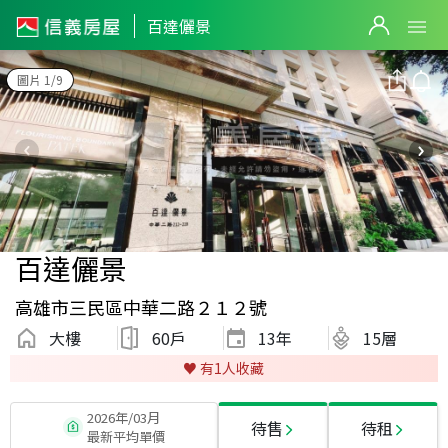
百達儷景
圖片 1/9
百達儷景
高雄市三民區中華二路２１２號
大樓
60戶
13
年
15層
♥️ 有
1
人收藏
2026年/03月
待售
待租
最新平均單價