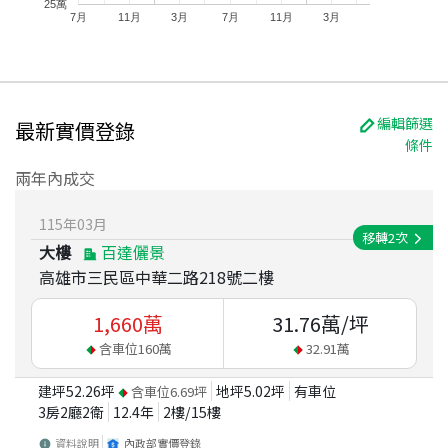
25萬
7月
11月
3月
7月
11月
3月
編輯篩選
最新實價登錄
條件
兩年內成交
115
年
03
月
移轉
2
次
大樓
百達儷景
高雄市三民區中華二路218號二樓
1,660
萬
31.76
萬/坪
含車位
160
萬
32.91
萬
建坪
52.26
坪
地坪
5.02
坪
有車位
含車位
6.69
坪
3房2廳2衛
12.4
年
2
樓/
15
樓
資料說明
內政部實價登錄