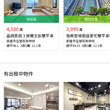
本
社區
相似
社區
4,580
3,999
萬
萬
晶硯質感３房雙主臥雙平車
強案登場鉅誕豪宅雙平車
高雄市左營區新榮街
高雄市左營區新榮街
建坪
96.1
3房2廳
12.1年
建坪
94.33
3房2廳
12.1年
有出租中物件