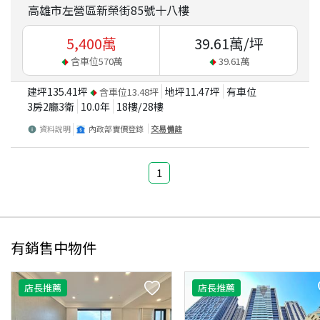
高雄市左營區新榮街85號十八樓
5,400
萬
39.61
萬/坪
含車位
570
萬
39.61
萬
建坪
135.41
坪
地坪
11.47
坪
有車位
含車位
13.48
坪
3房2廳3衛
10.0
年
18
樓/
28
樓
資料說明
內政部實價登錄
交易備註
1
有銷售中物件
店長推薦
店長推薦