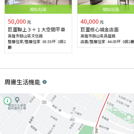
相似
社區
相似
社區
50,000
40,000
元
元
巨蛋聯上３＋１大空間平車
巨蛋核心城金店面
高雄市鼓山區文信路
高雄市鼓山區昌盛路
整層住家/整層住家
65.55
坪
3房2
店面/整層住家
44.05
坪
0房2
廳
周邊生活機能