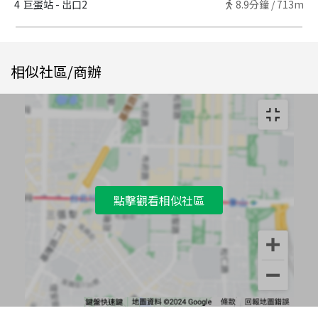
4
巨蛋站 - 出口2
8.9
分鐘 /
713m
相似社區/商辦
點擊觀看相似社區