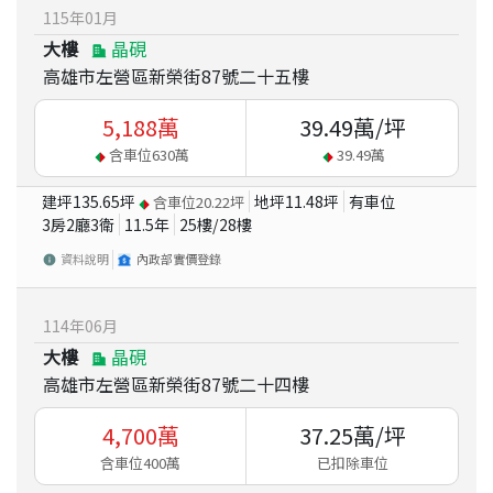
115
年
01
月
大樓
晶硯
高雄市左營區新榮街87號二十五樓
5,188
萬
39.49
萬/坪
含車位
630
萬
39.49
萬
建坪
135.65
坪
地坪
11.48
坪
有車位
含車位
20.22
坪
3房2廳3衛
11.5
年
25
樓/
28
樓
資料說明
內政部實價登錄
114
年
06
月
大樓
晶硯
高雄市左營區新榮街87號二十四樓
4,700
萬
37.25
萬/坪
含車位400萬
已扣除車位