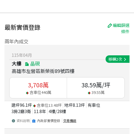
編輯篩選
最新實價登錄
條件
兩年內成交
115
年
04
月
移轉
2
次
大樓
晶硯
高雄市左營區新榮街89號四樓
3,708
萬
38.59
萬/坪
含車位
440
萬
39.55
萬
建坪
96.1
坪
地坪
8.13
坪
有車位
含車位
13.48
坪
3房2廳3衛
11.8
年
4
樓/
28
樓
資料說明
內政部實價登錄
交易備註