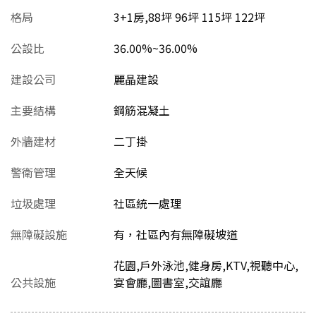
格局
3+1房,88坪 96坪 115坪 122坪
公設比
36.00%~36.00%
建設公司
麗晶建設
主要結構
鋼筋混凝土
外牆建材
二丁掛
警衛管理
全天候
垃圾處理
社區統一處理
無障礙設施
有，社區內有無障礙坡道
花園,戶外泳池,健身房,KTV,視聽中心,
公共設施
宴會廳,圖書室,交誼廳