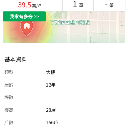
1
-
39.5
筆
筆
萬/坪
我家有多夯
>>
基本資料
類型
大樓
屋齡
12
年
坪數
--
樓高
28層
戶數
156戶