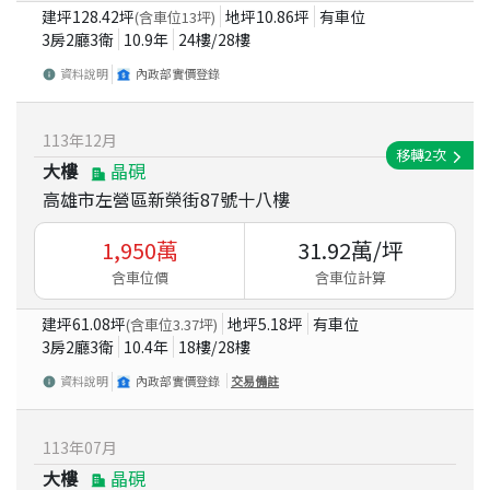
建坪
128.42
坪
地坪
10.86
坪
有車位
(含車位
13
坪)
3房2廳3衛
10.9
年
24
樓/
28
樓
資料說明
內政部實價登錄
113
年
12
月
移轉
2
次
大樓
晶硯
高雄市左營區新榮街87號十八樓
1,950
萬
31.92
萬/坪
含車位價
含車位計算
建坪
61.08
坪
地坪
5.18
坪
有車位
(含車位
3.37
坪)
3房2廳3衛
10.4
年
18
樓/
28
樓
資料說明
內政部實價登錄
交易備註
113
年
07
月
大樓
晶硯