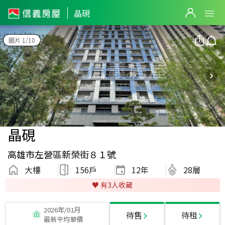
晶硯
圖片 1/10
晶硯
高雄市左營區新榮街８１號
大樓
156戶
12
年
28層
♥️ 有
3
人收藏
2026年/01月
待售
待租
最新平均單價