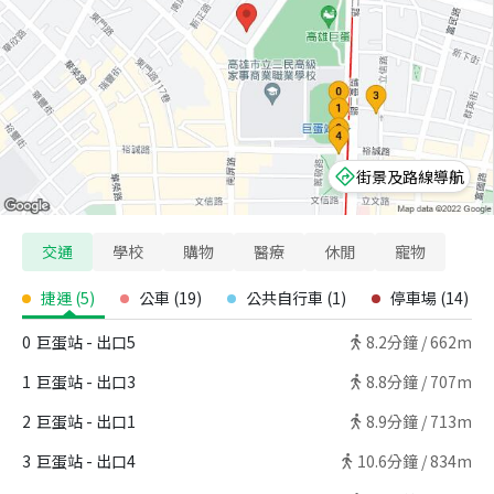
街景及路線導航
交通
學校
購物
醫療
休閒
寵物
捷運
(
5
)
公車
(
19
)
公共自行車
(
1
)
停車場
(
14
)
0
巨蛋站 - 出口5
8.2
分鐘 /
662m
1
巨蛋站 - 出口3
8.8
分鐘 /
707m
2
巨蛋站 - 出口1
8.9
分鐘 /
713m
3
巨蛋站 - 出口4
10.6
分鐘 /
834m