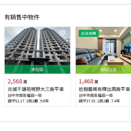
有銷售中物件
店長推薦
本
社區
相似
社區
2,568
1,468
萬
萬
元城千謙苑視野大三房平車
近樹義稀有釋出兩房平車
台中市南區福田一街
台中市南區福田一街
建坪
51.17
3房2廳
9.8年
建坪
37.35
2房2廳
7.4年