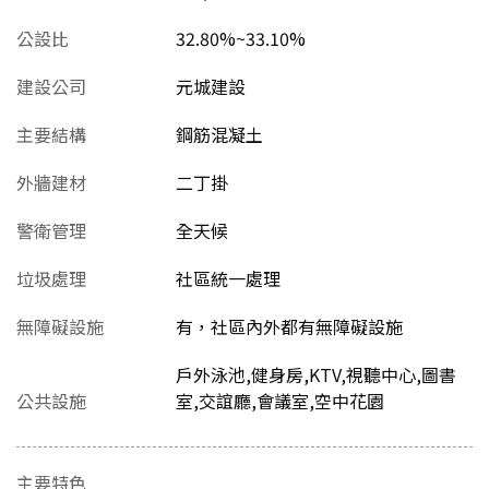
公設比
32.80%~33.10%
建設公司
元城建設
主要結構
鋼筋混凝土
外牆建材
二丁掛
警衛管理
全天候
垃圾處理
社區統一處理
無障礙設施
有，社區內外都有無障礙設施
戶外泳池,健身房,KTV,視聽中心,圖書
公共設施
室,交誼廳,會議室,空中花園
主要特色