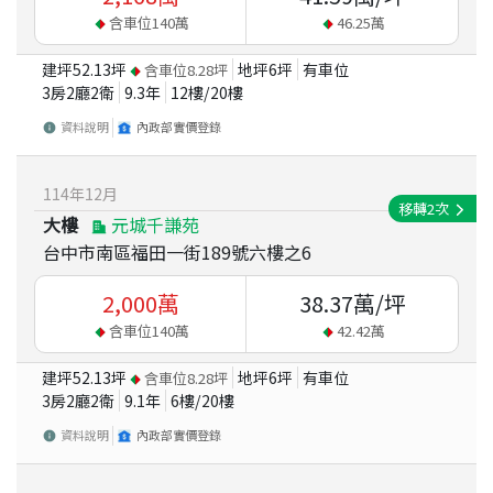
含車位
140
萬
46.25
萬
建坪
52.13
坪
地坪
6
坪
有車位
含車位
8.28
坪
3房2廳2衛
9.3
年
12
樓/
20
樓
資料說明
內政部實價登錄
114
年
12
月
移轉
2
次
大樓
元城千謙苑
台中市南區福田一街189號六樓之6
2,000
萬
38.37
萬/坪
含車位
140
萬
42.42
萬
建坪
52.13
坪
地坪
6
坪
有車位
含車位
8.28
坪
3房2廳2衛
9.1
年
6
樓/
20
樓
資料說明
內政部實價登錄