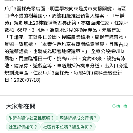
戶戶3面採光零店面。明星學校向來是房市支撐關鍵，南區
口碑不錯的樹義國小，周邊相繼推出預售大樓案。 「千謙
苑」規劃地上20樓雙塔新古典建築，零店面純住家，住家坪
數41~66坪、3~4房，為當地少見的換屋產品。元城建設
「千謙苑」正對樹仁公園、後臨農業綠地，周邊無遮蔽物，
景觀一覽無遺。「本案住戶均享有遼闊綠意景觀，且新古典
的建築語彙，也將成為顯著地標建築。」 全案公設採Villa
風格，門廳臨福田一街，挑高6.5米、寬約48米，設施有泳
池、健身房、遊戲室等，車道則採汽機車分道，出入口旁還
規劃洗車區。住家戶戶3面採光，每層4併.(資料最後更新
日：2020/07/18)
大家都在問
換一換
附近有類似社區推薦嗎？
周邊近期成交行情？
社區評價如何？
社區有車位嗎？類型為何？