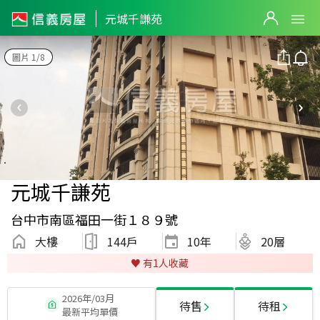
元城千謙苑
圖片 1/8
元城千謙苑
台中市南區福田一街１８９號
大樓
144戶
10
年
20層
♥️ 有
1
人收藏
2026年/03月
待售
待租
最新平均單價