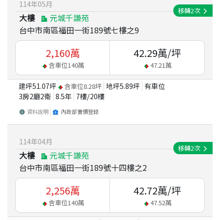
114
年
05
月
移轉
2
次
大樓
元城千謙苑
台中市南區福田一街189號七樓之9
2,160
萬
42.29
萬/坪
含車位
140
萬
47.21
萬
建坪
51.07
坪
地坪
5.89
坪
有車位
含車位
8.28
坪
3房2廳2衛
8.5
年
7
樓/
20
樓
資料說明
內政部實價登錄
114
年
04
月
移轉
2
次
大樓
元城千謙苑
台中市南區福田一街189號十四樓之2
2,256
萬
42.72
萬/坪
含車位
140
萬
47.52
萬