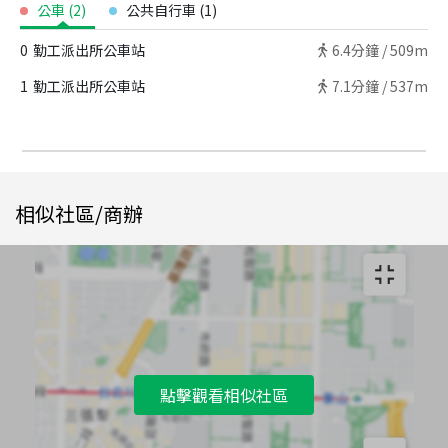
公車
(
2
)
公共自行車
(
1
)
0
勤工派出所公車站
6.4
分鐘 /
509m
1
勤工派出所公車站
7.1
分鐘 /
537m
相似社區/商辦
點擊觀看相似社區