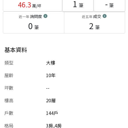
1
-
46.3
筆
筆
萬/坪
詢問度
成交
近一年
近五年
0
2
筆
筆
基本資料
類型
大樓
屋齡
10
年
坪數
--
樓高
20層
戶數
144戶
格局
3房,4房