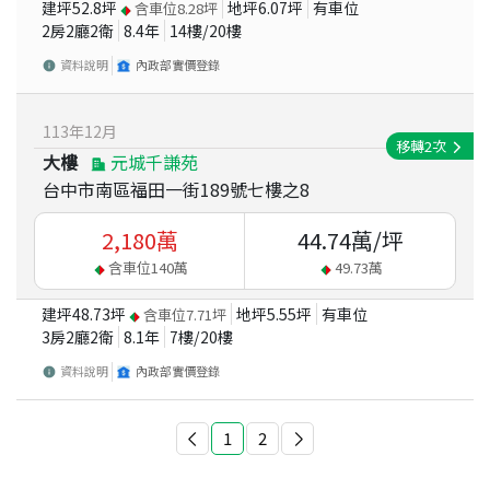
建坪
52.8
坪
地坪
6.07
坪
有車位
含車位
8.28
坪
2房2廳2衛
8.4
年
14
樓/
20
樓
資料說明
內政部實價登錄
113
年
12
月
移轉
2
次
大樓
元城千謙苑
台中市南區福田一街189號七樓之8
2,180
萬
44.74
萬/坪
含車位
140
萬
49.73
萬
建坪
48.73
坪
地坪
5.55
坪
有車位
含車位
7.71
坪
3房2廳2衛
8.1
年
7
樓/
20
樓
資料說明
內政部實價登錄
1
2