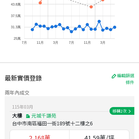
43.8萬
37.5萬
31.3萬
25萬
7月
11月
3月
7月
11月
3月
編輯篩選
最新實價登錄
條件
兩年內成交
115
年
03
月
移轉
2
次
大樓
元城千謙苑
台中市南區福田一街189號十二樓之6
2,168
萬
41.59
萬/坪