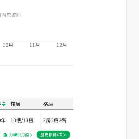
間內無資料
10
月
11
月
12
月
齡
樓層
格局
0
年
10
樓/
13
樓
3房2廳2衛
力璞悅月館
歷史移轉
4
次