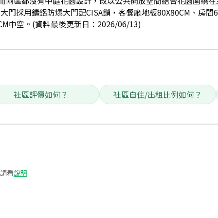
而兩區都沒有中庭花園設計，改以公共開放空間結合花園圍繞在
大門採用鑄鋁防爆大門配CISA鎖，客餐廳地板80X80CM、房間6
M中空。(資料最後更新日：2026/06/13)
社區評價如何？
社區自住/出租比例如何？
請看
說明