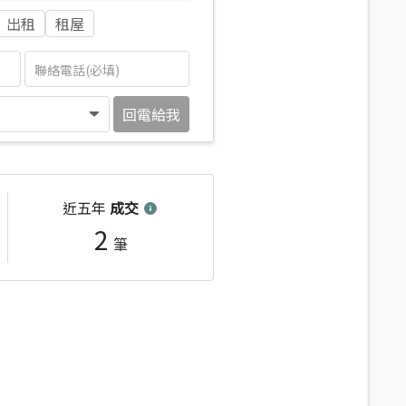
出租
租屋
回電給我
近五年
成交
2
筆