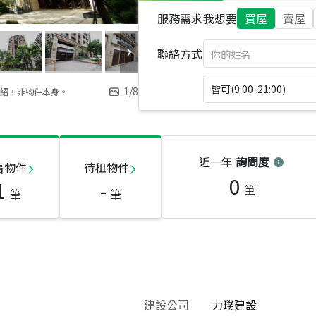
服務需求
我想要
買屋
賣屋
聯絡方式
皆可(9:00-21:00)
1
/
8
紹，非物件本身。
近一年
詢問度
售物件
待租物件
0
1
-
筆
筆
筆
建設公司
力璞建設