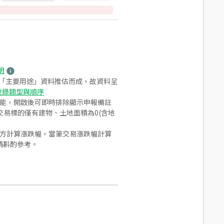
明
之「主要用途」資料推估而成，故資料呈
登錄類型與順序
功能，開啟後可即時排除顯示申報備註
易標的僅有建物、土地面積為0(含地
合方計算漲跌幅，當筆交易漲跌幅計算
請斟酌參考。