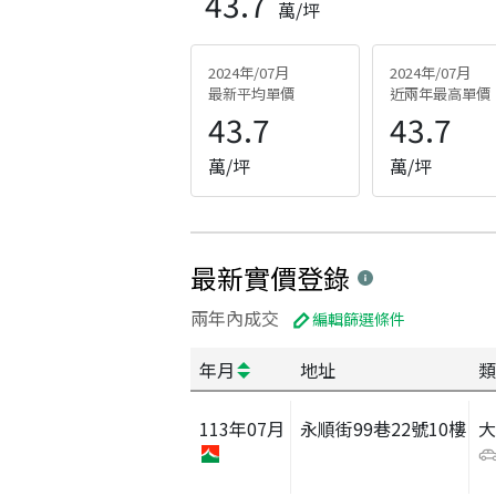
43.7
萬/坪
2024年/07月
2024年/07月
最新平均單價
近兩年最高單價
43.7
43.7
萬/坪
萬/坪
最新實價登錄
兩年內成交
編輯篩選條件
年月
地址
類
113
年
07
月
永順街99巷22號10樓