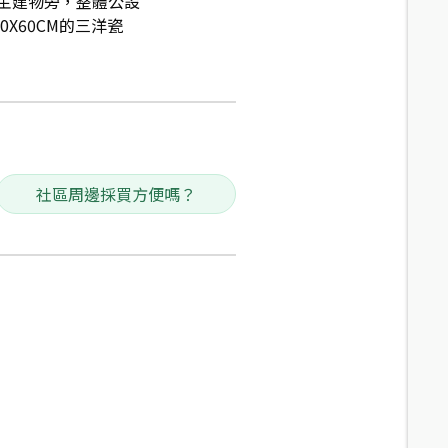
主建物旁，整體公設
0X60CM的三洋瓷
社區周邊採買方便嗎？