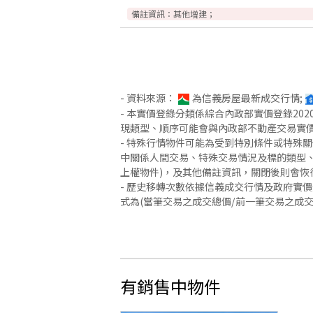
備註資訊：
其他增建；
- 資料來源：
為信義房屋最新成交行情;
- 本實價登錄分類係綜合內政部實價登錄2
現類型、順序可能會與內政部不動產交易實
- 特殊行情物件可能為受到特別條件或特殊
中關係人間交易、特殊交易情況及標的類型、
上權物件)，及其他備註資訊，關閉後則會恢
- 歷史移轉次數依據信義成交行情及政府實
式為(當筆交易之成交總價/前一筆交易之成
有銷售中物件