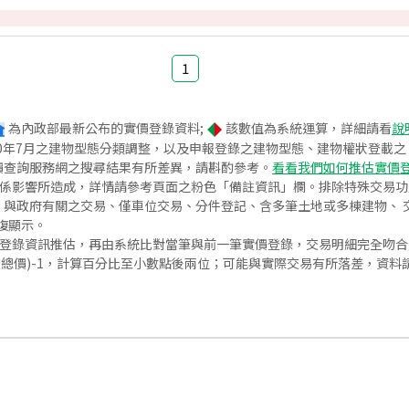
1
為內政部最新公布的實價登錄資料;
該數值為系統運算，詳細請看
說
020年7月之建物型態分類調整，以及申報登錄之建物型態、建物權狀登載
價查詢服務網之搜尋結果有所差異，請斟酌參考。
看看我們如何推估實價
關係影響所造成，詳情請參考頁面之粉色「備註資訊」欄。排除特殊交易
與政府有關之交易、僅車位交易、分件登記、含多筆土地或多棟建物、 交
復顯示。
價登錄資訊推估，再由系統比對當筆與前一筆實價登錄，交易明細完全吻
交總價)-1，計算百分比至小數點後兩位；可能與實際交易有所落差，資料