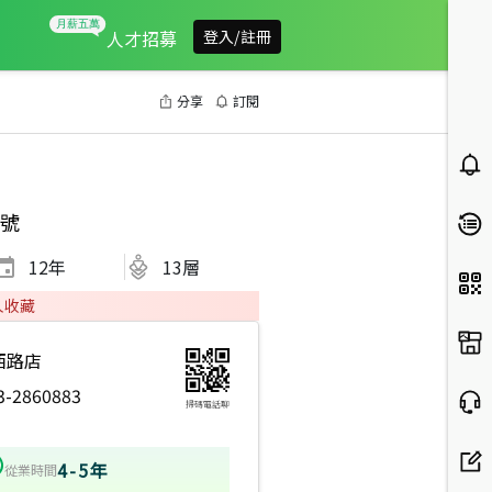
人才招募
登入/註冊
分享
訂閱
號
12
年
13層
人收藏
西路店
3-2860883
掃碼電話聊
4-5年
從業時間