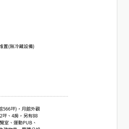
堆置(無冷藏設備)
566坪)，月館外觀
2坪、4房，另有88
覽室、運動PUB、