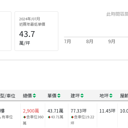
此時間區
2024年/07月
近兩年最低單價
43.7
7
月
8
月
9
月
萬/坪
型/車位
總價
單價
建坪
地坪
屋
大樓
2,900
萬
43.71
萬
77.33
坪
11.45
坪
10.
有車位
含車位
360
43.71
萬
含車位
19.22
萬
坪