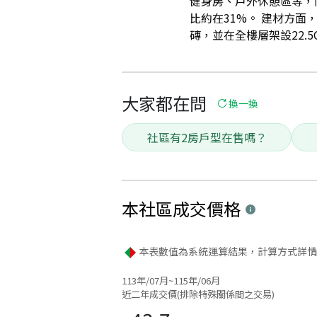
健身房、戶外休憩區等，
比約在31%。 建材方面，
磚，並在全樓層架設22.5C
大家都在問
換一換
社區有2房戶型在售嗎？
本社區
成交價格
本表數值為系統運算結果，計算方式詳情
113年/07月~115年/06月
近二年成交價(排除特殊關係間之交易)