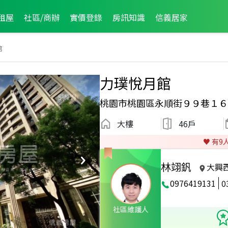
租屋
社區/商辦
實價登錄
房訊知識
信義居家
館
力璞悅月館
桃園市桃園區永順街９９巷１６
大樓
46戶
♥️ 有
9
林翊釩
大興
0976419131
0
P3
2025年5月龍虎榜
2024年1月龍虎榜
社區維護人