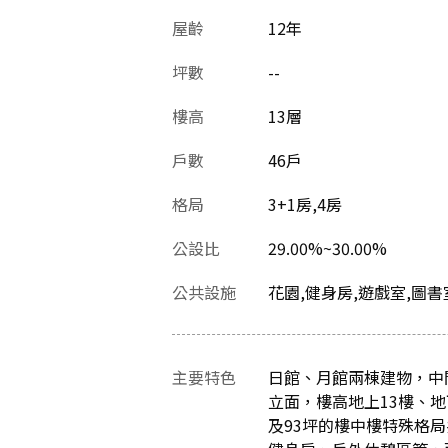
屋齡
12
年
坪數
--
樓高
13層
戶數
46戶
格局
3+1房,4房
公設比
29.00%~30.00%
公共設施
花園,健身房,遊戲室,圖書
主要特色
日館、月館兩棟建物，中間
立面，樓高地上13樓、地
及93坪的樓中樓特殊格局