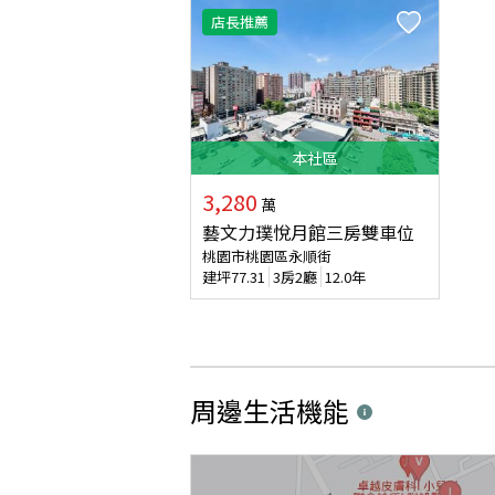
店長推薦
本
社區
3,280
萬
藝文力璞悅月館三房雙車位
桃園市桃園區永順街
建坪
77.31
3房2廳
12.0年
周邊生活機能