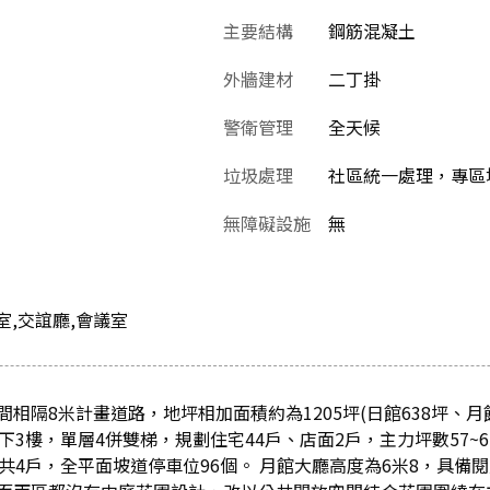
主要結構
鋼筋混凝土
外牆建材
二丁掛
警衛管理
全天候
垃圾處理
社區統一處理，專區
無障礙設施
無
室,交誼廳,會議室
相隔8米計畫道路，地坪相加面積約為1205坪(日館638坪、月館
下3樓，單層4併雙梯，規劃住宅44戶、店面2戶，主力坪數57~6
共4戶，全平面坡道停車位96個。 月館大廳高度為6米8，具備閱