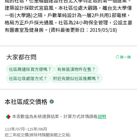
成的社區，也是駿園建設在台北大學特定區的第一個建案。
建築設計採歐式宮庭風，本社區位處大觀路，離台北大學僅
一街(大學路)之隔，戶數單純設計為一層2戶共用1部電梯，
格局方正戶戶採光通風，社區為24小時保全管理，公設主要
有圖書室及健身房。(資料最後更新日：2019/05/18)
大家都在問
換一換
社區周邊採買方便嗎？
有無裝潢物件在售？
社區垃圾處理方式？
附近有類似社區推薦嗎？
本社區
成交價格
本表數值為系統運算結果，計算方式詳情請看
說明
113年/07月~115年/06月
近二年成交價(排除特殊關係間之交易)