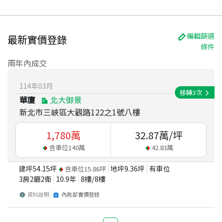
編輯篩選
最新實價登錄
條件
兩年內成交
114
年
03
月
移轉
3
次
華廈
北大御景
新北市三峽區大觀路122之1號八樓
1,780
萬
32.87
萬/坪
含車位
140
萬
42.83
萬
建坪
54.15
坪
地坪
9.36
坪
有車位
含車位
15.86
坪
3房2廳2衛
10.9
年
8
樓/
8
樓
資料說明
內政部實價登錄