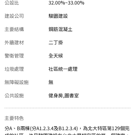
公設比
32.00%~33.00%
建設公司
駿園建設
主要結構
鋼筋混凝土
外牆建材
二丁掛
警衛管理
全天候
垃圾處理
社區統一處理
無障礙設施
無
公共設施
健身房,圖書室
主要特色
分A、B兩棟(分A1.2.3.4及B1.2.3.4)，為北大特區第129個完