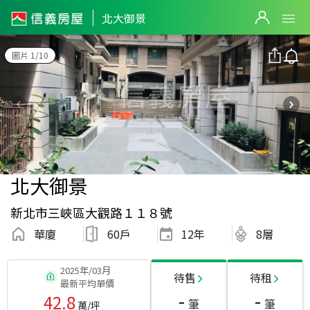
北大御景
圖片 1/10
北大御景
新北市三峽區大觀路１１８號
華廈
60戶
12
年
8層
2025年/03月
待售
待租
最新平均單價
-
-
42.8
筆
筆
萬/坪