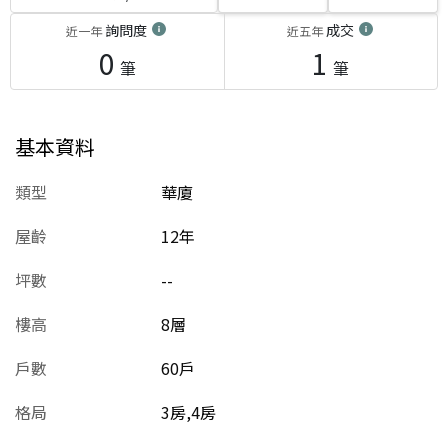
詢問度
成交
近一年
近五年
0
1
筆
筆
基本資料
類型
華廈
屋齡
12
年
坪數
--
樓高
8層
戶數
60戶
格局
3房,4房