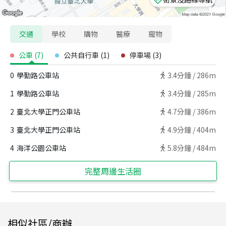
交通
學校
購物
醫療
寵物
公車
(
7
)
公共自行車
(
1
)
停車場
(
3
)
0
學勤路公車站
3.4
分鐘 /
286m
1
學勤路公車站
3.4
分鐘 /
285m
2
臺北大學正門公車站
4.7
分鐘 /
386m
3
臺北大學正門公車站
4.9
分鐘 /
404m
4
海洋公園公車站
5.8
分鐘 /
484m
完整周邊生活圈
相似社區/商辦