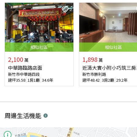
相似
社區
相似
社區
2,100
1,898
萬
萬
中華路臨路店面
近清大實小附小巧筑三房
新竹市中華路四段
新竹市勝利路
建坪
35.58
1房1廳
34.6年
建坪
48.42
3房2廳
29.2年
周邊生活機能