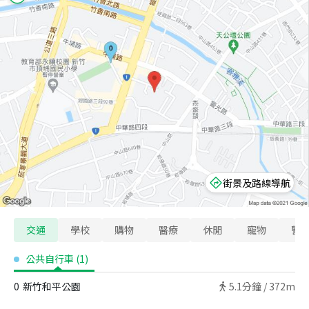
街景及路線導航
交通
學校
購物
醫療
休閒
寵物
警
公共自行車
(
1
)
0
新竹和平公園
5.1
分鐘 /
372m