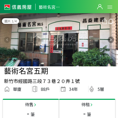
藝術名宮五期
圖片 1/4
藝術名宮五期
新竹市經國路三段７３巷２０弄１號
華廈
88戶
34
年
5層
待售
待租
-
-
筆
筆