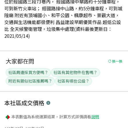
位於經國路三段73巷內， 經國路接中華路約十分鐘車程，
可到新竹火車站； 經國路接中山路，約5分鐘車程，可到城
隍廟 附近有頂埔國小、和平公園、楓康超市、景觀大道，
交通與生活機能都很便利 昌益建設早期優質作品 超低公設
比 全天候警衛管理，垃圾集中處理(資料最後更新日：
2021/05/14)
大家都在問
換一換
社區周邊採買方便嗎？
社區有其他物件在售嗎？
附近有類似社區推薦嗎？
社區有哪些公設？
本社區
成交價格
本表數值為系統運算結果，計算方式詳情請看
說明