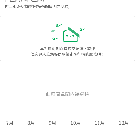
113年/07月~115年/06月
近二年成交價(排除特殊關係間之交易)
本社區
近期沒有成交紀錄，歡迎
洽詢專人為您提供專業市場行情的服務吧！
此時間區間內無資料
7
月
8
月
9
月
10
月
11
月
12
月