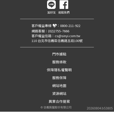
加好友
追蹤我們
客戶權益專線
：
0800-211-922
網路客服：
(02)2755-7666
客戶權益信箱：
cs@sinyi.com.tw
110 台北市信義區信義路五段100號
門市據點
服務條款
保障隱私權聲明
服務保障
網站地圖
資源網站
異業合作提案
©
信義房屋股份有限公司
20260804.b53805