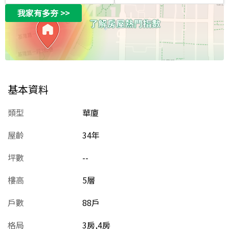
我家有多夯
>>
基本資料
類型
華廈
屋齡
34
年
坪數
--
樓高
5層
戶數
88戶
格局
3房,4房