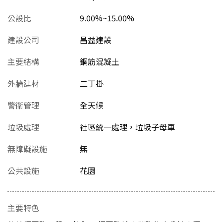
公設比
9.00%~15.00%
建設公司
昌益建設
主要結構
鋼筋混凝土
外牆建材
二丁掛
警衛管理
全天候
垃圾處理
社區統一處理，垃圾子母車
無障礙設施
無
公共設施
花園
主要特色