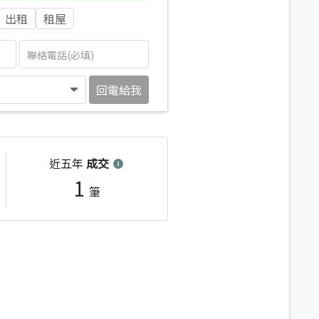
出租
租屋
回電給我
近五年
成交
1
筆