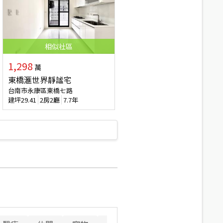
相似
社區
1,298
萬
東橋滙世界靜謐宅
台南市永康區東橋七路
建坪
29.41
2房2廳
7.7年