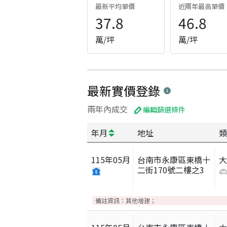
最新平均單價
近兩年最高單價
37.8
46.8
萬/坪
萬/坪
最新實價登錄
兩年內成交
編輯篩選條件
年月
地址
類
115
年
05
月
台南市永康區東橋十
二街170號二樓之3
備註資訊：
其他增建；