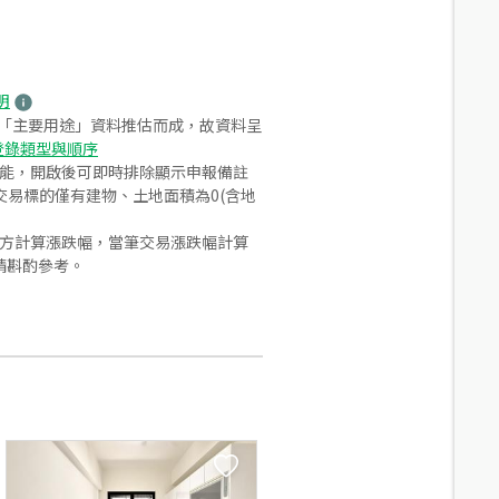
明
之「主要用途」資料推估而成，故資料呈
登錄類型與順序
功能，開啟後可即時排除顯示申報備註
易標的僅有建物、土地面積為0(含地
合方計算漲跌幅，當筆交易漲跌幅計算
請斟酌參考。