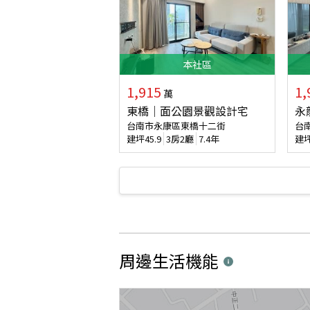
本
社區
1,915
1,
萬
東橋｜面公園景觀設計宅
永
台南市永康區東橋十二街
台
建坪
45.9
3房2廳
7.4年
建
周邊生活機能