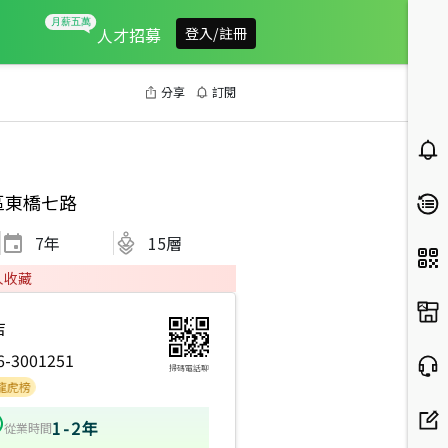
人才招募
登入/註冊
分享
訂閱
區東橋七路
7
年
15層
人收藏
店
6-3001251
掃碼電話聊
1-2年
從業時間