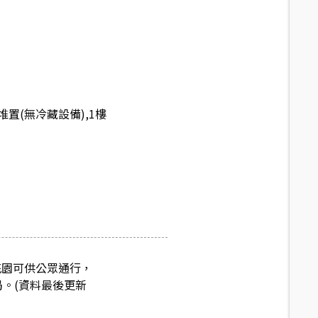
置(無冷藏設備),1樓
花園可供公眾通行，
局。(資料最後更新