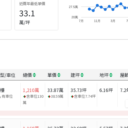
近兩年最低單價
27.5萬
33.1
20萬
萬/坪
7月
11月
3月
型/車位
總價
單價
建坪
地坪
屋
大樓
1,210
萬
33.87
萬
35.73
坪
6.16
坪
7.2
有車位
含車位
130
38.59
萬
含車位
7.74
坪
萬