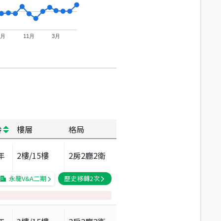
7月
11月
3月
齡
樓層
格局
年
2
樓/
15
樓
2房2廳2衛
永龍V&A二期
歷史移轉
2
次