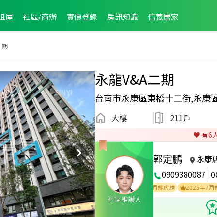
租屋
社區/商辦
實價登錄
房訊知識
信義居家
二期
永龍V&A二期
台南市永康區東橋十二街,永康
大樓
211戶
♥️ 有
6
郭定鵬
永康
0909380087
0
2
2025年12月業績破百萬經紀人員
2025年12月龍虎榜
2025年7月龍虎榜
社區維護人