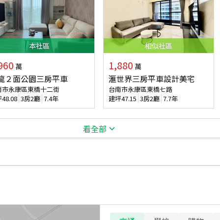
本
社區
相似
社區
960
1,880
萬
萬
龍２面公園三房平車
滙世界三房平車設計美宅
南市永康區東橋十二街
台南市永康區東橋七路
坪
48.08
3房2廳
7.4年
建坪
47.15
3房2廳
7.7年
看全部