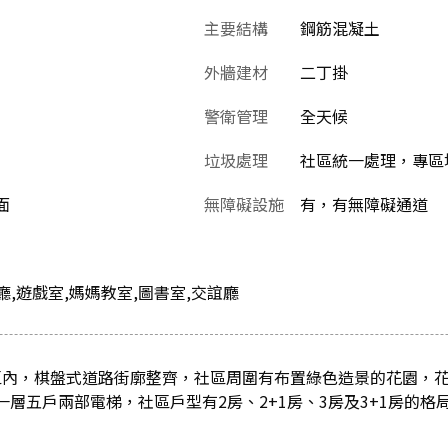
主要結構
鋼筋混凝土
外牆建材
二丁掛
警衛管理
全天候
垃圾處理
社區統一處理，專區堆
面
無障礙設施
有，有無障礙通道
廳,遊戲室,媽媽教室,圖書室,交誼廳
劃區內，棋盤式道路街廓整齊，社區周圍有布置綠色造景的花園，
一層五戶兩部電梯，社區戶型有2房、2+1房、3房及3+1房的格