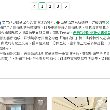
1
2
3
為內政部最新公布的實價登錄資料;
該數值為系統運算，詳細請看
說
020年7月之建物型態分類調整，以及申報登錄之建物型態、建物權狀登載
價查詢服務網之搜尋結果有所差異，請斟酌參考。
看看我們如何推估實價
關係影響所造成，詳情請參考頁面之粉色「備註資訊」欄。排除特殊交易
與政府有關之交易、僅車位交易、分件登記、含多筆土地或多棟建物、 交
復顯示。
價登錄資訊推估，再由系統比對當筆與前一筆實價登錄，交易明細完全吻
交總價)-1，計算百分比至小數點後兩位；可能與實際交易有所落差，資料