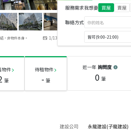
服務需求
我想要
買屋
賣屋
聯絡方式
皆可(9:00-21:00)
1
/
13
紹，非物件本身。
近一年
詢問度
售物件
待租物件
0
2
-
筆
筆
筆
建設公司
永龍建設(子龍建設)