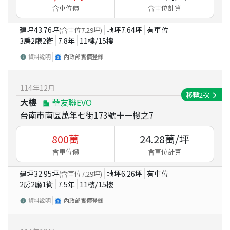
含車位價
含車位計算
建坪
43.76
坪
地坪
7.64
坪
有車位
(含車位
7.29
坪)
3房2廳2衛
7.8
年
11
樓/
15
樓
資料說明
內政部實價登錄
114
年
12
月
移轉
2
次
大樓
華友聯EVO
台南市南區萬年七街173號十一樓之7
800
萬
24.28
萬/坪
含車位價
含車位計算
建坪
32.95
坪
地坪
6.26
坪
有車位
(含車位
7.29
坪)
2房2廳1衛
7.5
年
11
樓/
15
樓
資料說明
內政部實價登錄