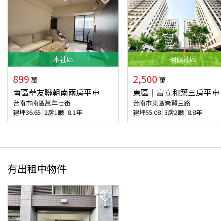
本
社區
相似
社區
899
2,500
萬
萬
南區華友聯朝南兩房平車
東區｜富立和築三房平車
台南市南區萬年七街
台南市東區崇賢三路
建坪
36.65
2房1廳
8.1年
建坪
55.08
3房2廳
8.8年
有出租中物件