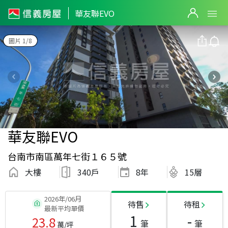
華友聯EVO
圖片 1/8
華友聯EVO
台南市南區萬年七街１６５號
大樓
340戶
8
年
15層
2026年/06月
待售
待租
最新平均單價
1
-
23.8
筆
筆
萬/坪