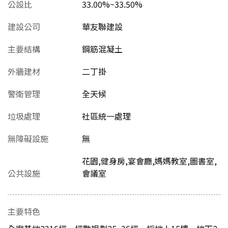
公設比
33.00%~33.50%
建設公司
華友聯建設
主要結構
鋼筋混凝土
外牆建材
二丁掛
警衛管理
全天候
垃圾處理
社區統一處理
無障礙設施
無
花園,健身房,宴會廳,媽媽教室,圖書室,
公共設施
會議室
主要特色