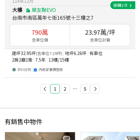
114
年
12
月
移轉
2
次
大樓
華友聯EVO
台南市南區萬年七街165號十三樓之7
790
萬
23.97
萬/坪
含車位價
含車位計算
建坪
32.95
坪
地坪
6.26
坪
有車位
(含車位
7.29
坪)
2房2廳1衛
7.5
年
13
樓/
15
樓
資料說明
內政部實價登錄
1
2
⋯
5
有銷售中物件