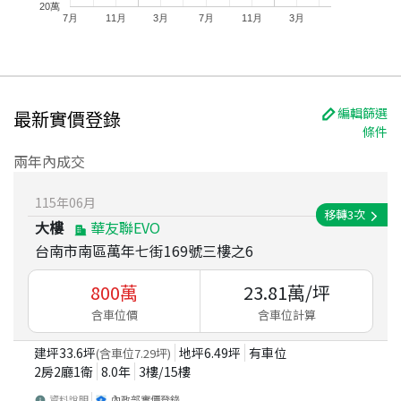
20萬
7月
11月
3月
7月
11月
3月
編輯篩選
最新實價登錄
條件
兩年內成交
115
年
06
月
移轉
3
次
大樓
華友聯EVO
台南市南區萬年七街169號三樓之6
800
萬
23.81
萬/坪
含車位價
含車位計算
建坪
33.6
坪
地坪
6.49
坪
有車位
(含車位
7.29
坪)
2房2廳1衛
8.0
年
3
樓/
15
樓
資料說明
內政部實價登錄