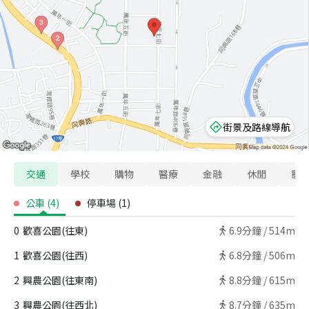
街景及路線導航
交通
學校
購物
醫療
金融
休閒
寵
公車
(
4
)
停車場
(
1
)
0
歡喜公園(往東)
6.9
分鐘 /
514m
1
歡喜公園(往西)
6.8
分鐘 /
506m
2
興農公園(往東南)
8.8
分鐘 /
615m
3
興農公園(往西北)
8.7
分鐘 /
635m