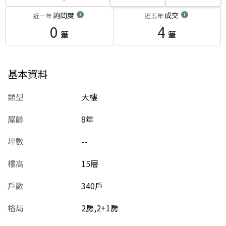
詢問度
成交
近一年
近五年
0
4
筆
筆
基本資料
類型
大樓
屋齡
8
年
坪數
--
樓高
15層
戶數
340戶
格局
2房,2+1房