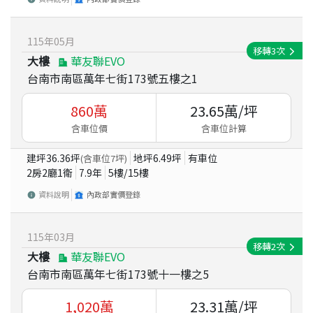
115
年
05
月
移轉
3
次
大樓
華友聯EVO
台南市南區萬年七街173號五樓之1
860
萬
23.65
萬/坪
含車位價
含車位計算
建坪
36.36
坪
地坪
6.49
坪
有車位
(含車位
7
坪)
2房2廳1衛
7.9
年
5
樓/
15
樓
資料說明
內政部實價登錄
115
年
03
月
移轉
2
次
大樓
華友聯EVO
台南市南區萬年七街173號十一樓之5
1,020
萬
23.31
萬/坪