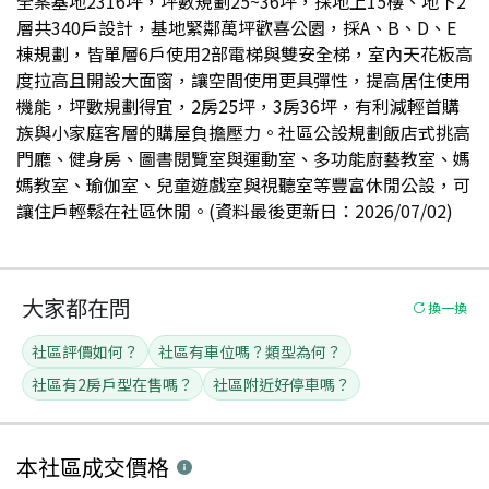
全案基地2316坪，坪數規劃25~36坪，採地上15樓、地下2
層共340戶設計，基地緊鄰萬坪歡喜公園，採A、B、D、E
棟規劃，皆單層6戶使用2部電梯與雙安全梯，室內天花板高
度拉高且開設大面窗，讓空間使用更具彈性，提高居住使用
機能，坪數規劃得宜，2房25坪，3房36坪，有利減輕首購
族與小家庭客層的購屋負擔壓力。社區公設規劃飯店式挑高
門廳、健身房、圖書閱覽室與運動室、多功能廚藝教室、媽
媽教室、瑜伽室、兒童遊戲室與視聽室等豐富休閒公設，可
讓住戶輕鬆在社區休閒。(資料最後更新日：2026/07/02)
大家都在問
換一換
社區評價如何？
社區有車位嗎？類型為何？
社區有2房戶型在售嗎？
社區附近好停車嗎？
本社區
成交價格