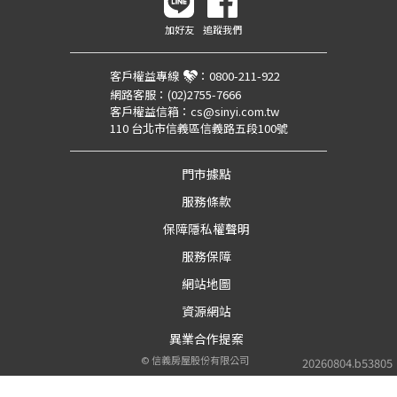
加好友
追蹤我們
客戶權益專線
：
0800-211-922
網路客服：
(02)2755-7666
客戶權益信箱：
cs@sinyi.com.tw
110 台北市信義區信義路五段100號
門市據點
服務條款
保障隱私權聲明
服務保障
網站地圖
資源網站
異業合作提案
©
信義房屋股份有限公司
20260804.b53805