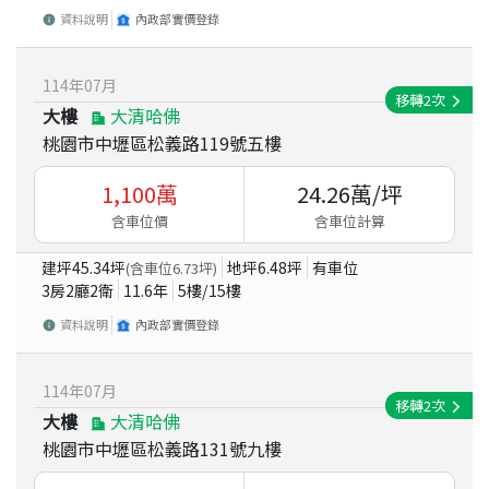
資料說明
內政部實價登錄
114
年
07
月
移轉
2
次
大樓
大清哈佛
桃園市中壢區松義路119號五樓
1,100
萬
24.26
萬/坪
含車位價
含車位計算
建坪
45.34
坪
地坪
6.48
坪
有車位
(含車位
6.73
坪)
3房2廳2衛
11.6
年
5
樓/
15
樓
資料說明
內政部實價登錄
114
年
07
月
移轉
2
次
大樓
大清哈佛
桃園市中壢區松義路131號九樓