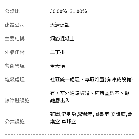
公設比
30.00%~31.00%
建設公司
大清建設
主要結構
鋼筋混凝土
外牆建材
二丁掛
警衛管理
全天候
垃圾處理
社區統一處理，專區堆置(有冷藏設備)
有，室外通路坡道、廁所盥洗室、避
無障礙設施
難層出入
花園,健身房,遊戲室,圖書室,交誼廳,會
公共設施
議室,桌球室