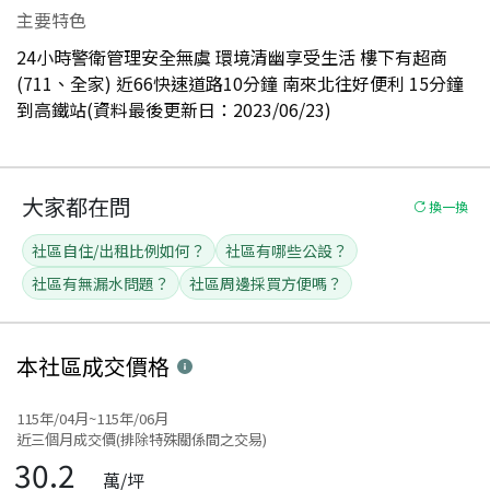
主要特色
24小時警衛管理安全無虞 環境清幽享受生活 樓下有超商
(711、全家) 近66快速道路10分鐘 南來北往好便利 15分鐘
到高鐵站(資料最後更新日：2023/06/23)
大家都在問
換一換
社區自住/出租比例如何？
社區有哪些公設？
社區有無漏水問題？
社區周邊採買方便嗎？
本社區
成交價格
115年/04月~115年/06月
近三個月成交價(排除特殊關係間之交易)
30.2
萬/坪