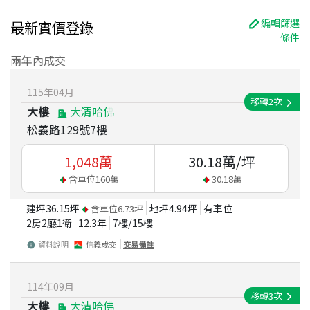
編輯篩選
最新實價登錄
條件
兩年內成交
115
年
04
月
移轉
2
次
大樓
大清哈佛
松義路129號7樓
1,048
萬
30.18
萬/坪
含車位
160
萬
30.18
萬
建坪
36.15
坪
地坪
4.94
坪
有車位
含車位
6.73
坪
2房2廳1衛
12.3
年
7
樓/
15
樓
資料說明
信義成交
交易備註
114
年
09
月
移轉
3
次
大樓
大清哈佛