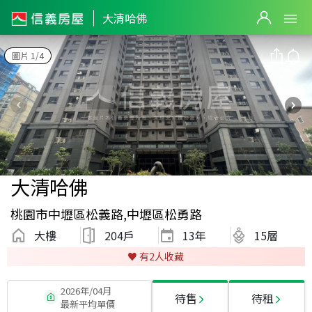
大清哈佛
圖片 1/4
大清哈佛
桃園市中壢區松義路,中壢區松勇路
大樓
204戶
13
年
15層
♥️ 有
2
人收藏
2026年/04月
待售
待租
最新平均單價