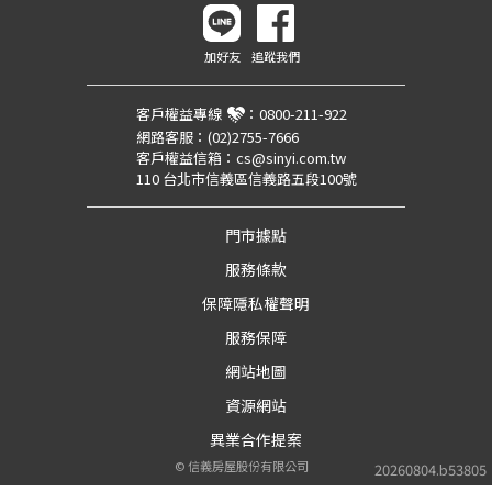
加好友
追蹤我們
客戶權益專線
：
0800-211-922
網路客服：
(02)2755-7666
客戶權益信箱：
cs@sinyi.com.tw
110 台北市信義區信義路五段100號
門市據點
服務條款
保障隱私權聲明
服務保障
網站地圖
資源網站
異業合作提案
©
信義房屋股份有限公司
20260804.b53805