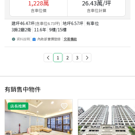
1,228
萬
26.43
萬/坪
含車位價
含車位計算
建坪
46.47
坪
地坪
6.57
坪
有車位
(含車位
6.73
坪)
3房2廳2衛
11.6
年
9
樓/
15
樓
資料說明
內政部實價登錄
交易備註
1
2
3
有銷售中物件
店長推薦