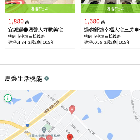
相似
社區
相似
社區
1,880
1,680
萬
萬
宜誠耀●溫馨大坪數美宅
過嶺舒適幸福大宅三房車
桃園市中壢區松義路
桃園市中壢區松義路
建坪
61.34
3房2廳
10.5年
建坪
60.56
3房2廳
10.5年
周邊生活機能