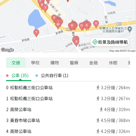
街景及路線導航
交通
學校
購物
醫療
金融
休閒
寵
公車
(
35
)
公共自行車
(
1
)
0
松勤松義三街口公車站
3.2
分鐘 /
264m
1
松勤松義三街口公車站
3.2
分鐘 /
267m
2
高榮公車站
4
分鐘 /
319m
3
黃昏市場公車站
4.5
分鐘 /
368m
4
高榮公車站
4.2
分鐘 /
326m