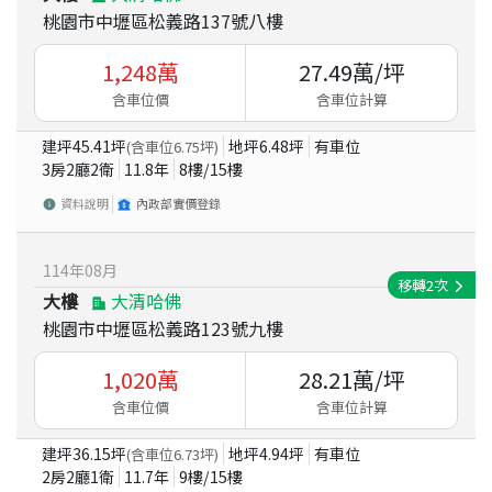
桃園市中壢區松義路137號八樓
1,248
萬
27.49
萬/坪
含車位價
含車位計算
建坪
45.41
坪
地坪
6.48
坪
有車位
(含車位
6.75
坪)
3房2廳2衛
11.8
年
8
樓/
15
樓
資料說明
內政部實價登錄
114
年
08
月
移轉
2
次
大樓
大清哈佛
桃園市中壢區松義路123號九樓
1,020
萬
28.21
萬/坪
含車位價
含車位計算
建坪
36.15
坪
地坪
4.94
坪
有車位
(含車位
6.73
坪)
2房2廳1衛
11.7
年
9
樓/
15
樓