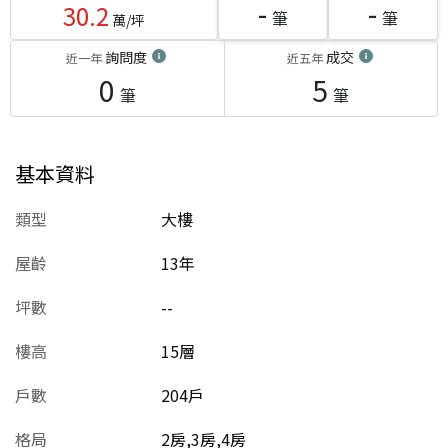
-
-
30.2
筆
筆
萬/坪
詢問度
成交
近一年
近五年
0
5
筆
筆
基本資料
類型
大樓
屋齡
13
年
坪數
--
樓高
15層
戶數
204戶
格局
2房,3房,4房