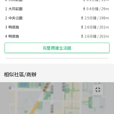
1
大同莊園
0.4
分鐘 /
29m
2
中央公園
2.5
分鐘 /
198m
3
明德路
2.6
分鐘 /
201m
4
明德路
2.6
分鐘 /
202m
完整周邊生活圈
相似社區/商辦