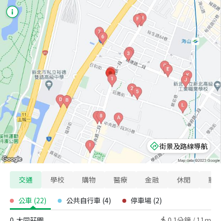
街景及路線導航
交通
學校
購物
醫療
金融
休閒
寵
公車
(
22
)
公共自行車
(
4
)
停車場
(
2
)
0
大同莊園
0.1
分鐘 /
11m