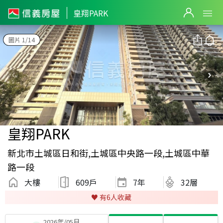
皇翔PARK
圖片 1/14
皇翔PARK
新北市土城區日和街,土城區中央路一段,土城區中華
路一段
大樓
609戶
7
年
32層
♥️ 有
6
人收藏
2026年/05月