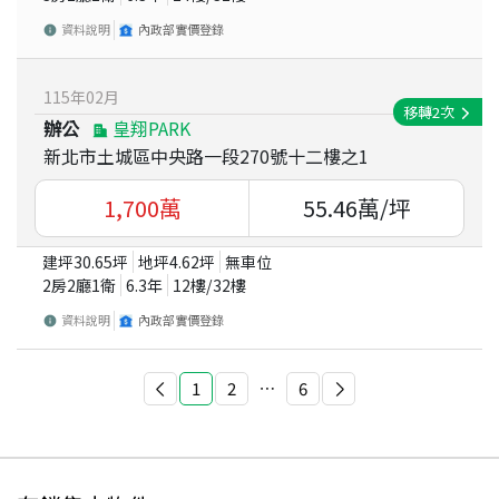
資料說明
內政部實價登錄
115
年
02
月
移轉
2
次
辦公
皇翔PARK
新北市土城區中央路一段270號十二樓之1
1,700
萬
55.46
萬/坪
建坪
30.65
坪
地坪
4.62
坪
無車位
2房2廳1衛
6.3
年
12
樓/
32
樓
資料說明
內政部實價登錄
1
2
⋯
6