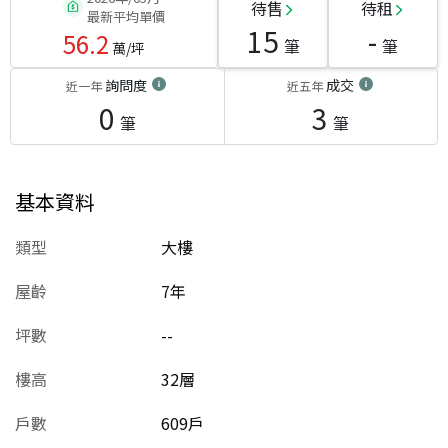
待售
待租
最新平均單價
15
-
56.2
筆
筆
萬/坪
詢問度
成交
近一年
近五年
0
3
筆
筆
基本資料
類型
大樓
屋齡
7
年
坪數
--
樓高
32層
戶數
609戶