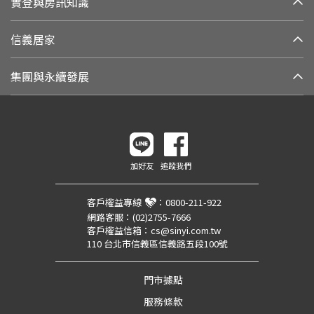
實登與房訊知識
信義居家
集團與永續發展
加好友
追蹤我們
客戶權益專線
：
0800-211-922
網路客服：
(02)2755-7666
客戶權益信箱：
cs@sinyi.com.tw
110 台北市信義區信義路五段100號
門市據點
服務條款