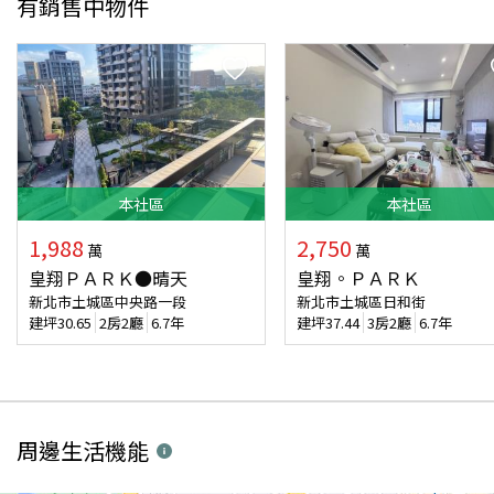
有銷售中物件
本
社區
本
社區
1,988
2,750
萬
萬
皇翔ＰＡＲＫ●晴天
皇翔。ＰＡＲＫ
新北市土城區中央路一段
新北市土城區日和街
建坪
30.65
2房2廳
6.7年
建坪
37.44
3房2廳
6.7年
周邊生活機能