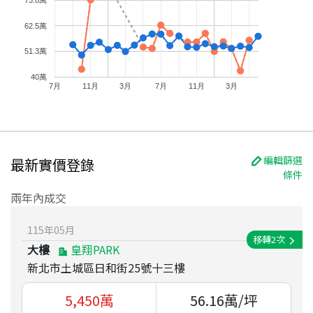
73.8萬
62.5萬
51.3萬
40萬
7月
11月
3月
7月
11月
3月
編輯篩選
最新實價登錄
條件
兩年內成交
115
年
05
月
移轉
2
次
大樓
皇翔PARK
新北市土城區日和街25號十三樓
5,450
萬
56.16
萬/坪