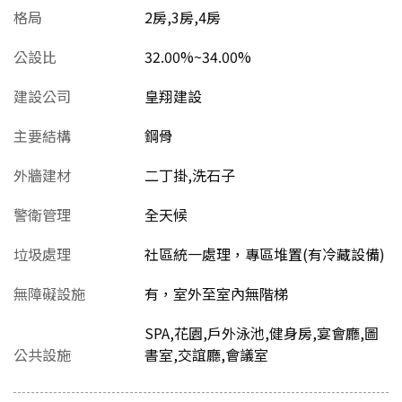
格局
2房,3房,4房
公設比
32.00%~34.00%
建設公司
皇翔建設
主要結構
鋼骨
外牆建材
二丁掛,洗石子
警衛管理
全天候
垃圾處理
社區統一處理，專區堆置(有冷藏設備)
無障礙設施
有，室外至室內無階梯
SPA,花園,戶外泳池,健身房,宴會廳,圖
公共設施
書室,交誼廳,會議室