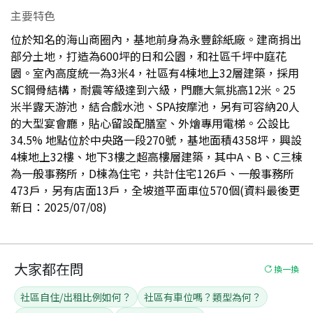
主要特色
位於知名的海山商圈內，基地前身為永豐餘紙廠。建商捐出
部分土地，打造為600坪的日和公園，和社區千坪中庭花
園。室內高度統一為3米4，社區有4棟地上32層建築，採用
SC鋼骨結構，耐震等級達到六級，門廳大氣挑高12米。25
米半露天游池，結合戲水池、SPA按摩池，另有可容納20人
的大型宴會廳，貼心留設配膳室、外燴專用電梯。公設比
34.5% 地點位於中央路一段270號，基地面積4358坪，興設
4棟地上32樓、地下3樓之超高樓層建築，其中A、B、C三棟
為一般事務所，D棟為住宅，共計住宅126戶、一般事務所
473戶，另有店面13戶，全坡道平面車位570個(資料最後更
新日：2025/07/08)
大家都在問
換一換
社區自住/出租比例如何？
社區有車位嗎？類型為何？