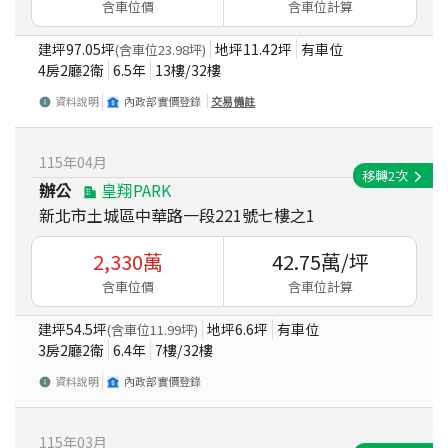
含車位價
含車位計算
建坪
97.05
坪
地坪
11.42
坪
有車位
(含車位
23.98
坪)
4房2廳2衛
6.5
年
13
樓/
32
樓
資料說明
內政部實價登錄
交易備註
115
年
04
月
移轉
2
次
辦公
皇翔PARK
新北市土城區中華路一段221號七樓之1
2,330
萬
42.75
萬/坪
含車位價
含車位計算
建坪
54.5
坪
地坪
6.6
坪
有車位
(含車位
11.99
坪)
3房2廳2衛
6.4
年
7
樓/
32
樓
資料說明
內政部實價登錄
115
年
03
月