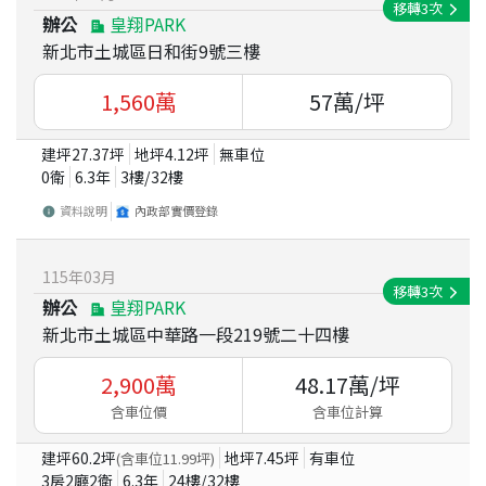
移轉
3
次
辦公
皇翔PARK
新北市土城區日和街9號三樓
1,560
萬
57
萬/坪
建坪
27.37
坪
地坪
4.12
坪
無車位
0衛
6.3
年
3
樓/
32
樓
資料說明
內政部實價登錄
115
年
03
月
移轉
3
次
辦公
皇翔PARK
新北市土城區中華路一段219號二十四樓
2,900
萬
48.17
萬/坪
含車位價
含車位計算
建坪
60.2
坪
地坪
7.45
坪
有車位
(含車位
11.99
坪)
3房2廳2衛
6.3
年
24
樓/
32
樓