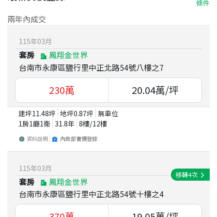
條件
兩年內成交
115
年
03
月
套房
鳳翔金世界
台南市永康區鹽行里中正北路54號八樓之7
230
萬
20.04
萬/坪
建坪
11.48
坪
地坪
0.87
坪
無車位
1房1廳1衛
31.8
年
8
樓/
12
樓
資料說明
內政部實價登錄
115
年
03
月
移轉
4
次
套房
鳳翔金世界
台南市永康區鹽行里中正北路54號十樓之4
370
萬
19.05
萬/坪