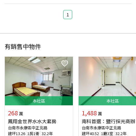
1
有銷售中物件
本
社區
本
社區
268
1,488
萬
萬
鳳翔金世界水水大套房
南科首選：鹽行採光商辦
台南市永康區中正北路
台南市永康區中正北路
建坪
13.26
1房1衛
32.2年
建坪
40.52
1廳3室
32.2年