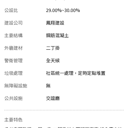
公設比
29.00%~30.00%
建設公司
鳳翔建設
主要結構
鋼筋混凝土
外牆建材
二丁掛
警衛管理
全天候
垃圾處理
社區統一處理，定時定點堆置
無障礙設施
無
公共設施
交誼廳
主要特色