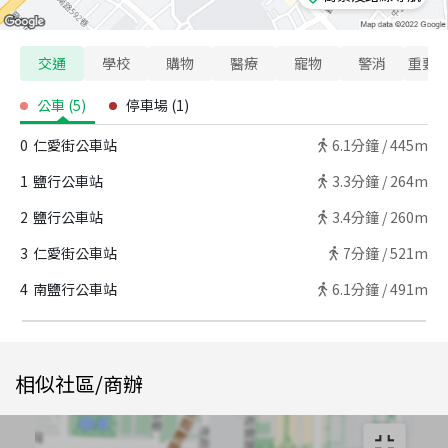
交通
學校
購物
醫療
寵物
警消
重要
公車
(
5
)
停車場
(
1
)
0
仁愛街公車站
6.1
分鐘 /
445m
1
鹽行公車站
3.3
分鐘 /
264m
2
鹽行公車站
3.4
分鐘 /
260m
3
仁愛街公車站
7
分鐘 /
521m
4
南鹽行公車站
6.1
分鐘 /
491m
相似社區/商辦