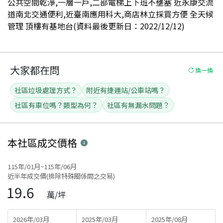
公共空間乾淨,一層一戶,二部電梯上下班不壅塞 近永康交流
道南北交通便利,近臺南應用科大,商店林立採買方便 全天候
管理 頂樓有基地台(資料最後更新日：2022/12/12)
大家都在問
換一換
社區垃圾處理方式？
附近有捷運站/公車站嗎？
社區有車位嗎？類型為何？
社區有無漏水問題？
本社區
成交價格
115年/01月~115年/06月
近半年成交價(排除特殊關係間之交易)
19.6
萬/坪
2026年/03月
2025年/03月
2025年/08月