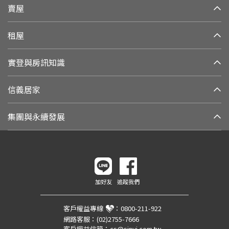
賣屋
租屋
實登與房訊知識
信義居家
集團與永續發展
加好友
追蹤我們
客戶權益專線
：
0800-211-922
網路客服：
(02)2755-7666
客戶權益信箱：
cs@sinyi.com.tw