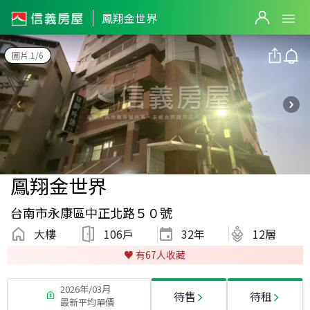
鳳翔金世界
圖片 1/6
鳳翔金世界
台南市永康區中正北路５０號
大樓
106戶
32
年
12層
♥️ 有
67
人收藏
2026年/03月
待售
待租
最新平均單價