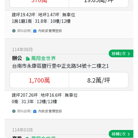
建坪
19.42
坪
地坪
1.47
坪
無車位
1房1廳1衛
31.8
年
10
樓/
12
樓
資料說明
內政部實價登錄
114
年
08
月
移轉
2
次
辦公
鳳翔金世界
台南市永康區鹽行里中正北路54號十二樓之1
1,700
萬
8.2
萬/坪
建坪
207.26
坪
地坪
16.6
坪
無車位
0衛
31.3
年
12
樓/
12
樓
資料說明
內政部實價登錄
114
年
03
月
移轉
2
次