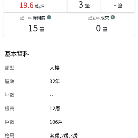
3
-
19.6
筆
筆
萬/坪
詢問度
成交
近一年
近五年
15
0
筆
筆
基本資料
類型
大樓
屋齡
32
年
坪數
--
樓高
12層
戶數
106戶
格局
套房,2房,3房