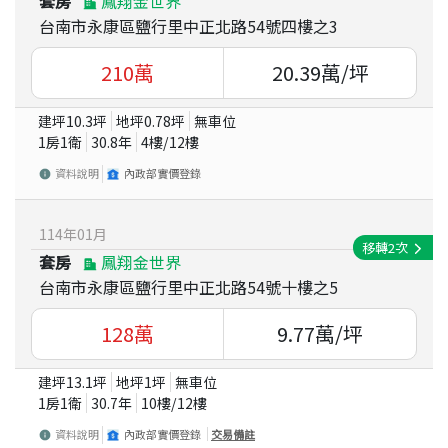
套房
鳳翔金世界
台南市永康區鹽行里中正北路54號四樓之3
210
萬
20.39
萬/坪
建坪
10.3
坪
地坪
0.78
坪
無車位
1房1衛
30.8
年
4
樓/
12
樓
資料說明
內政部實價登錄
114
年
01
月
移轉
2
次
套房
鳳翔金世界
台南市永康區鹽行里中正北路54號十樓之5
128
萬
9.77
萬/坪
建坪
13.1
坪
地坪
1
坪
無車位
1房1衛
30.7
年
10
樓/
12
樓
資料說明
內政部實價登錄
交易備註