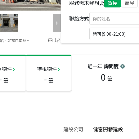
服務需求
我想要
買屋
賣屋
聯絡方式
皆可(9:00-21:00)
1
/
4
紹，非物件本身。
近一年
詢問度
售物件
待租物件
0
-
-
筆
筆
筆
建設公司
健富開發建設