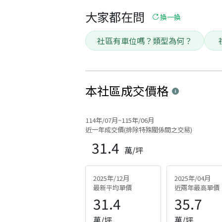
大家都在問
換一換
社區有車位嗎？類型為何？
本社區
成交價格
114年/07月~115年/06月
近一年成交價(排除特殊關係間之交易)
31.4
萬/坪
2025年/12月
2025年/04月
最新平均單價
近兩年最高單價
31.4
35.7
萬/坪
萬/坪