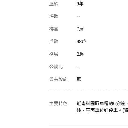
屋齡
9
年
坪數
--
樓高
7層
戶數
48戶
格局
2房
公設比
--
公共設施
無
主要特色
近南科園區車程約6分鐘
純，平面車位好停車。(資料最