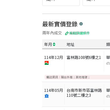
最新實價登錄
兩年內成交
編輯篩選條件
年月
地址
類
114
年
12
月
富林路108號6樓之1
備註資訊：
陽台外推；其他增建；
114
年
05
月
台南市新市區富林路
110號二樓之3