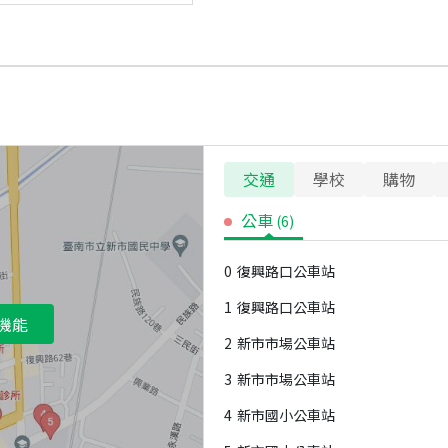
交通
學校
購物
公車
(
6
)
0
復興路口公車站
1
復興路口公車站
機能
2
新市市場公車站
3
新市市場公車站
4
新市國小公車站