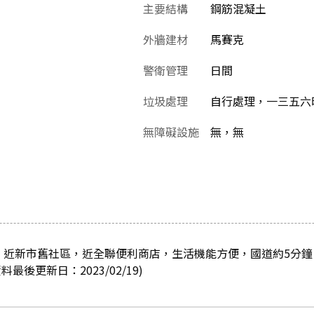
主要結構
鋼筋混凝土
外牆建材
馬賽克
警衛管理
日間
垃圾處理
自行處理，一三五六
無障礙設施
無，無
，近新市舊社區，近全聯便利商店，生活機能方便，國道約5分
後更新日：2023/02/19)