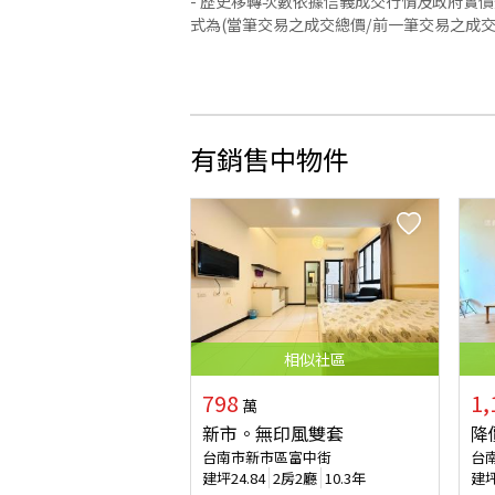
- 歷史移轉次數依據信義成交行情及政府實
式為(當筆交易之成交總價/前一筆交易之成
有銷售中物件
相似
社區
798
1,
萬
新市。無印風雙套
降
台南市新市區富中街
台
建坪
24.84
2房2廳
10.3年
建