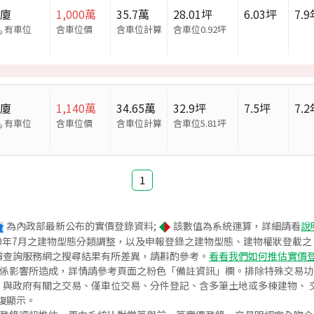
華廈
1,000
萬
35.7
萬
28.01
坪
6.03
坪
7.9
有車位
含車位價
含車位計算
含車位
0.92
坪
華廈
1,140
萬
34.65
萬
32.9
坪
7.5
坪
7.2
有車位
含車位價
含車位計算
含車位
5.81
坪
1
為內政部最新公布的實價登錄資料;
該數值為系統運算，詳細請看
說
020年7月之建物型態分類調整，以及申報登錄之建物型態、建物權狀登載
價查詢服務網之搜尋結果有所差異，請斟酌參考。
看看我們如何推估實價
關係影響所造成，詳情請參考頁面之粉色「備註資訊」欄。排除特殊交易
與政府有關之交易、僅車位交易、分件登記、含多筆土地或多棟建物、 交
復顯示。