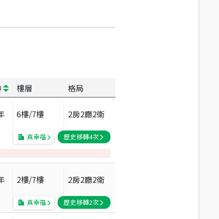
齡
樓層
格局
年
6
樓/
7
樓
2房2廳2衛
真幸福
歷史移轉
4
次
年
2
樓/
7
樓
2房2廳2衛
真幸福
歷史移轉
2
次