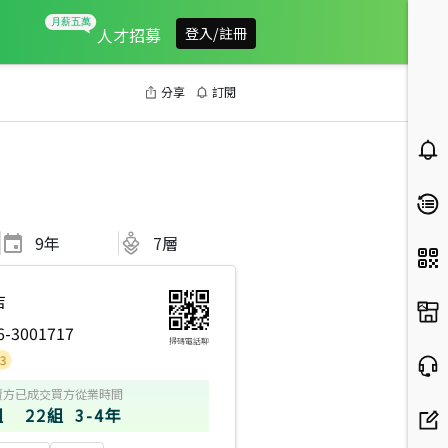
人才招募
登入/註冊
分享
訂閱
9
年
7層
店
6-3001717
掃碼電話聊
賣方
已成交買方
從業時間
組
22組
3-4年