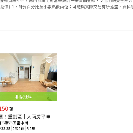
價登錄資訊推估，再由系統比對當筆與前一筆實價登錄，交易明細完全吻
交總價)-1，計算百分比至小數點後兩位；可能與實際交易有所落差，資料
相似
社區
150
萬
價！重劃區｜大兩房平車
南市新市區富中街
坪
33.35
2房2廳
6.2年