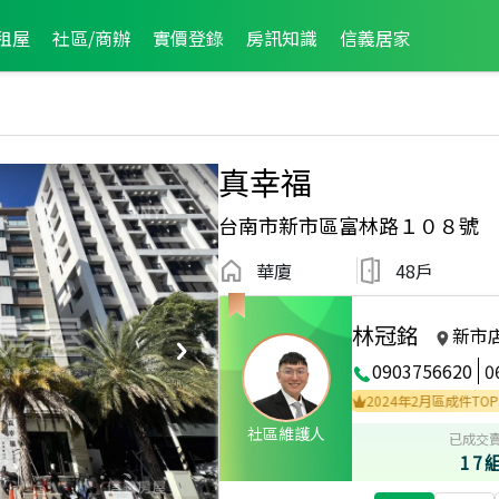
租屋
社區/商辦
實價登錄
房訊知識
信義居家
真幸福
台南市新市區富林路１０８號
華廈
48戶
林冠銘
新市
0903756620
0
26年2月區成件TOP2
2025年12月區成件TOP2
2024年2月區成件TOP3
社區維護人
已成交
17