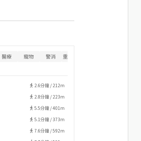
醫療
寵物
警消
重要設施
2.6
分鐘 /
212m
2.8
分鐘 /
223m
5.5
分鐘 /
401m
5.1
分鐘 /
373m
7.6
分鐘 /
592m