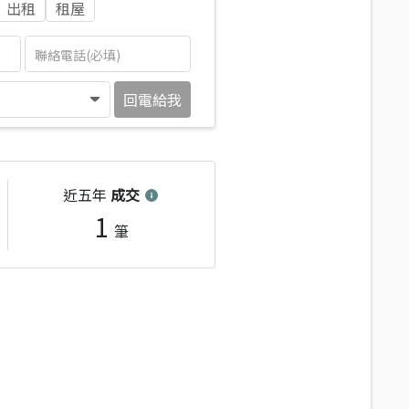
出租
租屋
回電給我
近五年
成交
1
筆