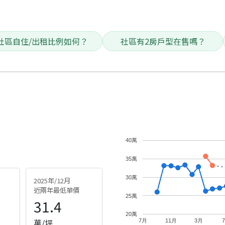
社區自住/出租比例如何？
社區有2房戶型在售嗎？
40萬
35萬
30萬
2025年/12月
近兩年最低單價
25萬
31.4
20萬
萬/坪
7月
11月
3月