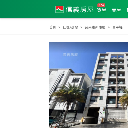
買屋
賣屋
首頁
社區/商辦
台南市新市區
真幸福
2025年10月區業績TOP1
2026年7月區成件TOP2
20