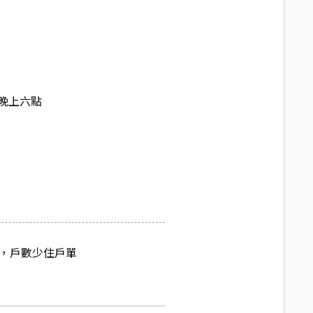
晚上六點
鐘，戶數少住戶單