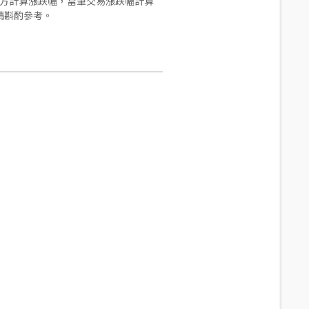
合方計算漲跌幅，當筆交易漲跌幅計算
請斟酌參考。