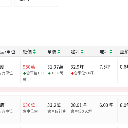
型/車位
總價
單價
建坪
地坪
屋
華廈
950
萬
31.37
萬
32.9
坪
7.5
坪
8.6
有車位
含車位
100
31.37
萬
含車位
5.8
坪
萬
華廈
930
萬
33.2
萬
28.01
坪
6.03
坪
8.0
有車位
含車位價
含車位計算
含車位
0.92
坪