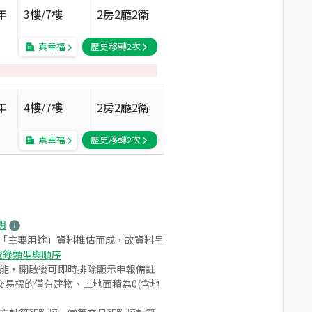
年
3
樓/
7
樓
2房2廳2衛
真幸福
歷史移轉
2
次
年
4
樓/
7
樓
2房2廳2衛
真幸福
歷史移轉
2
次
明
之「主要用途」資料推估而成，故資料呈
登錄類型與順序
功能，開啟後可即時排除顯示申報備註
易標的僅有建物、土地面積為0(含地