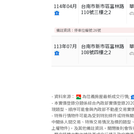
114
年
04
月
台南市新市區富林路
110號三樓之2
備註資訊：
停車位編號:26號
113
年
07
月
台南市新市區富林路
108號四樓之2
- 資料來源：
為信義房屋最新成交行情;
- 本實價登錄分類係綜合內政部實價登錄2
現類型、順序可能會與內政部不動產交易實
- 特殊行情物件可能為受到特別條件或特殊
中關係人間交易、特殊交易情況及標的類型、
上權物件)，及其他備註資訊，關閉後則會恢