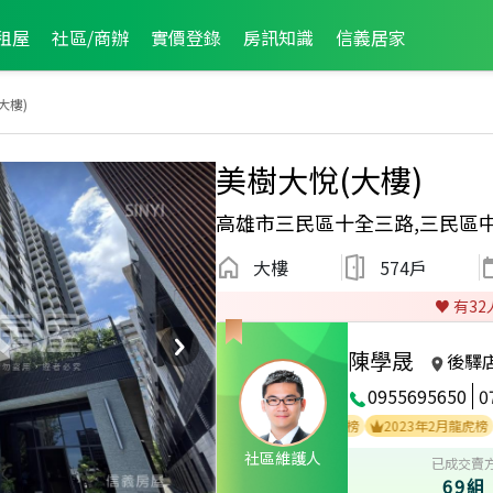
租屋
社區/商辦
實價登錄
房訊知識
信義居家
大樓)
美樹大悅(大樓)
高雄市三民區十全三路,三民區
大樓
574戶
♥️ 有
32
陳學晟
後驛
0955695650
0
2025年2月業績破百萬經紀人員
2025年2月龍虎榜
2023年2月龍虎榜
社區維護人
已成交賣
69組