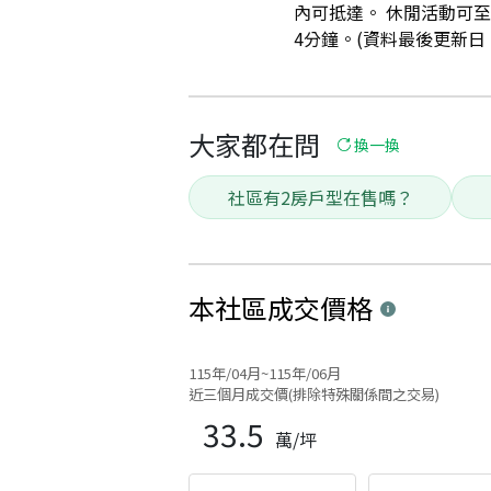
內可抵達。 休閒活動可至
4分鐘。(資料最後更新日：20
大家都在問
換一換
社區有2房戶型在售嗎？
本社區
成交價格
115年/04月~115年/06月
近三個月成交價(排除特殊關係間之交易)
33.5
萬/坪