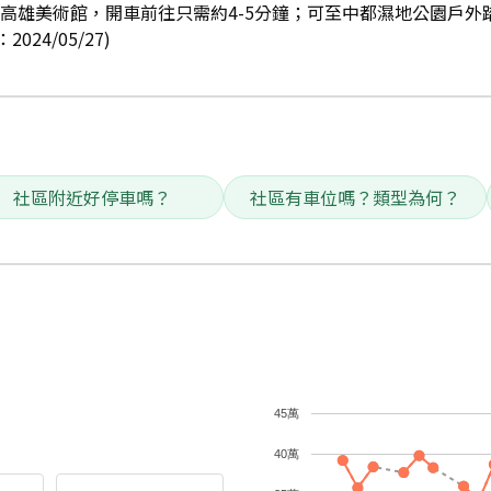
高雄美術館，開車前往只需約4-5分鐘；可至中都濕地公園戶外
24/05/27)
社區附近好停車嗎？
社區有車位嗎？類型為何？
45萬
40萬