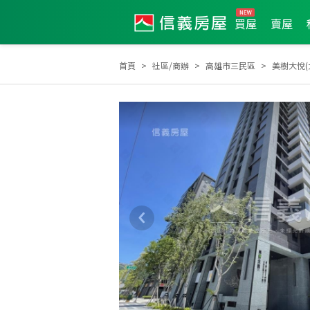
買屋
賣屋
首頁
社區/商辦
高雄市三民區
美樹大悅(
2025年2月區業績TOP1
2025年2月區成件TOP2