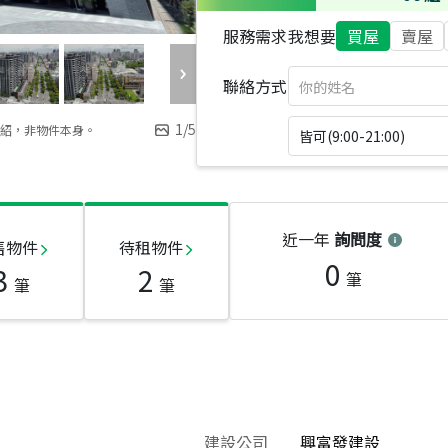
服務需求
我想要
買屋
賣屋
聯絡方式
1
/
5
紹，非物件本身。
皆可(9:00-21:00)
近一年
詢問度
售物件
待租物件
0
3
2
筆
筆
筆
建設公司
興富發建設