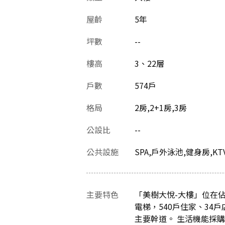
屋齡
5
年
坪數
--
樓高
3、22層
戶數
574戶
格局
2房,2+1房,3房
公設比
--
公共設施
SPA,戶外泳池,健身房,K
主要特色
「美樹大悅-大樓」位在佔
電梯，540戶住家、3
主要幹道。 生活機能採