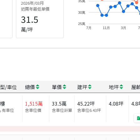
35萬
2026年/03月
近兩年最低單價
30萬
31.5
25萬
萬/坪
7月
11月
3月
型/車位
總價
單價
建坪
地坪
屋
大樓
1,515
萬
33.5
萬
45.22
坪
4.08
坪
4.8
有車位
含車位價
含車位計算
含車位
6.43
坪