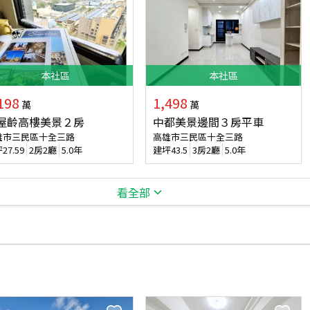
本
社區
本
社區
198
1,498
萬
萬
屋齡高樓美景２房
中都美景邊間３房平車
雄市三民區十全三路
高雄市三民區十全三路
坪
27.59
2房2廳
5.0年
建坪
43.5
3房2廳
5.0年
看全部