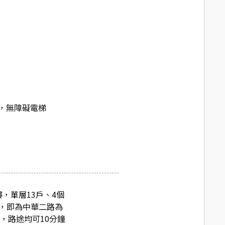
，無障礙電梯
，單層13戶、4個
旁，即為中華二路為
，路途均可10分鐘