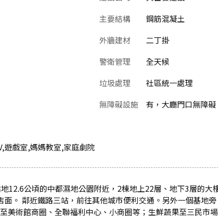
主要結構
鋼筋混凝土
外牆建材
二丁掛
警衛管理
全天候
垃圾處理
社區統一處理
無障礙設施
有，大廳門口無障礙
TV,遊戲室,媽媽教室,家庭劇院
地12.6公頃的中都濕地公園附近，2棟地上22層、地下3層的大樓
4戶店面。 鄰近鐵路三站，前往其他城市便利交通。另外一個基地
購至美術館商圈、全聯福利中心、小商圈等；生鮮蔬果至三民市場