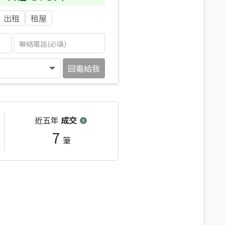
出租
租屋
回電給我
近五年
成交
7
筆