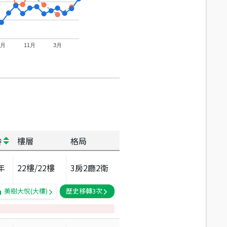
7月
11月
3月
齡
樓層
格局
年
22
樓/
22
樓
3房2廳2衛
美樹大悅(大樓)
歷史移轉
3
次