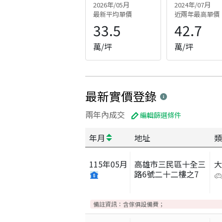
2026年/05月
2024年/07月
最新平均單價
近兩年最高單價
33.5
42.7
萬/坪
萬/坪
最新實價登錄
兩年內成交
編輯篩選條件
年月
地址
類
115
年
05
月
高雄市三民區十全三
路6號二十二樓之7
備註資訊：
含傢俱設備費；