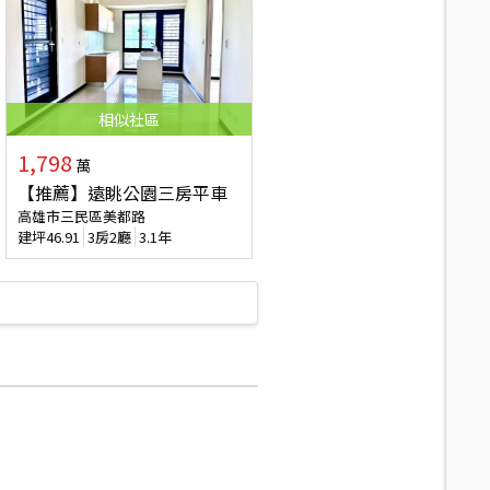
相似
社區
1,798
萬
【推薦】遠眺公園三房平車
高雄市三民區美都路
建坪
46.91
3房2廳
3.1年