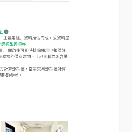
明
之「主要用途」資料推估而成，故資料呈
登錄類型與順序
功能，開啟後可即時排除顯示申報備註
易標的僅有建物、土地面積為0(含地
合方計算漲跌幅，當筆交易漲跌幅計算
請斟酌參考。