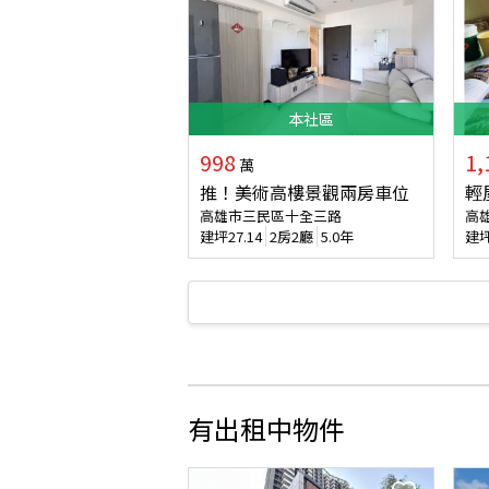
本
社區
998
1,
萬
推！美術高樓景觀兩房車位
輕
高雄市三民區十全三路
高
建坪
27.14
2房2廳
5.0年
建
有出租中物件