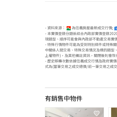
- 資料來源：
為信義房屋最新成交行情;
- 本實價登錄分類係綜合內政部實價登錄2
現類型、順序可能會與內政部不動產交易實
- 特殊行情物件可能為受到特別條件或特殊
中關係人間交易、特殊交易情況及標的類型、
上權物件)，及其他備註資訊，關閉後則會恢
- 歷史移轉次數依據信義成交行情及政府實
式為(當筆交易之成交總價/前一筆交易之成
有銷售中物件