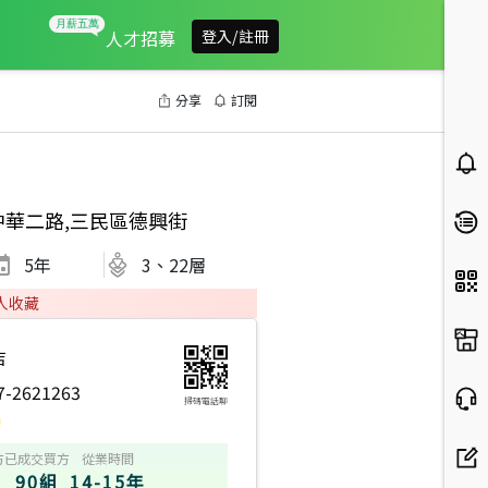
人才招募
登入/註冊
分享
訂閱
中華二路,三民區德興街
5
年
3、22層
人收藏
店
7-2621263
掃碼電話聊
方
已成交買方
從業時間
90組
14-15年