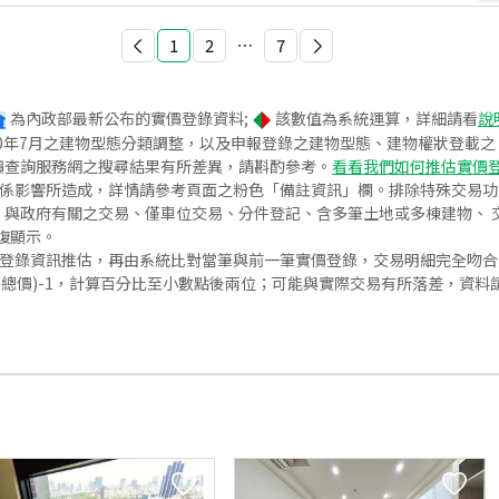
1
2
⋯
7
為內政部最新公布的實價登錄資料;
該數值為系統運算，詳細請看
說
020年7月之建物型態分類調整，以及申報登錄之建物型態、建物權狀登載
價查詢服務網之搜尋結果有所差異，請斟酌參考。
看看我們如何推估實價
關係影響所造成，詳情請參考頁面之粉色「備註資訊」欄。排除特殊交易
與政府有關之交易、僅車位交易、分件登記、含多筆土地或多棟建物、 交
復顯示。
價登錄資訊推估，再由系統比對當筆與前一筆實價登錄，交易明細完全吻
交總價)-1，計算百分比至小數點後兩位；可能與實際交易有所落差，資料