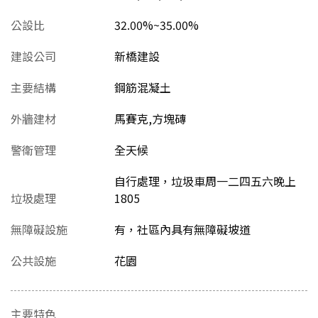
公設比
32.00%~35.00%
建設公司
新橋建設
主要結構
鋼筋混凝土
外牆建材
馬賽克,方塊磚
警衛管理
全天候
自行處理，垃圾車周一二四五六晚上
垃圾處理
1805
無障礙設施
有，社區內具有無障礙坡道
公共設施
花園
主要特色