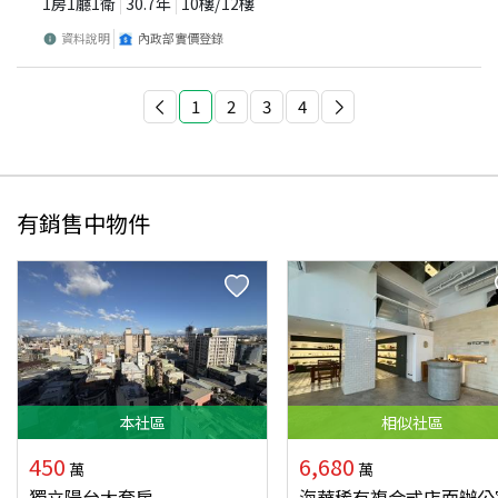
1房1廳1衛
30.7
年
10
樓/
12
樓
資料說明
內政部實價登錄
1
2
3
4
有銷售中物件
本
社區
相似
社區
450
6,680
萬
萬
獨立陽台大套房
海華稀有複合式店面辦公