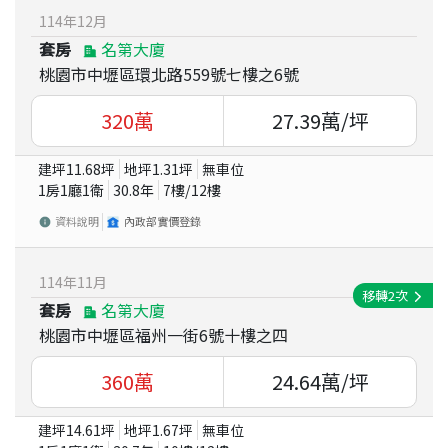
114
年
12
月
套房
名第大廈
桃園市中壢區環北路559號七樓之6號
320
萬
27.39
萬/坪
建坪
11.68
坪
地坪
1.31
坪
無車位
1房1廳1衛
30.8
年
7
樓/
12
樓
資料說明
內政部實價登錄
114
年
11
月
移轉
2
次
套房
名第大廈
桃園市中壢區福州一街6號十樓之四
360
萬
24.64
萬/坪
建坪
14.61
坪
地坪
1.67
坪
無車位