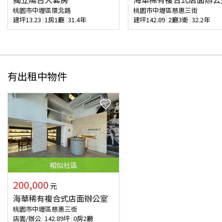
桃園市中壢區環北路
桃園市中壢區慈惠三街
建坪
13.23
1房1廳
31.4年
建坪
142.89
2廳3衛
32.2年
有出租中物件
相似
社區
200,000
元
海華稀有複合式店面辦公室
桃園市中壢區慈惠三街
店面/辦公
142.89
坪
0房2廳