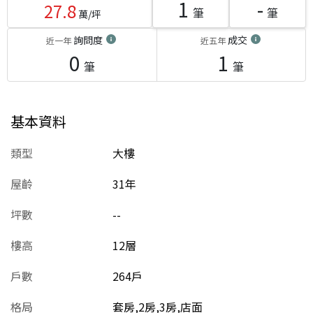
1
-
27.8
筆
筆
萬/坪
詢問度
成交
近一年
近五年
0
1
筆
筆
基本資料
類型
大樓
屋齡
31
年
坪數
--
樓高
12層
戶數
264戶
格局
套房,2房,3房,店面