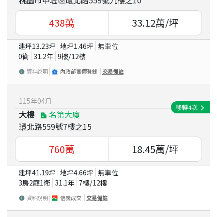
438
萬
33.12
萬/坪
建坪
13.23
坪
地坪
1.46
坪
無車位
0衛
31.2
年
9
樓/
12
樓
資料說明
內政部實價登錄
交易備註
115
年
04
月
移轉
4
次
大樓
名第大廈
環北路559號7樓之15
760
萬
18.45
萬/坪
建坪
41.19
坪
地坪
4.66
坪
無車位
3房2廳1衛
31.1
年
7
樓/
12
樓
資料說明
信義成交
交易備註