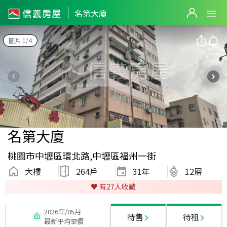
名第大廈
圖片 1/4
名第大廈
桃園市中壢區環北路,中壢區福州一街
大樓
264戶
31
年
12層
♥️ 有
27
人收藏
2026年/05月
待售
待租
最新平均單價