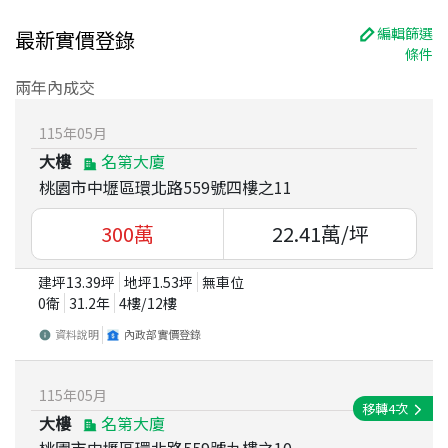
編輯篩選
最新實價登錄
條件
兩年內成交
115
年
05
月
大樓
名第大廈
桃園市中壢區環北路559號四樓之11
300
萬
22.41
萬/坪
建坪
13.39
坪
地坪
1.53
坪
無車位
0衛
31.2
年
4
樓/
12
樓
資料說明
內政部實價登錄
115
年
05
月
移轉
4
次
大樓
名第大廈
桃園市中壢區環北路559號九樓之10