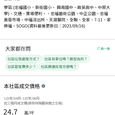
學區:(忠福國小、新街國小、 興南國中、啟英高中、中原大
學)、交通、賣場便利，、忠福藝術公園、中正公園、忠福
黃昏市場、中福派出所、天晟醫院、全聯、全家、7-11、家
樂福、SOGO(資料最後更新日：2023/09/16)
大家都在問
換一換
社區垃圾處理方式？
社區有車位嗎？類型為何？
社區管理費多少？
社區周邊採買方便嗎？
本社區
成交價格
115年/04月~115年/06月
近三個月成交價(排除特殊關係間之交易)
24.7
萬/坪