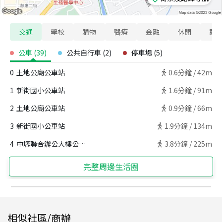
交通
學校
購物
醫療
金融
休閒
寵
公車
(
39
)
公共自行車
(
2
)
停車場
(
5
)
0
土地公廟公車站
0.6
分鐘 /
42m
1
新街國小公車站
1.6
分鐘 /
91m
2
土地公廟公車站
0.9
分鐘 /
66m
3
新街國小公車站
1.9
分鐘 /
134m
4
中壢聯合辦公大樓公車站
3.8
分鐘 /
225m
完整周邊生活圈
相似社區/商辦