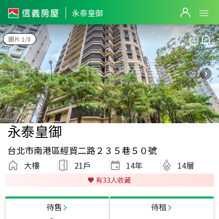
永泰皇御
圖片 1/8
永泰皇御
台北市南港區經貿二路２３５巷５０號
大樓
21戶
14
年
14層
♥️ 有
33
人收藏
待售
待租