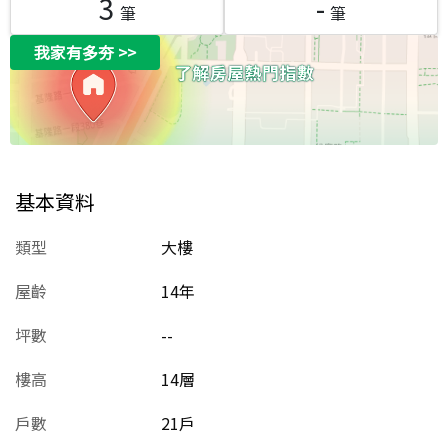
3
-
筆
筆
我家有多夯
>>
基本資料
類型
大樓
屋齡
14
年
坪數
--
樓高
14層
戶數
21戶