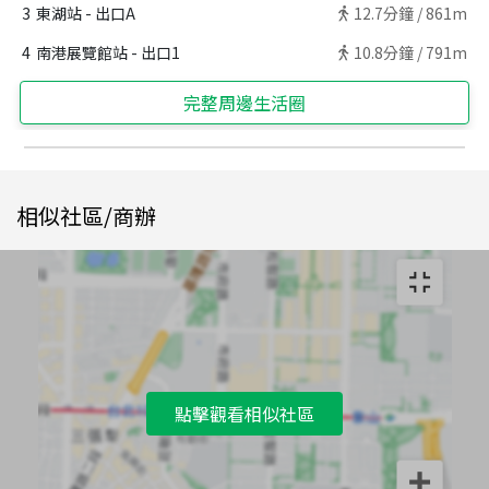
3
東湖站 - 出口A
12.7
分鐘 /
861m
4
南港展覽館站 - 出口1
10.8
分鐘 /
791m
完整周邊生活圈
相似社區/商辦
點擊觀看相似社區