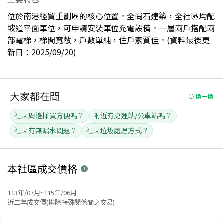
位於南港經貿重劃區的核心位置。全崗石建築，全社區均配
坡道平面車位，可申請安裝車位充電設備。一層兩戶搭配兩
部電梯，梯間寬敞，戶數單純，住戶素質佳。(資料最後更
新日：2025/09/20)
大家都在問
換一換
社區周邊採買方便嗎？
附近有捷運站/公車站嗎？
社區有無漏水問題？
社區垃圾處理方式？
本社區
成交價格
113年/07月~115年/06月
近二年成交價(排除特殊關係間之交易)