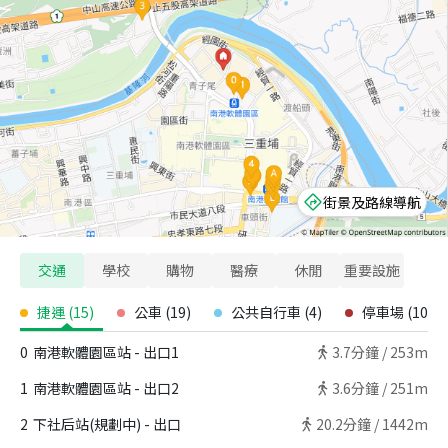
街景及路線導航
交通
學校
購物
醫療
休閒
重要設施
捷運
(
15
)
公車
(
19
)
公共自行車
(
4
)
停車場
(
10
)
0
南港軟體園區站 - 出口1
3.7
分鐘 /
253m
1
南港軟體園區站 - 出口2
3.6
分鐘 /
251m
2
下社后站(規劃中) - 出口
20.2
分鐘 /
1442m