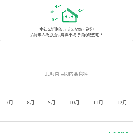
本社區
近期沒有成交紀錄，歡迎
洽詢專人為您提供專業市場行情的服務吧！
此時間區間內無資料
7
月
8
月
9
月
10
月
11
月
12
月