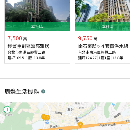
本
社區
本
社區
7,500
9,750
萬
萬
經貿重劃區漂亮雅居
崗石豪邸✨４套衛浴水線
台北市南港區經貿二路
台北市南港區經貿二路
建坪
109.5
1廳
13.8年
建坪
124.27
1廳1室
13.8年
周邊生活機能