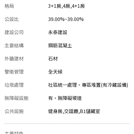
格局
3+1房,4房,4+1房
公設比
39.00%~39.00%
建設公司
永泰建設
主要結構
鋼筋混凝土
外牆建材
石材
警衛管理
全天候
垃圾處理
社區統一處理，專區堆置(有冷藏設備)
無障礙設施
有，無障礙坡道
公共設施
健身房,交誼廳,B1儲藏室
主要特色