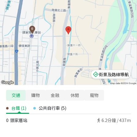
街景及路線導航
交通
購物
金融
休閒
寵物
台鐵
(
1
)
公共自行車
(
5
)
0
頭家厝站
6.2
分鐘 /
437m