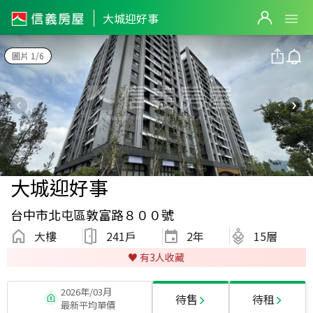
大城迎好事
圖片 1/6
大城迎好事
台中市北屯區敦富路８００號
大樓
241戶
2
年
15層
♥️ 有
3
人收藏
2026年/03月
待售
待租
最新平均單價