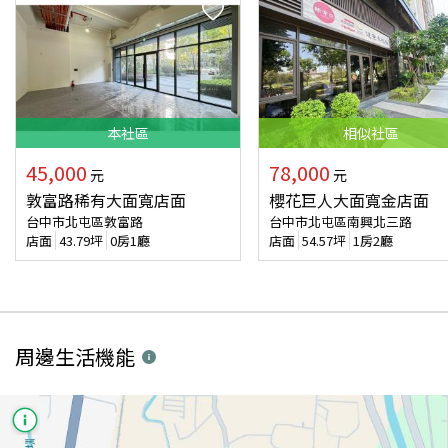
本
社區
相似
社區
45,000
78,000
元
元
敦富路稀有大面寬店面
櫻花巨人大面寬金店面
台中市北屯區敦富路
台中市北屯區南興北三路
店面
43.79
坪
0房1廳
店面
54.57
坪
1房2廳
周邊生活機能