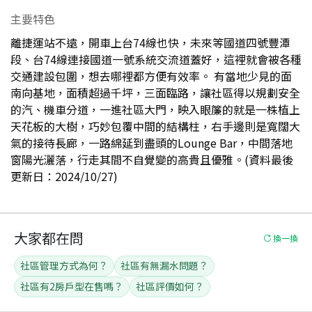
主要特色
離捷運站不遠，開車上台74線也快，未來等國道四號豐潭
段、台74線連接國道一號系統交流道蓋好，這裡就會被各種
交通建設包圍，想去哪裡都方便有效率。 有當地少見的面
南向基地，面積超過千坪，三面臨路，讓社區得以規劃安全
的汽、機車分道，一進社區大門，映入眼簾的就是一株植上
天花板的大樹，巧妙包覆中間的結構柱，右手邊則是寬闊大
氣的接待長廊，一路綿延到盡頭的Lounge Bar，中間落地
窗陽光灑落，行走其間不自覺變的高貴且優雅。(資料最後
更新日：2024/10/27)
大家都在問
換一換
社區管理方式為何？
社區有無漏水問題？
社區有2房戶型在售嗎？
社區評價如何？