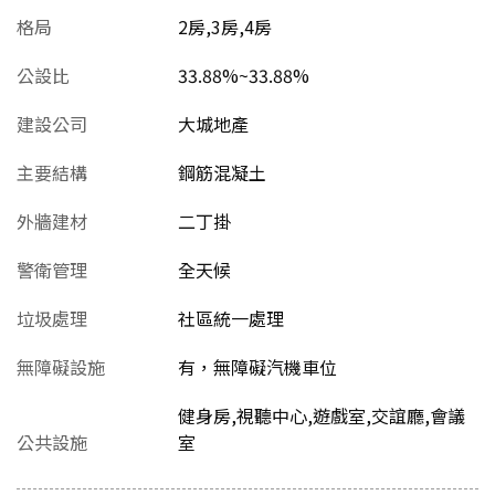
格局
2房,3房,4房
公設比
33.88%~33.88%
建設公司
大城地產
主要結構
鋼筋混凝土
外牆建材
二丁掛
警衛管理
全天候
垃圾處理
社區統一處理
無障礙設施
有，無障礙汽機車位
健身房,視聽中心,遊戲室,交誼廳,會議
公共設施
室