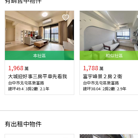
有銷售中物件
本
社區
相似
社區
1,968
1,788
萬
萬
大城迎好事三房平車先看我
富宇峰景２房２衛
台中市北屯區敦富路
台中市北屯區敦富路
建坪
49.4
3房2廳
2.1年
建坪
38.04
2房2廳
2.9年
有出租中物件