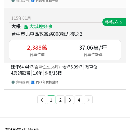
資料說明
內政部實價登錄
115
年
01
月
移轉
2
次
大樓
大城迎好事
台中市北屯區敦富路808號九樓之2
2,388
萬
37.06
萬/坪
含車位價
含車位計算
建坪
64.44
坪
地坪
6.99
坪
有車位
(含車位
21.56
坪)
4房2廳2衛
1.6
年
9
樓/
15
樓
資料說明
內政部實價登錄
1
2
3
4