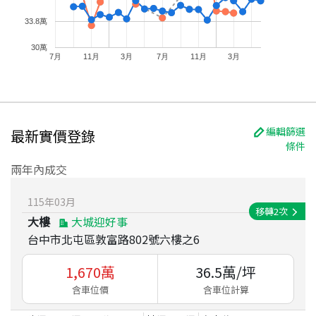
33.8萬
30萬
7月
11月
3月
7月
11月
3月
編輯篩選
最新實價登錄
條件
兩年內成交
115
年
03
月
移轉
2
次
大樓
大城迎好事
台中市北屯區敦富路802號六樓之6
1,670
萬
36.5
萬/坪
含車位價
含車位計算