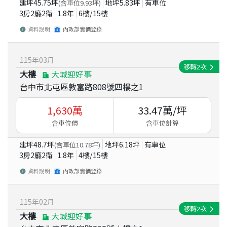
建坪
45.75
坪
地坪
5.83
坪
有車位
(含車位
9.93
坪)
3房2廳2衛
1.8
年
6
樓/
15
樓
資料說明
內政部實價登錄
115
年
03
月
移轉
2
次
大樓
大城迎好事
台中市北屯區敦富路808號四樓之1
1,630
萬
33.47
萬/坪
含車位價
含車位計算
建坪
48.7
坪
地坪
6.18
坪
有車位
(含車位
10.78
坪)
3房2廳2衛
1.8
年
4
樓/
15
樓
資料說明
內政部實價登錄
115
年
02
月
移轉
2
次
大樓
大城迎好事