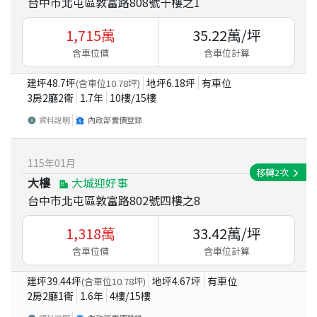
台中市北屯區敦富路808號十樓之1
1,715
萬
35.22
萬/坪
含車位價
含車位計算
建坪
48.7
坪
地坪
6.18
坪
有車位
(含車位
10.78
坪)
3房2廳2衛
1.7
年
10
樓/
15
樓
資料說明
內政部實價登錄
115
年
01
月
移轉
2
次
大樓
大城迎好事
台中市北屯區敦富路802號四樓之8
1,318
萬
33.42
萬/坪
含車位價
含車位計算
建坪
39.44
坪
地坪
4.67
坪
有車位
(含車位
10.78
坪)
2房2廳1衛
1.6
年
4
樓/
15
樓