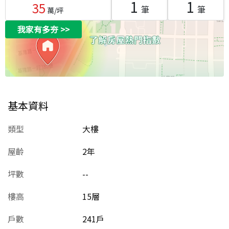
1
1
35
筆
筆
萬/坪
我家有多夯
>>
基本資料
類型
大樓
屋齡
2
年
坪數
--
樓高
15層
戶數
241戶