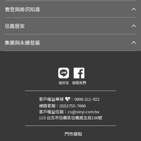
實登與房訊知識
信義居家
集團與永續發展
加好友
追蹤我們
客戶權益專線
：
0800-211-922
網路客服：
(02)2755-7666
客戶權益信箱：
cs@sinyi.com.tw
110 台北市信義區信義路五段100號
門市據點