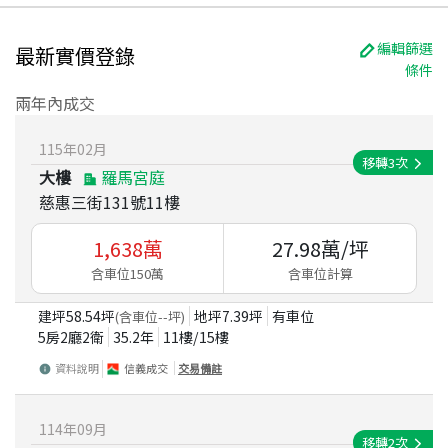
編輯篩選
最新實價登錄
條件
兩年內成交
115
年
02
月
移轉
3
次
大樓
羅馬宮庭
慈惠三街131號11樓
1,638
萬
27.98
萬/坪
含車位150萬
含車位計算
建坪
58.54
坪
地坪
7.39
坪
有車位
(含車位
--
坪)
5房2廳2衛
35.2
年
11
樓/
15
樓
資料說明
信義成交
交易備註
114
年
09
月
移轉
2
次