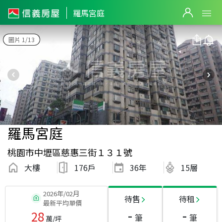
羅馬宮庭
圖片 1/13
羅馬宮庭
桃園市中壢區慈惠三街１３１號
大樓
176戶
36
年
15層
2026年/02月
待售
待租
最新平均單價
-
-
28
筆
筆
萬/坪