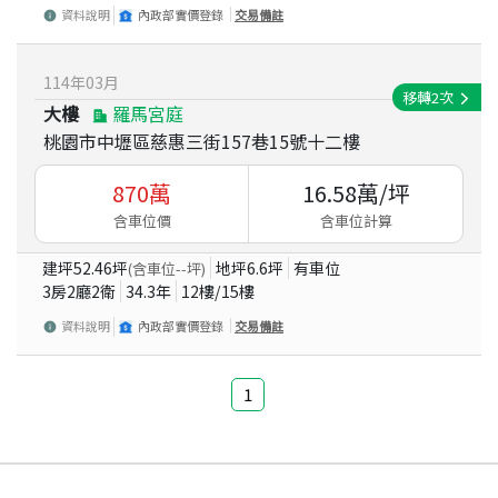
資料說明
內政部實價登錄
交易備註
114
年
03
月
移轉
2
次
大樓
羅馬宮庭
桃園市中壢區慈惠三街157巷15號十二樓
870
萬
16.58
萬/坪
含車位價
含車位計算
建坪
52.46
坪
地坪
6.6
坪
有車位
(含車位
--
坪)
3房2廳2衛
34.3
年
12
樓/
15
樓
資料說明
內政部實價登錄
交易備註
1