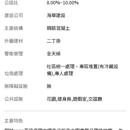
公設比
8.00%~10.00%
建設公司
海華建設
主要結構
鋼筋混凝土
外牆建材
二丁掛
警衛管理
全天候
社區統一處理，專區堆置(有冷藏設
垃圾處理
備),專人處理
無障礙設施
無
公共設施
花園,健身房,遊戲室,交誼廳
主要特色