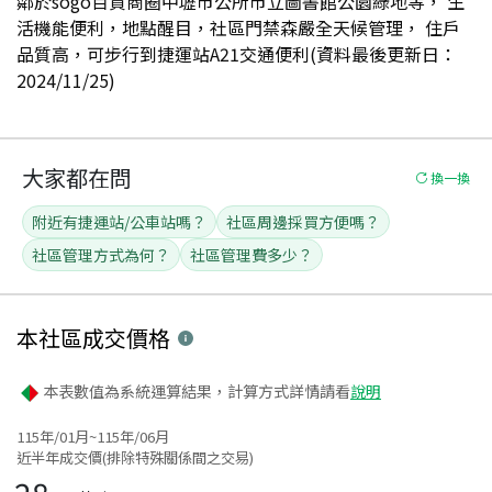
鄰於sogo百貨商圈中壢市公所市立圖書館公園綠地等， 生
活機能便利，地點醒目，社區門禁森嚴全天候管理， 住戶
品質高，可步行到捷運站A21交通便利(資料最後更新日：
2024/11/25)
大家都在問
換一換
附近有捷運站/公車站嗎？
社區周邊採買方便嗎？
社區管理方式為何？
社區管理費多少？
本社區
成交價格
本表數值為系統運算結果，計算方式詳情請看
說明
115年/01月~115年/06月
近半年成交價(排除特殊關係間之交易)