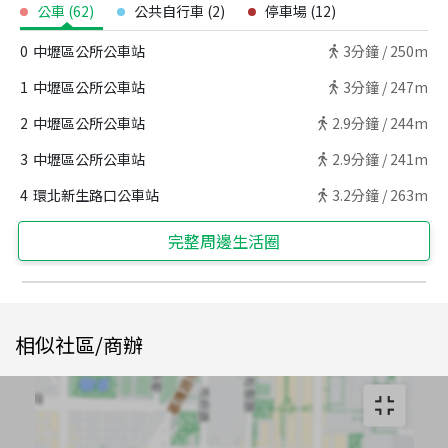
公車
(
62
)
公共自行車
(
2
)
停車場
(
12
)
0
中壢區公所公車站
3
分鐘 /
250m
1
中壢區公所公車站
3
分鐘 /
247m
2
中壢區公所公車站
2.9
分鐘 /
244m
3
中壢區公所公車站
2.9
分鐘 /
241m
4
環北新生路口公車站
3.2
分鐘 /
263m
完整周邊生活圈
相似社區/商辦