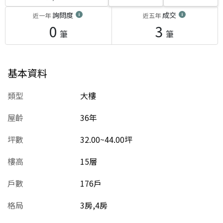
詢問度
成交
近一年
近五年
0
3
筆
筆
基本資料
類型
大樓
屋齡
36
年
坪數
32.00~44.00坪
樓高
15層
戶數
176戶
格局
3房,4房