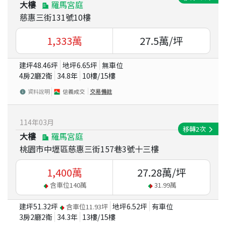
大樓
羅馬宮庭
慈惠三街131號10樓
1,333
萬
27.5
萬/坪
建坪
48.46
坪
地坪
6.65
坪
無車位
4房2廳2衛
34.8
年
10
樓/
15
樓
資料說明
信義成交
交易備註
114
年
03
月
移轉
2
次
大樓
羅馬宮庭
桃園市中壢區慈惠三街157巷3號十三樓
1,400
萬
27.28
萬/坪
含車位
140
萬
31.99
萬
建坪
51.32
坪
地坪
6.52
坪
有車位
含車位
11.93
坪
3房2廳2衛
34.3
年
13
樓/
15
樓