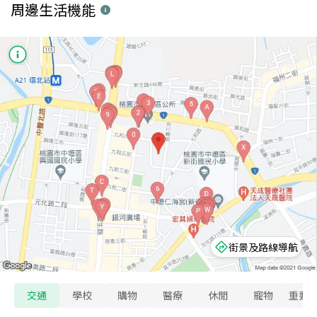
周邊生活機能
街景及路線導航
交通
學校
購物
醫療
休閒
寵物
重要