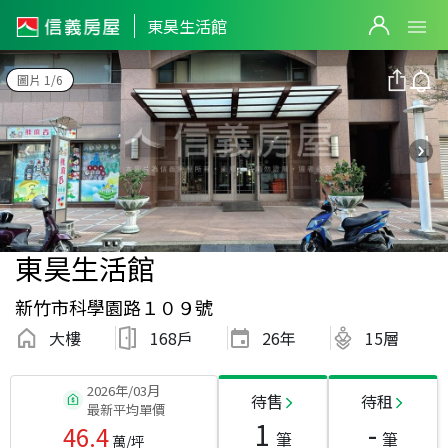
東昊生活館
圖片 1/6
東昊生活館
新竹市科學園路１０９號
大樓
168戶
26
年
15層
2026年/03月
待售
待租
最新平均單價
1
-
46.4
筆
筆
萬/坪