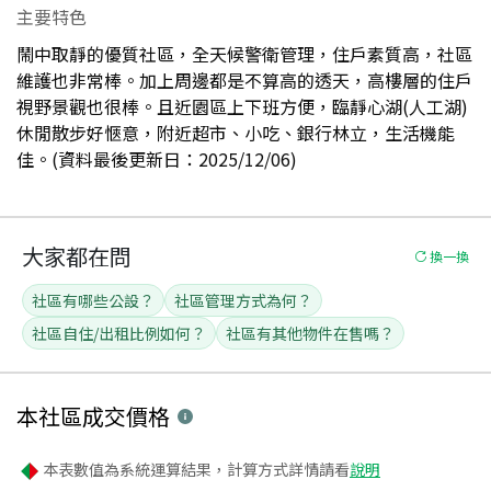
主要特色
鬧中取靜的優質社區，全天候警衛管理，住戶素質高，社區
維護也非常棒。加上周邊都是不算高的透天，高樓層的住戶
視野景觀也很棒。且近園區上下班方便，臨靜心湖(人工湖)
休閒散步好愜意，附近超市、小吃、銀行林立，生活機能
佳。(資料最後更新日：2025/12/06)
大家都在問
換一換
社區有哪些公設？
社區管理方式為何？
社區自住/出租比例如何？
社區有其他物件在售嗎？
本社區
成交價格
本表數值為系統運算結果，計算方式詳情請看
說明