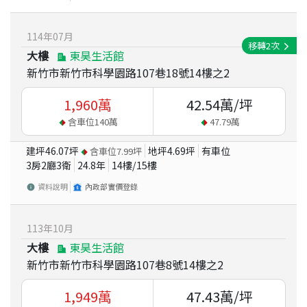
114
年
07
月
移轉
2
次
大樓
東昊生活館
新竹市新竹市科學園路107巷18號14樓之2
1,960
萬
42.54
萬/坪
含車位
140
萬
47.79
萬
建坪
46.07
坪
地坪
4.69
坪
有車位
含車位
7.99
坪
3房2廳3衛
24.8
年
14
樓/
15
樓
資料說明
內政部實價登錄
113
年
10
月
大樓
東昊生活館
新竹市新竹市科學園路107巷8號14樓之2
1,949
萬
47.43
萬/坪