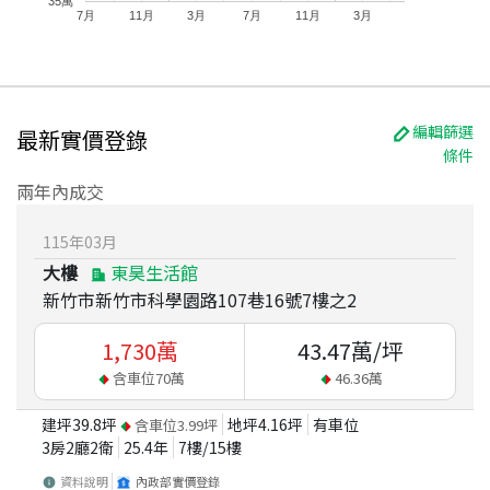
35萬
7月
11月
3月
7月
11月
3月
編輯篩選
最新實價登錄
條件
兩年內成交
115
年
03
月
大樓
東昊生活館
新竹市新竹市科學園路107巷16號7樓之2
1,730
萬
43.47
萬/坪
含車位
70
萬
46.36
萬
建坪
39.8
坪
地坪
4.16
坪
有車位
含車位
3.99
坪
3房2廳2衛
25.4
年
7
樓/
15
樓
資料說明
內政部實價登錄