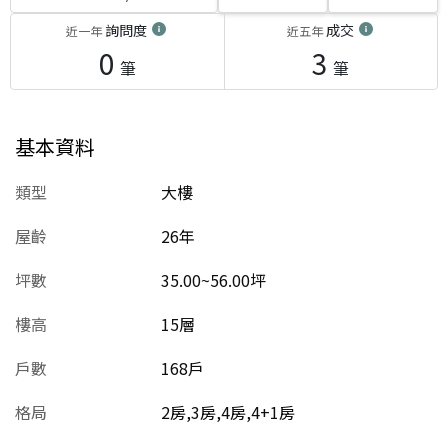
詢問度
成交
近一年
近五年
0
3
筆
筆
基本資料
類型
大樓
屋齡
26
年
坪數
35.00~56.00坪
樓高
15層
戶數
168戶
格局
2房,3房,4房,4+1房