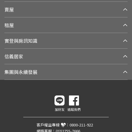
賣屋
租屋
實登與房訊知識
信義居家
集團與永續發展
加好友
追蹤我們
客戶權益專線
：
0800-211-922
網路客服：
(02)2755-7666