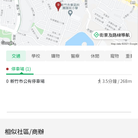
街景及路線導航
交通
學校
購物
醫療
休閒
寵物
重要
停車場
(
1
)
0
新竹市公有停車場
3.5
分鐘 /
268m
相似社區/商辦