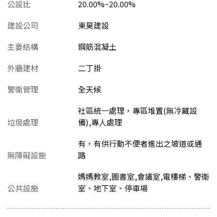
公設比
20.00%~20.00%
建設公司
東昊建設
主要結構
鋼筋混凝土
外牆建材
二丁掛
警衛管理
全天候
社區統一處理，專區堆置(無冷藏設
垃圾處理
備),專人處理
有，有供行動不便者進出之坡道或通
無障礙設施
路
媽媽教室,圖書室,會議室,電樓梯、警衛
公共設施
室、地下室、停車場