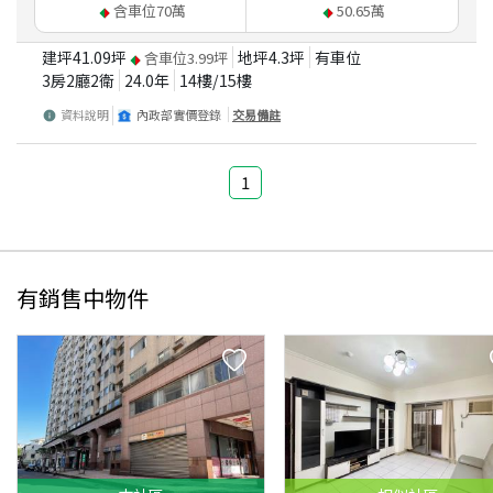
含車位
70
萬
50.65
萬
建坪
41.09
坪
地坪
4.3
坪
有車位
含車位
3.99
坪
3房2廳2衛
24.0
年
14
樓/
15
樓
資料說明
內政部實價登錄
交易備註
1
有銷售中物件