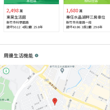
本
社區
相似
社區
2,498
1,680
萬
萬
東昊生活館
專任水晶湖畔三房車位
新竹市科學園路
新竹市光復路一段
建坪
50.12
4房2廳
25.8年
建坪
43.86
3房2廳
29.6年
周邊生活機能