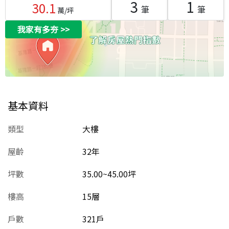
3
1
30.1
筆
筆
萬/坪
我家有多夯
>>
基本資料
類型
大樓
屋齡
32
年
坪數
35.00~45.00坪
樓高
15層
戶數
321戶