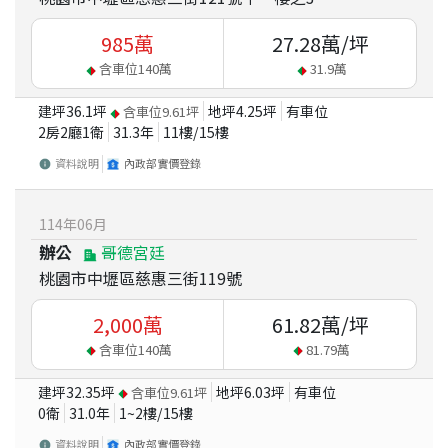
985
萬
27.28
萬/坪
含車位
140
萬
31.9
萬
建坪
36.1
坪
地坪
4.25
坪
有車位
含車位
9.61
坪
2房2廳1衛
31.3
年
11
樓/
15
樓
資料說明
內政部實價登錄
114
年
06
月
辦公
哥德宮廷
桃園市中壢區慈惠三街119號
2,000
萬
61.82
萬/坪
含車位
140
萬
81.79
萬
建坪
32.35
坪
地坪
6.03
坪
有車位
含車位
9.61
坪
0衛
31.0
年
1~2
樓/
15
樓
資料說明
內政部實價登錄