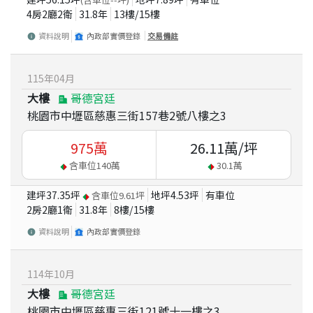
4房2廳2衛
31.8
年
13
樓/
15
樓
資料說明
內政部實價登錄
交易備註
115
年
04
月
大樓
哥德宮廷
桃園市中壢區慈惠三街157巷2號八樓之3
975
萬
26.11
萬/坪
含車位
140
萬
30.1
萬
建坪
37.35
坪
地坪
4.53
坪
有車位
含車位
9.61
坪
2房2廳1衛
31.8
年
8
樓/
15
樓
資料說明
內政部實價登錄
114
年
10
月
大樓
哥德宮廷
桃園市中壢區慈惠三街121號十一樓之3