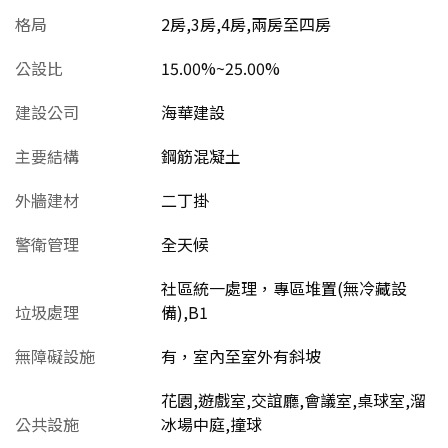
格局
2房,3房,4房,兩房至四房
公設比
15.00%~25.00%
建設公司
海華建設
主要結構
鋼筋混凝土
外牆建材
二丁掛
警衛管理
全天候
社區統一處理，專區堆置(無冷藏設
垃圾處理
備),B1
無障礙設施
有，室內至室外有斜坡
花園,遊戲室,交誼廳,會議室,桌球室,溜
公共設施
冰場中庭,撞球