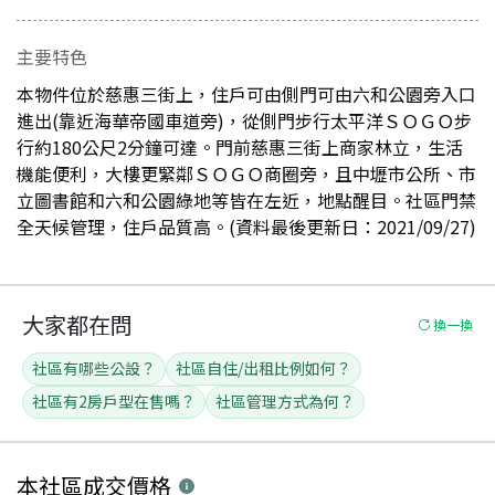
主要特色
本物件位於慈惠三街上，住戶可由側門可由六和公園旁入口
進出(靠近海華帝國車道旁)，從側門步行太平洋ＳＯＧＯ步
行約180公尺2分鐘可達。門前慈惠三街上商家林立，生活
機能便利，大樓更緊鄰ＳＯＧＯ商圈旁，且中壢市公所、市
立圖書館和六和公園綠地等皆在左近，地點醒目。社區門禁
全天候管理，住戶品質高。(資料最後更新日：2021/09/27)
大家都在問
換一換
社區有哪些公設？
社區自住/出租比例如何？
社區有2房戶型在售嗎？
社區管理方式為何？
本社區
成交價格