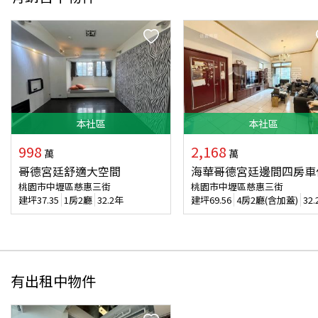
本
社區
本
社區
998
2,168
萬
萬
哥德宮廷舒適大空間
海華哥德宮廷邊間四房車
桃園市中壢區慈惠三街
桃園市中壢區慈惠三街
建坪
37.35
1房2廳
32.2年
建坪
69.56
4房2廳(含加蓋)
32
有出租中物件