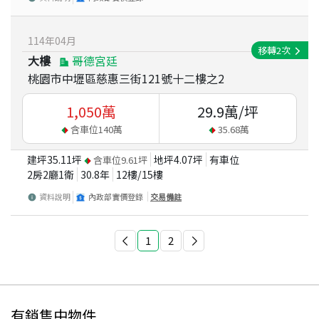
114
年
04
月
移轉
2
次
大樓
哥德宮廷
桃園市中壢區慈惠三街121號十二樓之2
1,050
萬
29.9
萬/坪
含車位
140
萬
35.68
萬
建坪
35.11
坪
地坪
4.07
坪
有車位
含車位
9.61
坪
2房2廳1衛
30.8
年
12
樓/
15
樓
資料說明
內政部實價登錄
交易備註
1
2
有銷售中物件