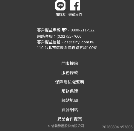
加好友
追蹤我們
客戶權益專線
：
0800-211-922
網路客服：
(02)2755-7666
客戶權益信箱：
cs@sinyi.com.tw
110 台北市信義區信義路五段100號
門市據點
服務條款
保障隱私權聲明
服務保障
網站地圖
資源網站
異業合作提案
©
信義房屋股份有限公司
20260804.b53805