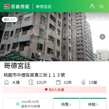
哥德宮廷
圖片 1/7
哥德宮廷
桃園市中壢區慈惠三街１１３號
大樓
321戶
32
年
15層
♥️ 有
6
人收藏
2026年/04月
待售
待租
最新平均單價