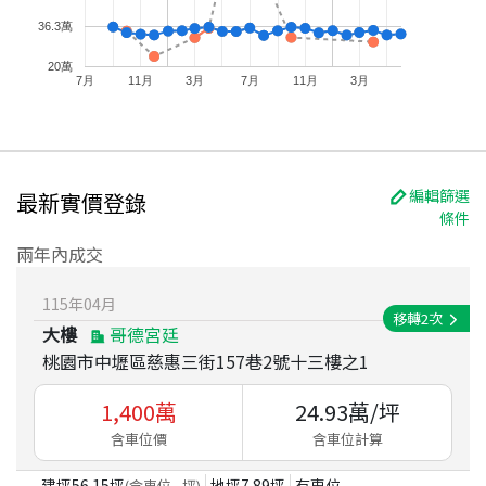
36.3萬
20萬
7月
11月
3月
7月
11月
3月
編輯篩選
最新實價登錄
條件
兩年內成交
115
年
04
月
移轉
2
次
大樓
哥德宮廷
桃園市中壢區慈惠三街157巷2號十三樓之1
1,400
萬
24.93
萬/坪
含車位價
含車位計算
建坪
56.15
坪
地坪
7.89
坪
有車位
(含車位
--
坪)