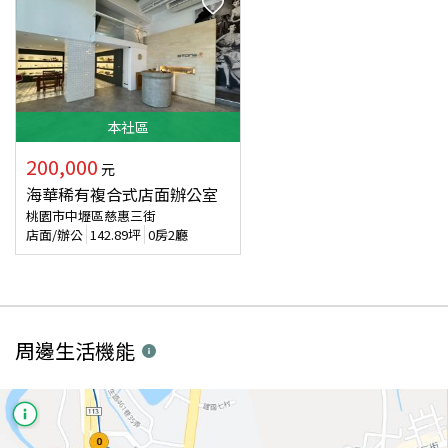
本
社區
200,000
元
海華稀有複合式店面辦公室
桃園市中壢區慈惠三街
店面/辦公
142.89
坪
0房2廳
周邊生活機能