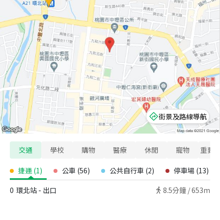
街景及路線導航
交通
學校
購物
醫療
休閒
寵物
重要
捷運
(
1
)
公車
(
56
)
公共自行車
(
2
)
停車場
(
13
)
0
環北站 - 出口
8.5
分鐘 /
653m