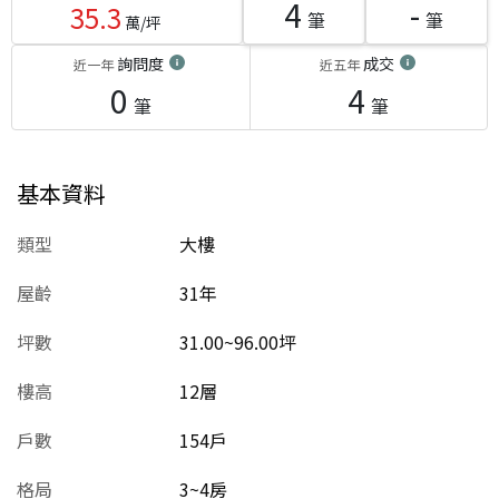
4
-
35.3
筆
筆
萬/坪
詢問度
成交
近一年
近五年
0
4
筆
筆
基本資料
類型
大樓
屋齡
31
年
坪數
31.00~96.00坪
樓高
12層
戶數
154戶
格局
3~4房