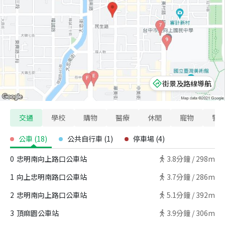
街景及路線導航
交通
學校
購物
醫療
休閒
寵物
警
公車
(
18
)
公共自行車
(
1
)
停車場
(
4
)
0
忠明南向上路口公車站
3.8
分鐘 /
298m
1
向上忠明南路口公車站
3.7
分鐘 /
286m
2
忠明南向上路口公車站
5.1
分鐘 /
392m
3
頂麻園公車站
3.9
分鐘 /
306m