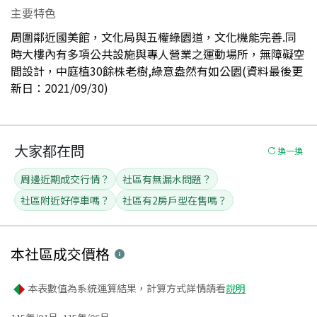
主要特色
周圍鄰近國美館，文化局與五權綠園道，文化機能完善.同
時大樓內有多項公共設施與專人營業之運動場所，無障礙空
間設計，中庭植30餘株老樹,綠意盎然有如公園(資料最後更
新日：2021/09/30)
大家都在問
換一換
周邊近期成交行情？
社區有無漏水問題？
社區附近好停車嗎？
社區有2房戶型在售嗎？
本社區
成交價格
本表數值為系統運算結果，計算方式詳情請看
說明