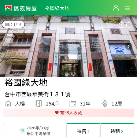
裕國綠大地
圖片 1/16
裕國綠大地
台中市西區華美街１３１號
大樓
154戶
31
年
12層
♥️ 有
38
人收藏
2026年/03月
待售
待租
最新平均單價