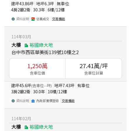
建坪
43.86
坪
地坪
6.3
坪
無車位
4房2廳2衛
30.3
年
6
樓/
12
樓
資料說明
信義成交
交易備註
114
年
03
月
大樓
裕國綠大地
台中市西區華美街139號10樓之2
1,250
萬
27.41
萬/坪
含車位價
含車位計算
建坪
45.6
坪
地坪
7.43
坪
有車位
(含車位
--
坪)
3房2廳2衛
30.0
年
10
樓/
12
樓
資料說明
內政部實價登錄
交易備註
114
年
02
月
大樓
裕國綠大地