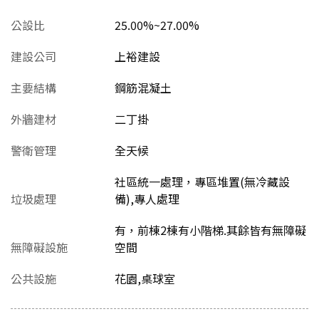
公設比
25.00%~27.00%
建設公司
上裕建設
主要結構
鋼筋混凝土
外牆建材
二丁掛
警衛管理
全天候
社區統一處理，專區堆置(無冷藏設
垃圾處理
備),專人處理
有，前棟2棟有小階梯.其餘皆有無障礙
無障礙設施
空間
公共設施
花園,桌球室