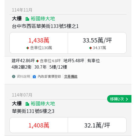
114
年
11
月
大樓
裕國綠大地
台中市西區華美街133號5樓之1
1,438
萬
33.55
萬/坪
含車位
130
萬
34.37
萬
建坪
42.86
坪
地坪
5.48
坪
有車位
含車位
4.8
坪
4房2廳2衛
30.7
年
5
樓/
12
樓
資料說明
內政部實價登錄
交易備註
114
年
07
月
移轉
2
次
大樓
裕國綠大地
華美街131號6樓之3
1,408
萬
32.1
萬/坪