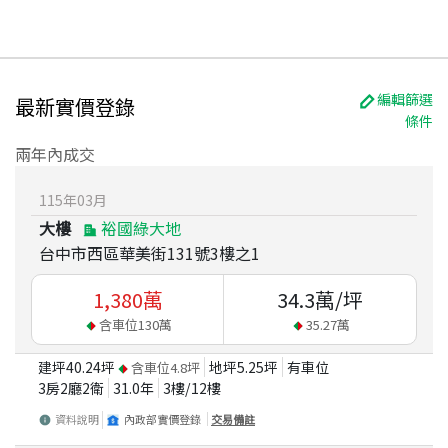
編輯篩選
最新實價登錄
條件
兩年內成交
115
年
03
月
大樓
裕國綠大地
台中市西區華美街131號3樓之1
1,380
萬
34.3
萬/坪
含車位
130
萬
35.27
萬
建坪
40.24
坪
地坪
5.25
坪
有車位
含車位
4.8
坪
3房2廳2衛
31.0
年
3
樓/
12
樓
資料說明
內政部實價登錄
交易備註