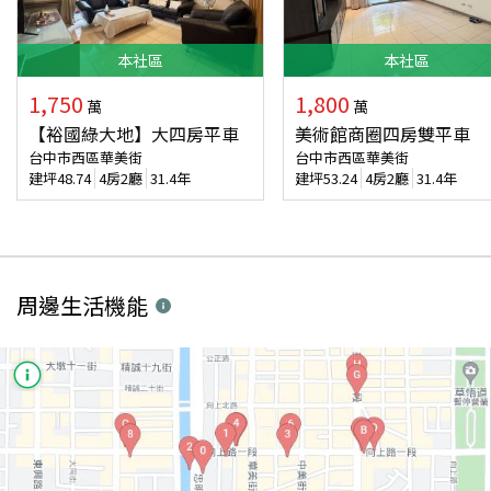
本
社區
本
社區
1,750
1,800
萬
萬
【裕國綠大地】大四房平車
美術館商圈四房雙平車
台中市西區華美街
台中市西區華美街
建坪
48.74
4房2廳
31.4年
建坪
53.24
4房2廳
31.4年
周邊生活機能