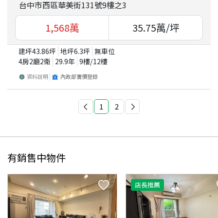
台中市西區華美街131號9樓之3
1,568
萬
35.75
萬/坪
建坪
43.86
坪
地坪
6.3
坪
無車位
4房2廳2衛
29.9
年
9
樓/
12
樓
資料說明
內政部實價登錄
1
2
有銷售中物件
店長推薦