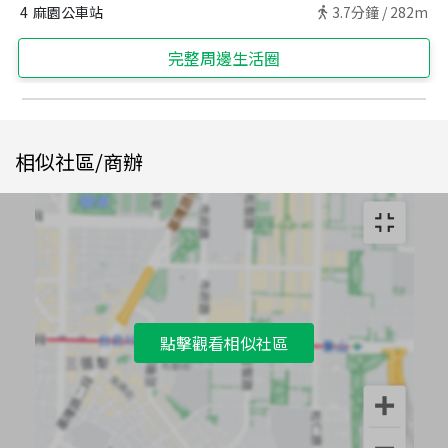
4
麻園公車站
3.7
分鐘 /
282m
完整周邊生活圈
相似社區/商辦
點擊觀看相似社區