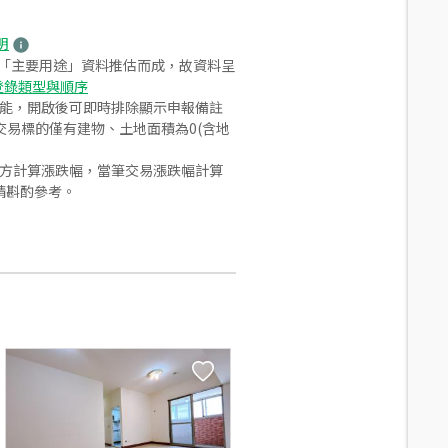
明
之「主要用途」資料推估而成，故資料呈
登錄類型與順序
功能，開啟後可即時排除顯示申報備註
易標的僅有建物、土地面積為0(含地
合方計算漲跌幅，當筆交易漲跌幅計算
請斟酌參考。