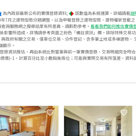
為內政部最新公布的實價登錄資料;
該數值為系統運算，詳細請看
說
020年7月之建物型態分類調整，以及申報登錄之建物型態、建物權狀登載
價查詢服務網之搜尋結果有所差異，請斟酌參考。
看看我們如何推估實價
關係影響所造成，詳情請參考頁面之粉色「備註資訊」欄。排除特殊交易
與政府有關之交易、僅車位交易、分件登記、含多筆土地或多棟建物、 交
復顯示。
價登錄資訊推估，再由系統比對當筆與前一筆實價登錄，交易明細完全吻
交總價)-1，計算百分比至小數點後兩位；可能與實際交易有所落差，資料