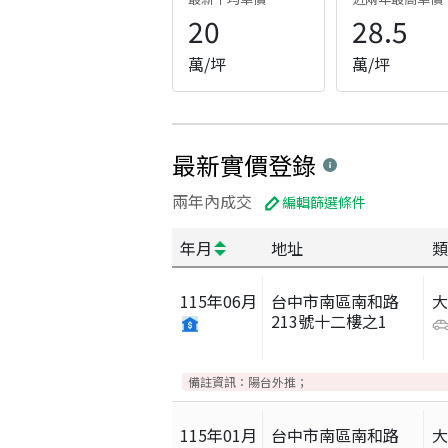
20
28.5
萬/坪
萬/坪
最新實價登錄
兩年內成交
編輯篩選條件
年月
地址
類
115
年
06
月
台中市南區南和路
213號十二樓之1
備註資訊：
陽台外推；
115
年
01
月
台中市南區南和路