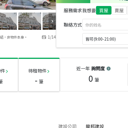
服務需求
我想要
買屋
賣屋
聯絡方式
1
/
14
紹，非物件本身。
皆可(9:00-21:00)
近一年
詢問度
物件
待租物件
0
-
筆
筆
筆
建設公司
龍邦建設