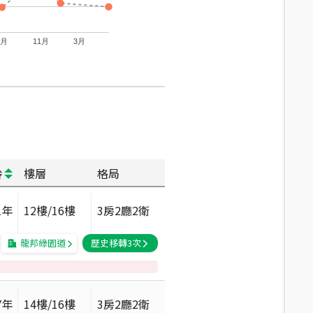
7月
11月
3月
齡
樓層
格局
1
年
12
樓/
16
樓
3房2廳2衛
龍邦綠園道
歷史移轉
3
次
7
年
14
樓/
16
樓
3房2廳2衛