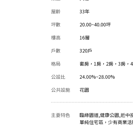
屋齡
33
年
坪數
20.00~40.00坪
樓高
16層
戶數
320戶
格局
套房，1房，2房，3房，
公設比
24.00%~28.00%
公共設施
花園
主要特色
臨綠園道,健康公園,近
單純住宅區，少有商業活動，