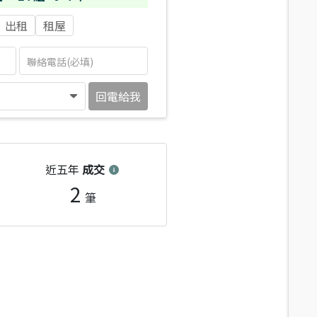
出租
租屋
回電給我
近五年
成交
2
筆