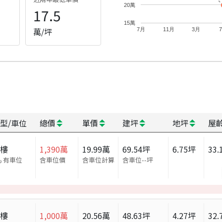
20萬
17.5
15萬
萬/坪
7月
11月
3月
型/車位
總價
單價
建坪
地坪
屋
大樓
1,390
萬
19.99
萬
69.54
坪
6.75
坪
33.
有車位
含車位價
含車位計算
含車位
--
坪
大樓
1,000
萬
20.56
萬
48.63
坪
4.27
坪
32.