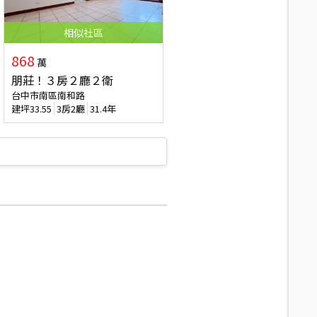
相似
社區
868
萬
朋莊！３房２廳２衛
台中市南區南和路
建坪
33.55
3房2廳
31.4年