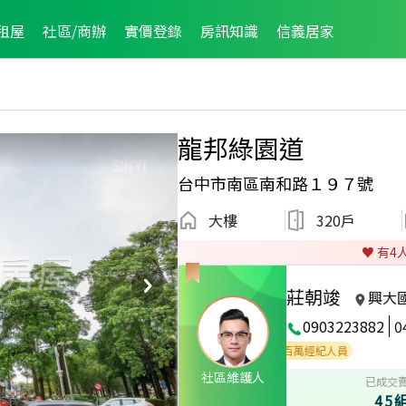
租屋
社區/商辦
實價登錄
房訊知識
信義居家
龍邦綠園道
台中市南區南和路１９７號
大樓
320戶
♥️ 有
4
莊朝竣
興大
0903223882
0
2026年第2季度服務
社區維護人
已成交
45