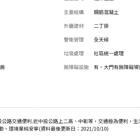
主要結構
鋼筋混凝土
外牆建材
二丁掛
警衛管理
全天候
垃圾處理
社區統一處理
4房
無障礙設施
有，大門有無障礙坡
中投公路交通便利.近中投公路上二高、中彰等，交通極為便利，
環境單純安寧(資料最後更新日：2021/10/10)