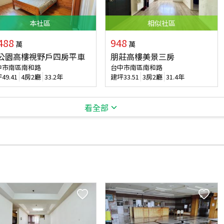
本
社區
相似
社區
488
948
萬
萬
公園高樓視野戶四房平車
朋莊高樓美景三房
中市南區南和路
台中市南區南和路
坪
49.41
4房2廳
33.2年
建坪
33.51
3房2廳
31.4年
看全部