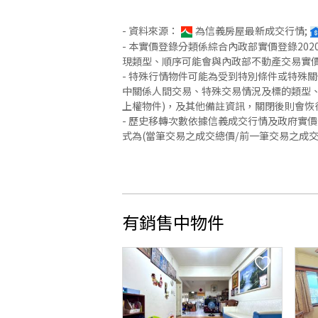
- 資料來源：
為信義房屋最新成交行情;
- 本實價登錄分類係綜合內政部實價登錄2
現類型、順序可能會與內政部不動產交易實
- 特殊行情物件可能為受到特別條件或特殊
中關係人間交易、特殊交易情況及標的類型、
上權物件)，及其他備註資訊，關閉後則會恢
- 歷史移轉次數依據信義成交行情及政府實
式為(當筆交易之成交總價/前一筆交易之成
有銷售中物件