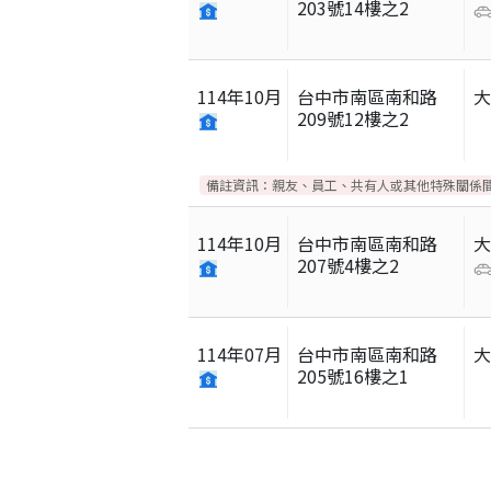
203號14樓之2
114
年
10
月
台中市南區南和路
209號12樓之2
備註資訊：
親友、員工、共有人或其他特殊關係
114
年
10
月
台中市南區南和路
207號4樓之2
114
年
07
月
台中市南區南和路
205號16樓之1