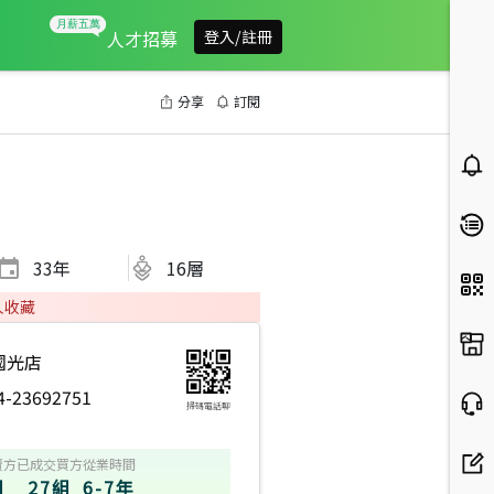
人才招募
登入/註冊
分享
訂閱
33
年
16層
人收藏
國光店
4-23692751
掃碼電話聊
品質獎
土地達人
2025年1月區業績TOP1
2025年1月區成件TOP1
202
賣方
已成交買方
從業時間
組
27組
6-7年