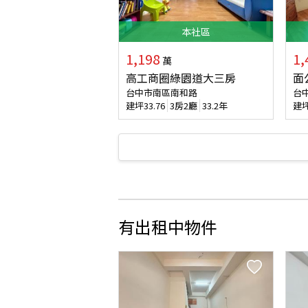
本
社區
1,198
1,
萬
高工商圈綠園道大三房
面
台中市南區南和路
台
建坪
33.76
3房2廳
33.2年
建
有出租中物件