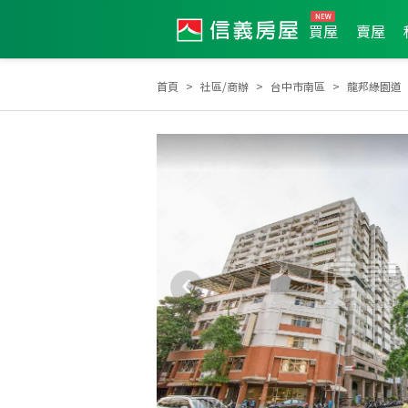
買屋
賣屋
首頁
社區/商辦
台中市南區
龍邦綠園道