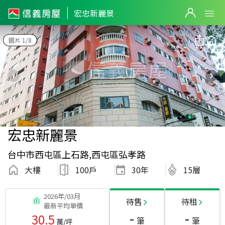
宏忠新麗景
圖片 1/8
宏忠新麗景
台中市西屯區上石路,西屯區弘孝路
大樓
100戶
30
年
15層
2026年/03月
待售
待租
最新平均單價
-
-
30.5
筆
筆
萬/坪