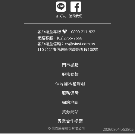
加好友
追蹤我們
客戶權益專線
：
0800-211-922
網路客服：
(02)2755-7666
客戶權益信箱：
cs@sinyi.com.tw
110 台北市信義區信義路五段100號
門市據點
服務條款
保障隱私權聲明
服務保障
網站地圖
資源網站
異業合作提案
©
信義房屋股份有限公司
20260804.b53805