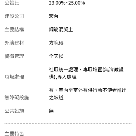
公設比
23.00%~25.00%
建設公司
宏台
主要結構
鋼筋混凝土
外牆建材
方塊磚
警衛管理
全天候
社區統一處理，專區堆置(無冷藏設
垃圾處理
備),專人處理
有，室內至室外有供行動不便者進出
無障礙設施
之坡道
公共設施
無
主要特色