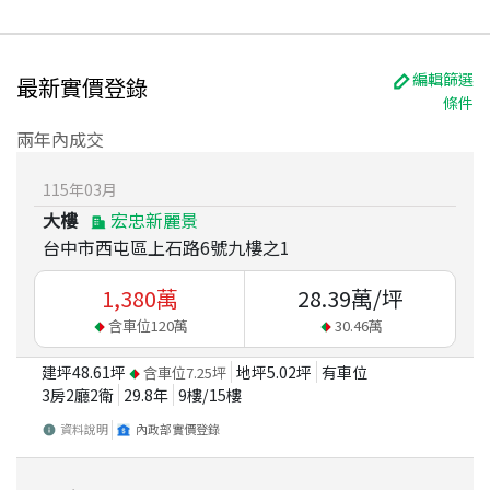
編輯篩選
最新實價登錄
條件
兩年內成交
115
年
03
月
大樓
宏忠新麗景
台中市西屯區上石路6號九樓之1
1,380
萬
28.39
萬/坪
含車位
120
萬
30.46
萬
建坪
48.61
坪
地坪
5.02
坪
有車位
含車位
7.25
坪
3房2廳2衛
29.8
年
9
樓/
15
樓
資料說明
內政部實價登錄