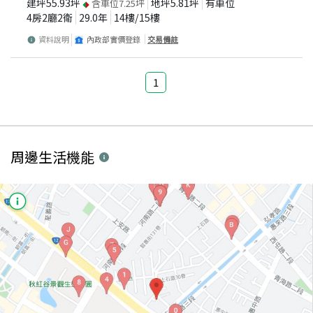
建坪
55.93
坪
地坪
5.81
坪
有車位
含車位
7.25
坪
4房2廳2衛
29.0
年
14
樓/
15
樓
資料說明
內政部實價登錄
交易備註
1
周邊生活機能