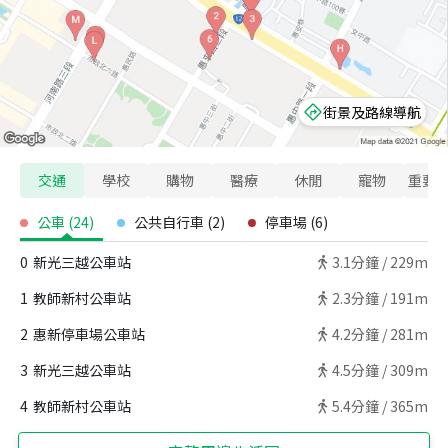
街景及路線導航
交通
學校
購物
醫療
休閒
寵物
重要
公車
(
24
)
公共自行車
(
2
)
停車場
(
6
)
0
新光三越公車站
3.1
分鐘 /
229m
1
教師新村公車站
2.3
分鐘 /
191m
2
惠新停車場公車站
4.2
分鐘 /
281m
3
新光三越公車站
4.5
分鐘 /
309m
4
教師新村公車站
5.4
分鐘 /
365m