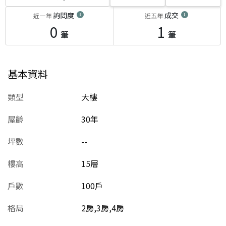
詢問度
成交
近一年
近五年
0
1
筆
筆
基本資料
類型
大樓
屋齡
30
年
坪數
--
樓高
15層
戶數
100戶
格局
2房,3房,4房