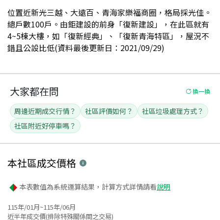
位置近新光三越、大遠百、青海家樂福商圈，格局採光佳。
總戶數100戶。由鉅建設的前身「復新建設」，在此區就有
4~5棟大樓，如「復新經典」、「復新青海特區」，屋況不
錯且公設比低(資料最後更新日：2021/09/29)
大家都在問
換一換
周邊近期成交行情？
社區評價如何？
社區垃圾處理方式？
社區附近好停車嗎？
本社區
成交價格
本表數值為系統運算結果，計算方式詳情請看
說明
115年/01月~115年/06月
近半年成交價(排除特殊關係間之交易)