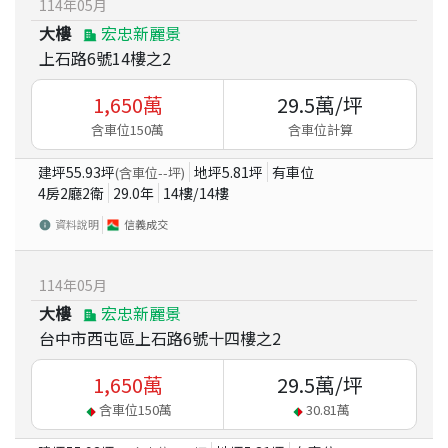
114
年
05
月
大樓
宏忠新麗景
上石路6號14樓之2
1,650
萬
29.5
萬/坪
含車位150萬
含車位計算
建坪
55.93
坪
地坪
5.81
坪
有車位
(含車位
--
坪)
4房2廳2衛
29.0
年
14
樓/
14
樓
資料說明
信義成交
114
年
05
月
大樓
宏忠新麗景
台中市西屯區上石路6號十四樓之2
1,650
萬
29.5
萬/坪
含車位
150
萬
30.81
萬