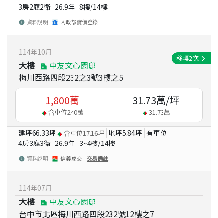
3房2廳2衛
26.9
年
8
樓/
14
樓
資料說明
內政部實價登錄
114
年
10
月
移轉
2
次
大樓
中友文心園邸
梅川西路四段232之3號3樓之5
1,800
萬
31.73
萬/坪
含車位
240
萬
31.73
萬
建坪
66.33
坪
地坪
5.84
坪
有車位
含車位
17.16
坪
4房3廳3衛
26.9
年
3~4
樓/
14
樓
資料說明
信義成交
交易備註
114
年
07
月
大樓
中友文心園邸
台中市北區梅川西路四段232號12樓之7