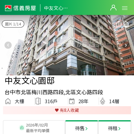
中友文心園邸
圖片 1/14
中友文心園邸
台中市北區梅川西路四段,北區文心路四段
大樓
316戶
28
年
14層
♥️ 有
8
人收藏
2026年/02月
待售
待租
最新平均單價