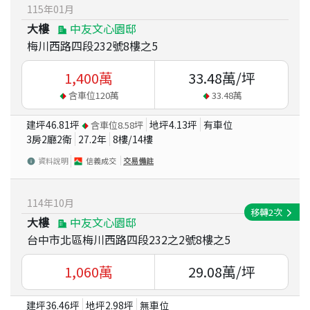
115
年
01
月
大樓
中友文心園邸
梅川西路四段232號8樓之5
1,400
萬
33.48
萬/坪
含車位
120
萬
33.48
萬
建坪
46.81
坪
地坪
4.13
坪
有車位
含車位
8.58
坪
3房2廳2衛
27.2
年
8
樓/
14
樓
資料說明
信義成交
交易備註
114
年
10
月
移轉
2
次
大樓
中友文心園邸
台中市北區梅川西路四段232之2號8樓之5
1,060
萬
29.08
萬/坪
建坪
36.46
坪
地坪
2.98
坪
無車位