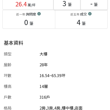
3
-
26.4
筆
筆
萬/坪
詢問度
成交
近一年
近五年
0
4
筆
筆
基本資料
類型
大樓
屋齡
28
年
坪數
16.54~65.39坪
樓高
14層
戶數
316戶
格局
2房,3房,4房,樓中樓,店面