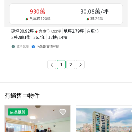
930
萬
30.08
萬/坪
含車位
120
萬
35.24
萬
建坪
30.92
坪
地坪
2.79
坪
有車位
含車位
7.93
坪
2房2廳1衛
26.7
年
12
樓/
14
樓
資料說明
內政部實價登錄
1
2
有銷售中物件
店長推薦