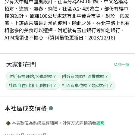
少有大中庭中國風設計，社區分為ABCD四棟，中文名稱為
招財、進寶、迎春、納福，社區以2~4房為主，部份有樓中
樓的設計。 距離100公尺處就有北平黃昏市場，對於一般家
庭、上班族來講是非常的便利，除此之外，在北平路上也有
相當多的美食可以選擇，附近就有玉山銀行等知名銀行，
ATM提領也不擔心。(資料最後更新日：2023/12/18)
大家都在問
換一換
附近有捷運站/公車站嗎？
附近有類似社區推薦嗎？
社區自住/出租比例如何？
社區有車位嗎？類型為何？
本社區
成交價格
本表數值為系統運算結果，計算方式詳情請看
說明