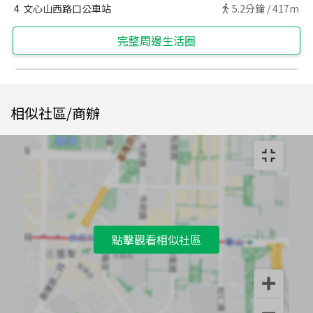
4
文心山西路口公車站
5.2
分鐘 /
417m
完整周邊生活圈
相似社區/商辦
點擊觀看相似社區