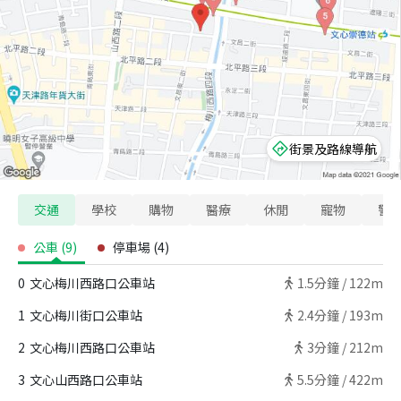
街景及路線導航
交通
學校
購物
醫療
休閒
寵物
警
公車
(
9
)
停車場
(
4
)
0
文心梅川西路口公車站
1.5
分鐘 /
122m
1
文心梅川街口公車站
2.4
分鐘 /
193m
2
文心梅川西路口公車站
3
分鐘 /
212m
3
文心山西路口公車站
5.5
分鐘 /
422m