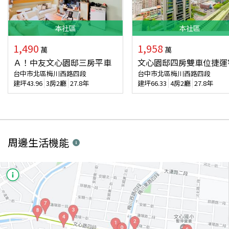
本
社區
本
社區
1,490
1,958
萬
萬
Ａ！中友文心園邸三房平車
文心園邸四房雙車位捷運
台中市北區梅川西路四段
台中市北區梅川西路四段
建坪
43.96
3房2廳
27.8年
建坪
66.33
4房2廳
27.8年
周邊生活機能