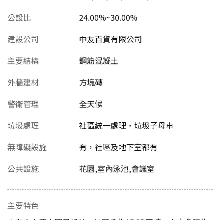
公設比
24.00%~30.00%
建設公司
中友百貨有限公司
主要結構
鋼筋混凝土
外牆建材
方塊磚
警衛管理
全天候
垃圾處理
社區統一處理，垃圾子母車
無障礙設施
有，社區及地下室都有
公共設施
花園,室內泳池,會議室
主要特色