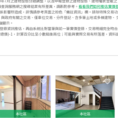
020年7月之建物型態分類調整，以及申報登錄之建物型態、建物權狀登載
價查詢服務網之搜尋結果有所差異，請斟酌參考。
看看我們如何推估實價
關係影響所造成，詳情請參考頁面之粉色「備註資訊」欄。排除特殊交易
與政府有關之交易、僅車位交易、分件登記、含多筆土地或多棟建物、 交
復顯示。
價登錄資訊推估，再由系統比對當筆與前一筆實價登錄，交易明細完全吻
交總價)-1，計算百分比至小數點後兩位；可能與實際交易有所落差，資料
本
社區
本
社區