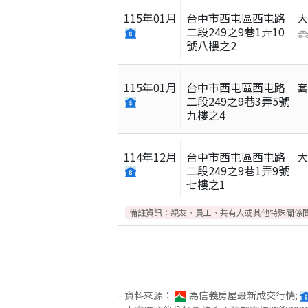
115
年
01
月
台中市西屯區西屯路
二段249之9巷1弄10
號八樓之2
115
年
01
月
台中市西屯區西屯路
二段249之9巷3弄5號
九樓之4
114
年
12
月
台中市西屯區西屯路
二段249之9巷1弄9號
七樓之1
備註資訊：
親友、員工、共有人或其他特殊關係
- 資料來源：
為信義房屋最新成交行情;