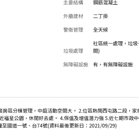
主要結構
鋼筋混凝土
外牆建材
二丁掛
警衛管理
全天候
社區統一處理，垃圾子
垃圾處理
間)
無障礙設施
有，有無障礙設施
、套房區分棟管理，中庭活動空間大。 2.位區熱鬧西屯路二段，
鄰近福星公園，休閒好去處。 4.保值及增值潛力強 5.近七期市政
分鐘至國道一號、台74號(資料最後更新日：2021/09/29)