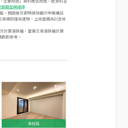
之「主要用途」資料推估而成，故資料呈
登錄類型與順序
功能，開啟後可即時排除顯示申報備註
易標的僅有建物、土地面積為0(含地
合方計算漲跌幅，當筆交易漲跌幅計算
請斟酌參考。
本
社區