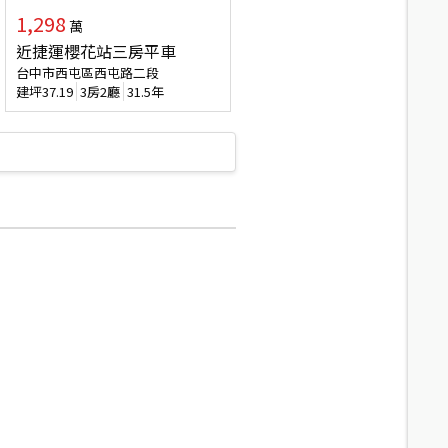
1,298
萬
近捷運櫻花站三房平車
台中市西屯區西屯路二段
建坪
37.19
3房2廳
31.5年