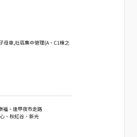
母車,社區集中管理(A、C1棟之
家樂福、逢甲夜市走路
中心、秋紅谷、新光