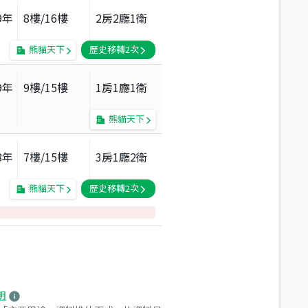
9
年
8
樓/
16
樓
2房2廳1衛
熊貓天下
歷史移轉
2
次
9
年
9
樓/
15
樓
1房1廳1衛
熊貓天下
8
年
7
樓/
15
樓
3房1廳2衛
熊貓天下
歷史移轉
2
次
明