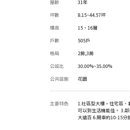
屋齡
31
年
坪數
8.15~44.57坪
樓高
15、16層
戶數
505戶
格局
2房,3房
公設比
30.00%~35.00%
公共設施
花園
主要特色
1.社區型大樓，住宅區
可以到生活機能佳。 3.
大遠百 6.開車約10-15