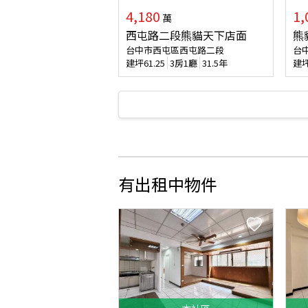
4,180
1,
萬
西屯路二段熊貓天下店面
熊
台中市西屯區西屯路二段
台
建坪
61.25
3房1廳
31.5年
建
有出租中物件