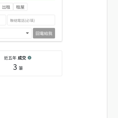
出租
租屋
回電給我
近五年
成交
3
筆