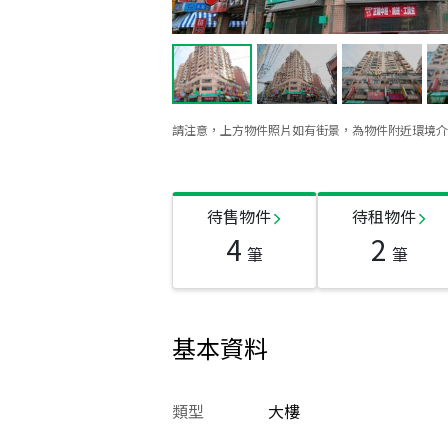
請注意，上方物件照片如有街景，為物件附近環境介
待售物件
待租物件
4
2
筆
筆
基本資料
類型
大樓