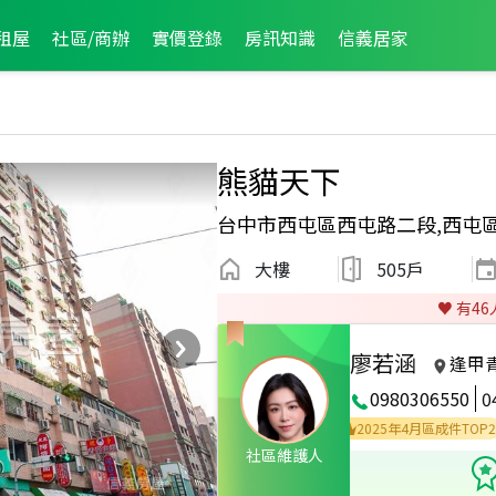
租屋
社區/商辦
實價登錄
房訊知識
信義居家
熊貓天下
台中市西屯區西屯路二段,西屯
大樓
505戶
♥️ 有
46
廖若涵
逢甲
0980306550
0
026年2月區成件TOP2
2025年8月區成件TOP3
2025年4月區成件TOP2
社區維護人