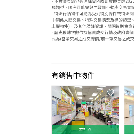
- 本實價登錄分類係綜合內政部實價登錄2
現類型、順序可能會與內政部不動產交易實
- 特殊行情物件可能為受到特別條件或特殊
中關係人間交易、特殊交易情況及標的類型、
上權物件)，及其他備註資訊，關閉後則會恢
- 歷史移轉次數依據信義成交行情及政府實
式為(當筆交易之成交總價/前一筆交易之成
有銷售中物件
本
社區