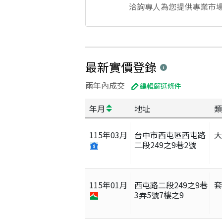
洽詢專人為您提供專業市
最新實價登錄
兩年內成交
編輯篩選條件
年月
地址
類
115
年
03
月
台中市西屯區西屯路
二段249之9巷2號
115
年
01
月
西屯路二段249之9巷
3弄5號7樓之9