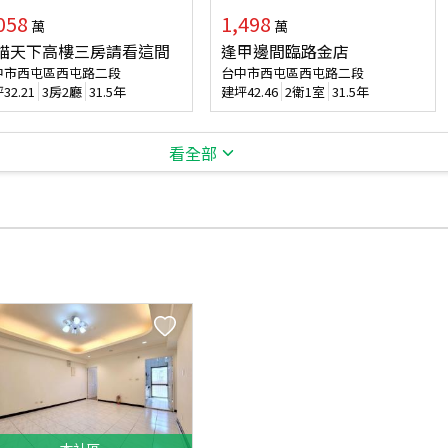
058
1,498
萬
萬
貓天下高樓三房請看這間
逢甲邊間臨路金店
中市西屯區西屯路二段
台中市西屯區西屯路二段
坪
32.21
3房2廳
31.5年
建坪
42.46
2衛1室
31.5年
看全部