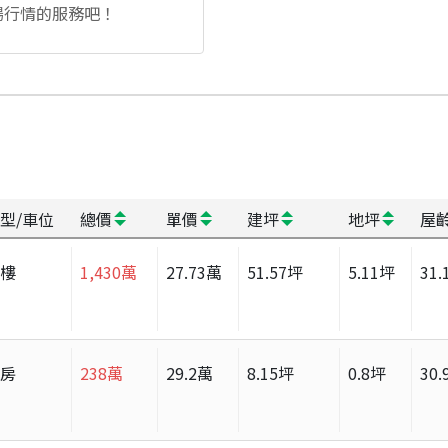
場行情的服務吧！
型/車位
總價
單價
建坪
地坪
屋
大樓
1,430
萬
27.73
萬
51.57
坪
5.11
坪
31.
套房
238
萬
29.2
萬
8.15
坪
0.8
坪
30.