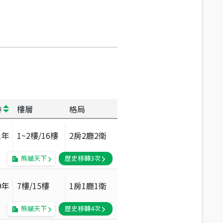
齡
樓層
格局
1
年
1~2
樓/
16
樓
2房2廳2衛
熊貓天下
歷史移轉
3
次
9
年
7
樓/
15
樓
1房1廳1衛
熊貓天下
歷史移轉
4
次