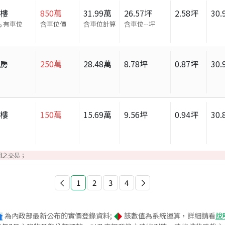
大樓
850
萬
31.99
萬
26.57
坪
2.58
坪
30.
有車位
含車位價
含車位計算
含車位
--
坪
套房
250
萬
28.48
萬
8.78
坪
0.87
坪
30.
大樓
150
萬
15.69
萬
9.56
坪
0.94
坪
30.
間之交易；
1
2
3
4
為內政部最新公布的實價登錄資料;
該數值為系統運算，詳細請看
說