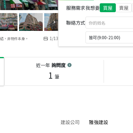
服務需求
我想要
買屋
賣屋
聯絡方式
皆可(9:00-21:00)
1
/
13
紹，非物件本身。
近一年
詢問度
1
筆
建設公司
雅強建設