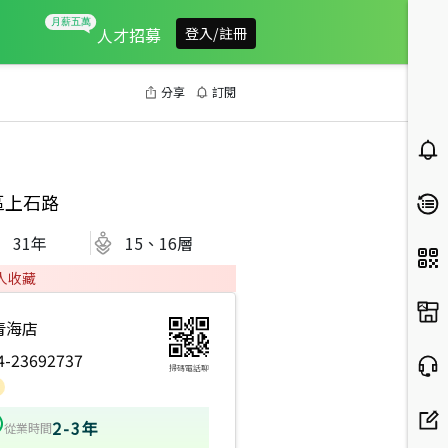
人才招募
登入/註冊
分享
訂閱
區上石路
31
年
15、16層
人收藏
青海店
4-23692737
掃碼電話聊
2-3年
從業時間