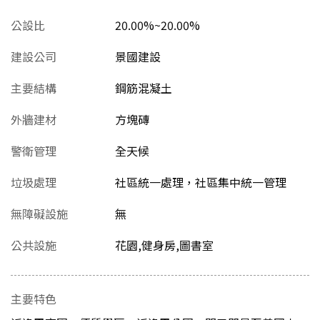
公設比
20.00%~20.00%
建設公司
景國建設
主要結構
鋼筋混凝土
外牆建材
方塊磚
警衛管理
全天候
垃圾處理
社區統一處理，社區集中統一管理
無障礙設施
無
公共設施
花園,健身房,圖書室
主要特色