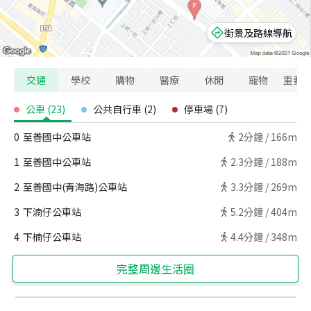
街景及路線導航
交通
學校
購物
醫療
休閒
寵物
重要
公車
(
23
)
公共自行車
(
2
)
停車場
(
7
)
0
至善國中公車站
2
分鐘 /
166m
1
至善國中公車站
2.3
分鐘 /
188m
2
至善國中(青海路)公車站
3.3
分鐘 /
269m
3
下湳仔公車站
5.2
分鐘 /
404m
4
下楠仔公車站
4.4
分鐘 /
348m
完整周邊生活圈