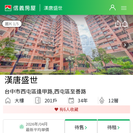
漢唐盛世
圖片 1/5
漢唐盛世
台中市西屯區逢甲路,西屯區至善路
大樓
201戶
34
年
12層
♥️ 有
6
人收藏
2026年/04月
待售
待租
最新平均單價