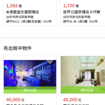
1,988
1,700
萬
萬
❁漢唐盛世邊間樓店
逢甲公園旁樓店大坪數
台中市西屯區逢甲路
台中市西屯區逢甲路
建坪
64.21
2房2廳(含加蓋)
34.0年
建坪
41.46
2房2廳
34.0年
有出租中物件
相似
社區
相似
社區
40,000
48,000
元
元