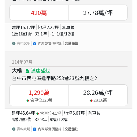
420
萬
27.78
萬/坪
建坪
15.12
坪
地坪
2.22
坪
無車位
1房1廳1衛
33.1
年
-1~1
樓/
12
樓
資料說明
內政部實價登錄
交易備註
114
年
07
月
大樓
漢唐盛世
台中市西屯區逢甲路253巷33號九樓之2
1,290
萬
28.26
萬/坪
含車位
120
萬
28.16
萬
建坪
45.64
坪
地坪
6.67
坪
有車位
含車位
4.1
坪
4房2廳2衛
32.9
年
9
樓/
12
樓
資料說明
內政部實價登錄
交易備註