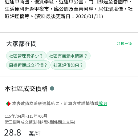
近逢甲商圈、優質學區、近逢甲公園，門口即是至善國中，
生活便利近逢甲夜市，臨公園及至善河畔，居住環境佳，社
區評鑑優等。(資料最後更新日：2026/01/11)
大家都在問
換一換
社區管理費多少？
社區有無漏水問題？
周邊近期成交行情？
社區評價如何？
本社區
成交價格
本表數值為系統運算結果，計算方式詳情請看
說明
115年/04月~115年/06月
近三個月成交價(排除特殊關係間之交易)
28.8
萬/坪