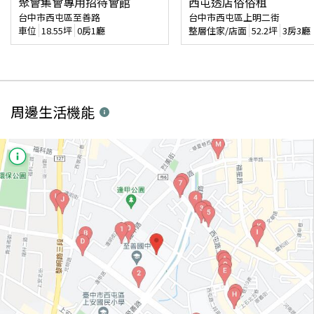
聚會集會專用招待會館
西屯透店俗俗租
台中市西屯區至善路
台中市西屯區上明二街
車位
18.55
坪
0房1廳
整層住家/店面
52.2
坪
3房3廳
周邊生活機能