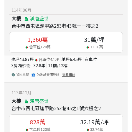
114
年
06
月
大樓
漢唐盛世
台中市西屯區逢甲路253巷43號十一樓之2
1,360
萬
31
萬/坪
含車位
120
萬
31.18
萬
建坪
43.87
坪
地坪
6.45
坪
有車位
含車位
4.1
坪
3房2廳2衛
32.8
年
11
樓/
12
樓
資料說明
內政部實價登錄
交易備註
113
年
12
月
大樓
漢唐盛世
台中市西屯區逢甲路253巷45之1號六樓之2
828
萬
32.19
萬/坪
含車位
120
萬
32.74
萬