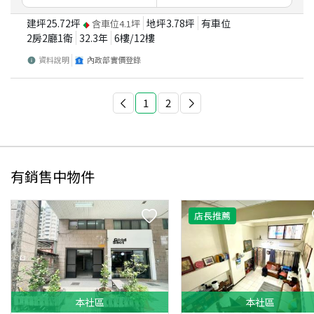
建坪
25.72
坪
地坪
3.78
坪
有車位
含車位
4.1
坪
2房2廳1衛
32.3
年
6
樓/
12
樓
資料說明
內政部實價登錄
1
2
有銷售中物件
店長推薦
本
社區
本
社區