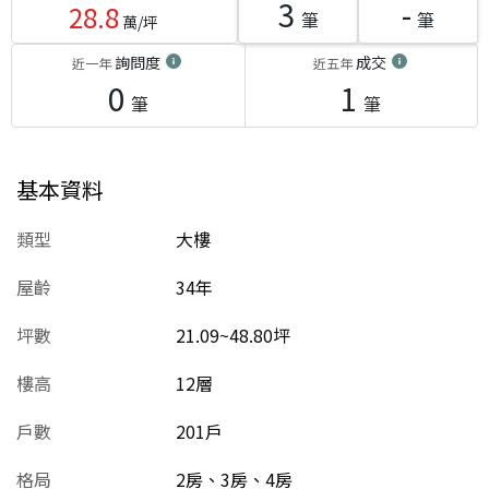
3
-
28.8
筆
筆
萬/坪
詢問度
成交
近一年
近五年
0
1
筆
筆
基本資料
類型
大樓
屋齡
34
年
坪數
21.09~48.80坪
樓高
12層
戶數
201戶
格局
2房、3房、4房