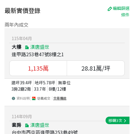
編輯篩選
最新實價登錄
條件
兩年內成交
115
年
04
月
大樓
漢唐盛世
逢甲路253巷47號8樓之1
1,135
萬
28.81
萬/坪
建坪
39.4
坪
地坪
5.78
坪
無車位
3房2廳2衛
33.7
年
8
樓/
12
樓
資料說明
信義成交
交易備註
114
年
09
月
移轉
3
次
套房
漢唐盛世
台中市西屯區逢甲路253巷49號