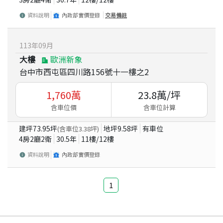
資料說明
內政部實價登錄
交易備註
113
年
09
月
大樓
歐洲新象
台中市西屯區四川路156號十一樓之2
1,760
萬
23.8
萬/坪
含車位價
含車位計算
建坪
73.95
坪
地坪
9.58
坪
有車位
(含車位
3.38
坪)
4房2廳2衛
30.5
年
11
樓/
12
樓
資料說明
內政部實價登錄
1