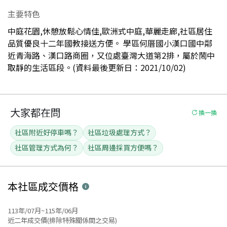
主要特色
中庭花園,休憩放鬆心情佳,歐洲式中庭,華麗走廊,社區居住
品質優良十二年國教接送方便。 學區何厝國小漢口國中鄰
近青海路、漢口路商圈，又位處臺灣大道第2排，屬於鬧中
取靜的生活區段。(資料最後更新日：2021/10/02)
大家都在問
換一換
社區附近好停車嗎？
社區垃圾處理方式？
社區管理方式為何？
社區周邊採買方便嗎？
本社區
成交價格
113年/07月~115年/06月
近二年成交價(排除特殊關係間之交易)