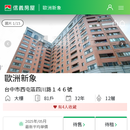
歐洲新象
圖片 1/15
歐洲新象
台中市西屯區四川路１４６號
大樓
81戶
32
年
12層
♥️ 有
4
人收藏
2025年/05月
待售
待租
最新平均單價