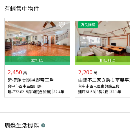
有銷售中物件
店長推薦
本
社區
相似
社區
2,450
2,200
萬
萬
近捷運七期視野帝王戶
由鉅不二家３房１室雙平
台中市西屯區四川路
台中市西屯區東興路三段
建坪
72.82
5房3廳(含加蓋)
32.4年
建坪
61.58
3房2廳
32.1年
周邊生活機能