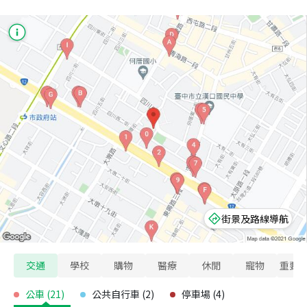
街景及路線導航
交通
學校
購物
醫療
休閒
寵物
重要
公車
(
21
)
公共自行車
(
2
)
停車場
(
4
)