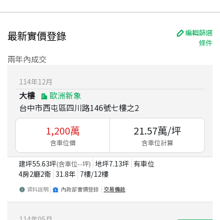
編輯篩選
最新實價登錄
條件
兩年內成交
114
年
12
月
大樓
歐洲新象
台中市西屯區四川路146號七樓之2
1,200
萬
21.57
萬/坪
含車位價
含車位計算
建坪
55.63
坪
地坪
7.13
坪
有車位
(含車位
--
坪)
4房2廳2衛
31.8
年
7
樓/
12
樓
資料說明
內政部實價登錄
交易備註
114
年
05
月