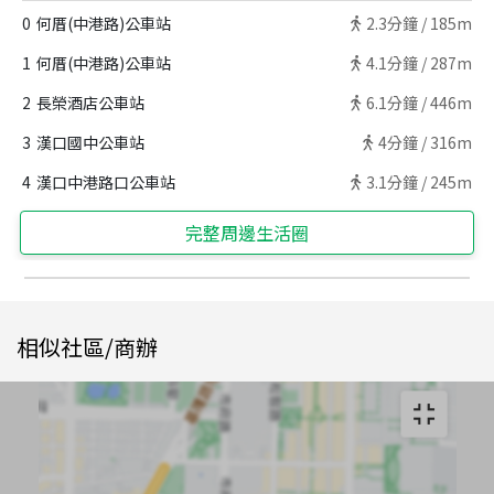
0
何厝(中港路)公車站
2.3
分鐘 /
185m
1
何厝(中港路)公車站
4.1
分鐘 /
287m
2
長榮酒店公車站
6.1
分鐘 /
446m
3
漢口國中公車站
4
分鐘 /
316m
4
漢口中港路口公車站
3.1
分鐘 /
245m
完整周邊生活圈
相似社區/商辦