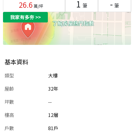
1
-
26.6
筆
筆
萬/坪
我家有多夯
>>
基本資料
類型
大樓
屋齡
32
年
坪數
--
樓高
12層
戶數
81戶