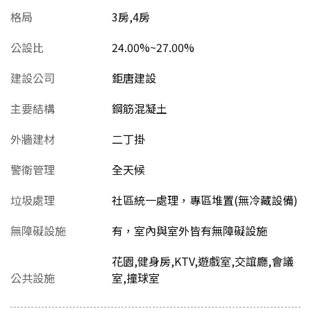
格局
3房,4房
公設比
24.00%~27.00%
建設公司
鉅唐建設
主要結構
鋼筋混凝土
外牆建材
二丁掛
警衛管理
全天候
垃圾處理
社區統一處理，專區堆置(無冷藏設備)
無障礙設施
有，室內與室外皆有無障礙設施
花園,健身房,KTV,遊戲室,交誼廳,會議
公共設施
室,撞球室