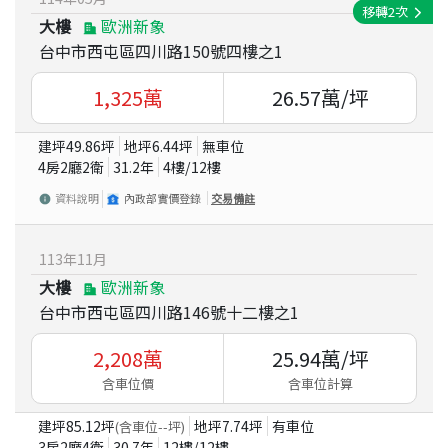
移轉
2
次
大樓
歐洲新象
台中市西屯區四川路150號四樓之1
1,325
萬
26.57
萬/坪
建坪
49.86
坪
地坪
6.44
坪
無車位
4房2廳2衛
31.2
年
4
樓/
12
樓
資料說明
內政部實價登錄
交易備註
113
年
11
月
大樓
歐洲新象
台中市西屯區四川路146號十二樓之1
2,208
萬
25.94
萬/坪
含車位價
含車位計算
建坪
85.12
坪
地坪
7.74
坪
有車位
(含車位
--
坪)
3房2廳4衛
30.7
年
12
樓/
12
樓