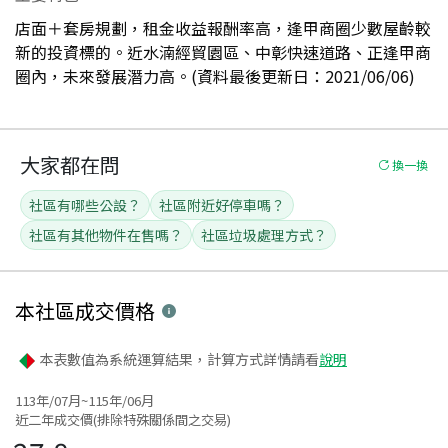
店面＋套房規劃，租金收益報酬率高，逢甲商圈少數屋齡較
新的投資標的。近水湳經貿園區、中彰快速道路、正逢甲商
圈內，未來發展潛力高。(資料最後更新日：2021/06/06)
大家都在問
換一換
社區有哪些公設？
社區附近好停車嗎？
社區有其他物件在售嗎？
社區垃圾處理方式？
本社區
成交價格
本表數值為系統運算結果，計算方式詳情請看
說明
113年/07月~115年/06月
近二年成交價(排除特殊關係間之交易)