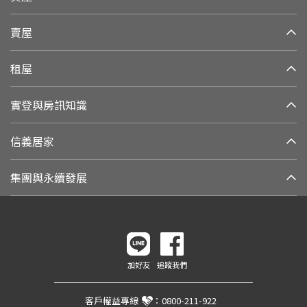
賣屋
租屋
實登與房訊知識
信義居家
集團與永續發展
加好友
追蹤我們
客戶權益專線
：
0800-211-922