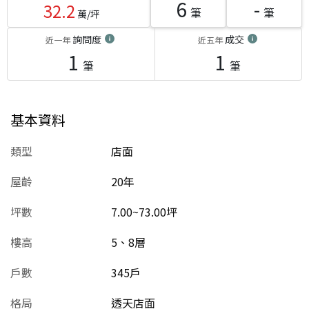
6
-
32.2
筆
筆
萬/坪
詢問度
成交
近一年
近五年
1
1
筆
筆
基本資料
類型
店面
屋齡
20
年
坪數
7.00~73.00坪
樓高
5、8層
戶數
345戶
格局
透天店面