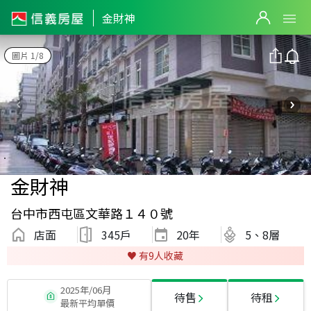
金財神
圖片 1/8
金財神
台中市西屯區文華路１４０號
店面
345戶
20
年
5、8層
♥️ 有
9
人收藏
2025年/06月
待售
待租
最新平均單價