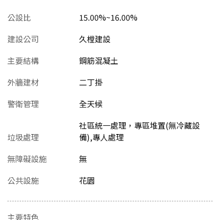
公設比
15.00%~16.00%
建設公司
久樘建設
主要結構
鋼筋混凝土
外牆建材
二丁掛
警衛管理
全天候
社區統一處理，專區堆置(無冷藏設
垃圾處理
備),專人處理
無障礙設施
無
公共設施
花園
主要特色