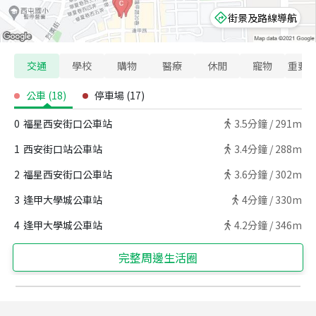
街景及路線導航
交通
學校
購物
醫療
休閒
寵物
重要
公車
(
18
)
停車場
(
17
)
0
福星西安街口公車站
3.5
分鐘 /
291m
1
西安街口站公車站
3.4
分鐘 /
288m
2
福星西安街口公車站
3.6
分鐘 /
302m
3
逢甲大學城公車站
4
分鐘 /
330m
4
逢甲大學城公車站
4.2
分鐘 /
346m
完整周邊生活圈