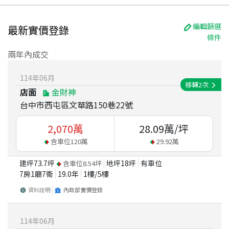
編輯篩選
最新實價登錄
條件
兩年內成交
114
年
06
月
移轉
2
次
店面
金財神
台中市西屯區文華路150巷22號
2,070
萬
28.09
萬/坪
含車位
120
萬
29.92
萬
建坪
73.7
坪
地坪
18
坪
有車位
含車位
8.54
坪
7房1廳7衛
19.0
年
1
樓/
5
樓
資料說明
內政部實價登錄
114
年
06
月