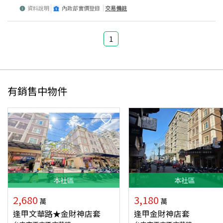
資料說明
內政部實價登錄
交易備註
1
有銷售中物件
本
社區
本
社區
2,680
3,180
萬
萬
逢甲文華路★金財神店套
逢甲金財神店套