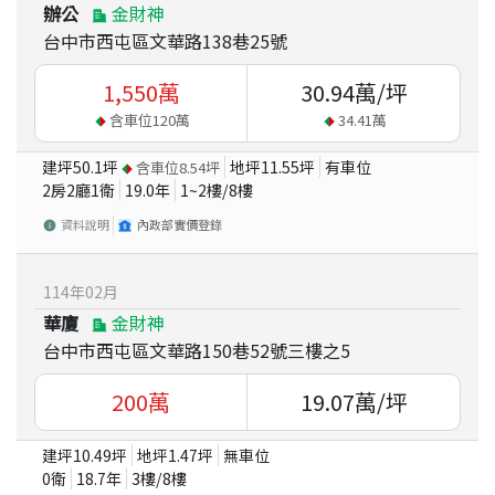
辦公
金財神
台中市西屯區文華路138巷25號
1,550
萬
30.94
萬/坪
含車位
120
萬
34.41
萬
建坪
50.1
坪
地坪
11.55
坪
有車位
含車位
8.54
坪
2房2廳1衛
19.0
年
1~2
樓/
8
樓
資料說明
內政部實價登錄
114
年
02
月
華廈
金財神
台中市西屯區文華路150巷52號三樓之5
200
萬
19.07
萬/坪
建坪
10.49
坪
地坪
1.47
坪
無車位
0衛
18.7
年
3
樓/
8
樓