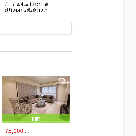
台中市西屯區市政北一路
建坪
34.47
2房2廳
19.7年
相似
75,000
元