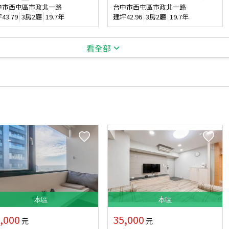
中市西屯區市政北一路
台中市西屯區市政北一路
坪
43.79
3房2廳
19.7年
建坪
42.96
3房2廳
19.7年
看全部
本
區
本
區
,000
35,000
元
元