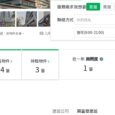
服務需求
我想要
買屋
賣屋
聯絡方式
皆可(9:00-21:00)
1
/
8
紹，非物件本身。
近一年
詢問度
售物件
待租物件
1
14
3
筆
筆
筆
建設公司
興富發建設