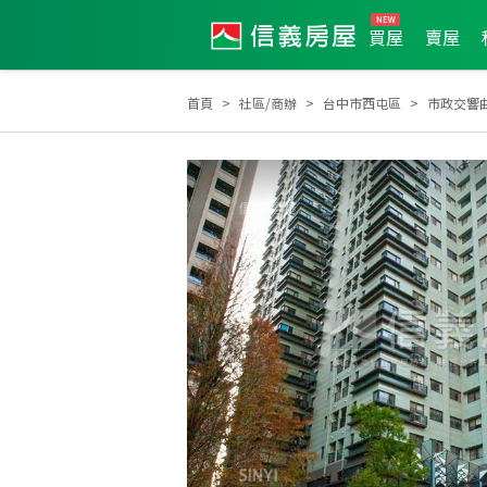
買屋
賣屋
首頁
社區/商辦
台中市西屯區
市政交響
2026年5月區業績TOP3
2024年10月區成件TOP1