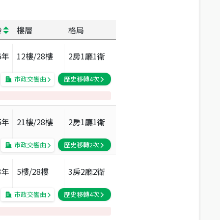
齡
樓層
格局
6
年
12
樓/
28
樓
2房1廳1衛
市政交響曲
歷史移轉
4
次
5
年
21
樓/
28
樓
2房1廳1衛
市政交響曲
歷史移轉
2
次
3
年
5
樓/
28
樓
3房2廳2衛
市政交響曲
歷史移轉
4
次