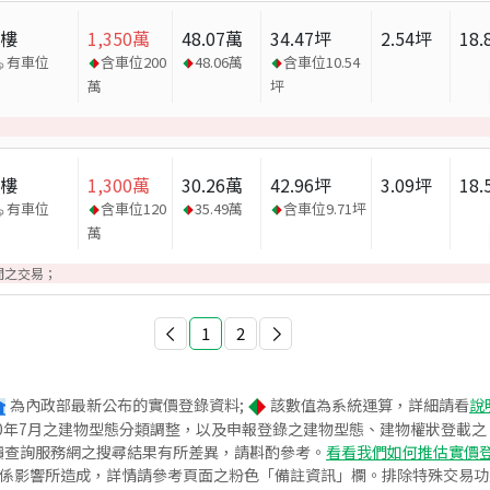
大樓
1,350
萬
48.07
萬
34.47
坪
2.54
坪
18.
有車位
含車位
200
48.06
萬
含車位
10.54
萬
坪
大樓
1,300
萬
30.26
萬
42.96
坪
3.09
坪
18.
有車位
含車位
120
35.49
萬
含車位
9.71
坪
萬
間之交易；
1
2
為內政部最新公布的實價登錄資料;
該數值為系統運算，詳細請看
說
020年7月之建物型態分類調整，以及申報登錄之建物型態、建物權狀登載
價查詢服務網之搜尋結果有所差異，請斟酌參考。
看看我們如何推估實價
關係影響所造成，詳情請參考頁面之粉色「備註資訊」欄。排除特殊交易