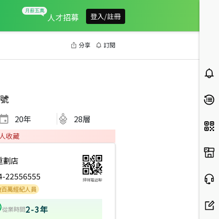
人才招募
登入/註冊
分享
訂閱
號
20
年
28層
人收藏
重劃店
4-22556555
掃碼電話聊
經紀人員
2-3年
從業時間