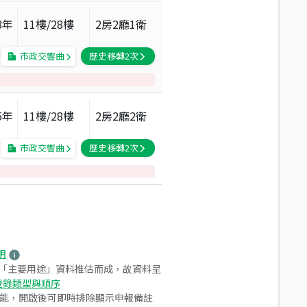
8
年
11
樓/
28
樓
2房2廳1衛
市政交響曲
歷史移轉
2
次
5
年
11
樓/
28
樓
2房2廳2衛
市政交響曲
歷史移轉
2
次
明
之「主要用途」資料推估而成，故資料呈
登錄類型與順序
功能，開啟後可即時排除顯示申報備註