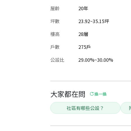
屋齡
20
年
坪數
23.92~35.15坪
樓高
28層
戶數
275戶
公設比
29.00%~30.00%
大家都在問
換一換
社區有哪些公設？