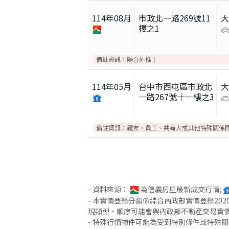
114
年
08
月
市政北一路269號11
樓之1
備註資訊：
陽台外推；
114
年
05
月
台中市西屯區市政北
一路267號十一樓之3
備註資訊：
親友、員工、共有人或其他特殊關係
- 資料來源：
為信義房屋最新成交行情;
- 本實價登錄分類係綜合內政部實價登錄2
現類型、順序可能會與內政部不動產交易實
- 特殊行情物件可能為受到特別條件或特殊