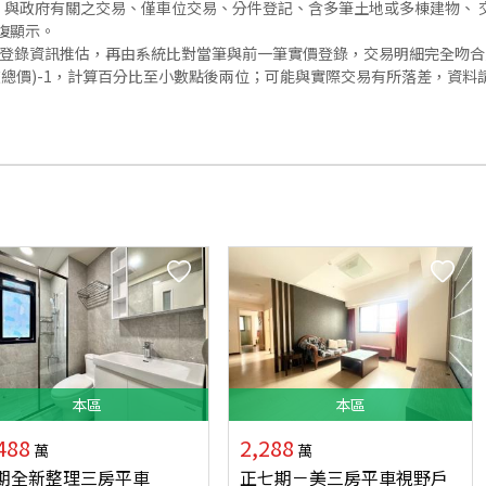
與政府有關之交易、僅車位交易、分件登記、含多筆土地或多棟建物、 交
復顯示。
價登錄資訊推估，再由系統比對當筆與前一筆實價登錄，交易明細完全吻
交總價)-1，計算百分比至小數點後兩位；可能與實際交易有所落差，資料
本
區
本
區
488
2,288
萬
萬
期全新整理三房平車
正七期－美三房平車視野戶