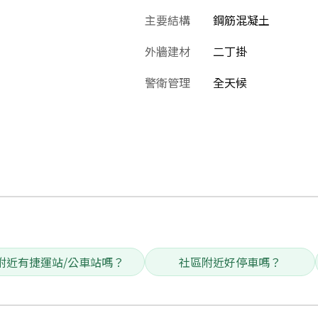
主要結構
鋼筋混凝土
外牆建材
二丁掛
警衛管理
全天候
附近有捷運站/公車站嗎？
社區附近好停車嗎？