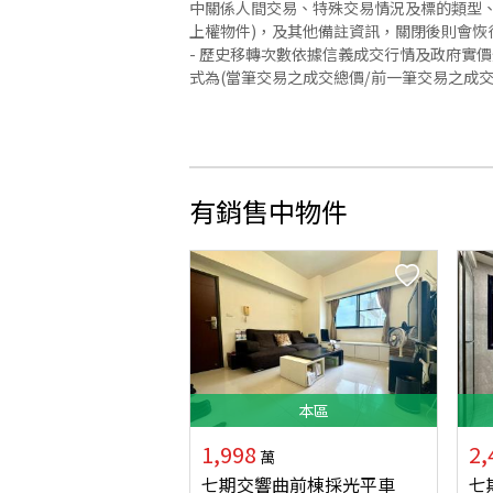
中關係人間交易、特殊交易情況及標的類型、
上權物件)，及其他備註資訊，關閉後則會恢
- 歷史移轉次數依據信義成交行情及政府實
式為(當筆交易之成交總價/前一筆交易之成
有銷售中物件
本
區
1,998
2,
萬
七期交響曲前棟採光平車
七