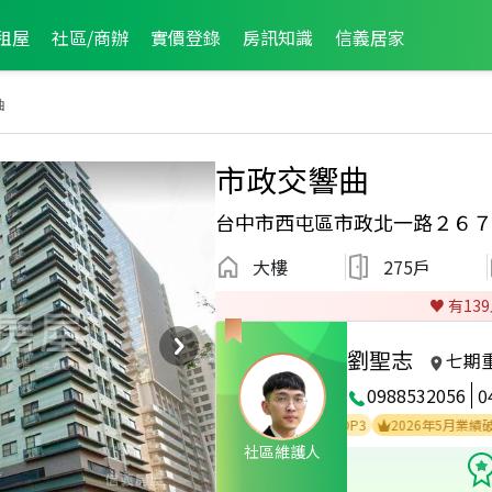
租屋
社區/商辦
實價登錄
房訊知識
信義居家
曲
市政交響曲
台中市西屯區市政北一路２６７
大樓
275戶
♥️ 有
139
劉聖志
七期
0988532056
0
2024年9月區成件TOP1
2024年8月區成件TOP3
2026年5月業績破百萬
社區維護人