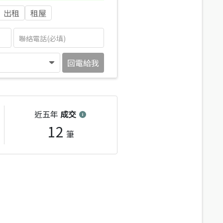
出租
租屋
回電給我
近五年
成交
12
筆