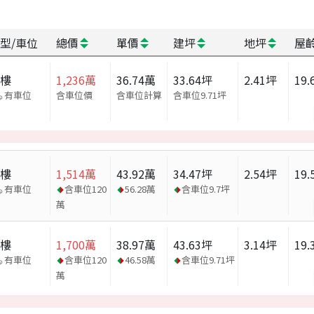
型/車位
總價
單價
建坪
地坪
屋
大樓
1,236
萬
36.74
萬
33.64
坪
2.41
坪
19.
有車位
含車位價
含車位計算
含車位
9.71
坪
大樓
1,514
萬
43.92
萬
34.47
坪
2.54
坪
19.
有車位
含車位
120
56.28
萬
含車位
9.7
坪
萬
大樓
1,700
萬
38.97
萬
43.63
坪
3.14
坪
19.
有車位
含車位
120
46.58
萬
含車位
9.71
坪
萬