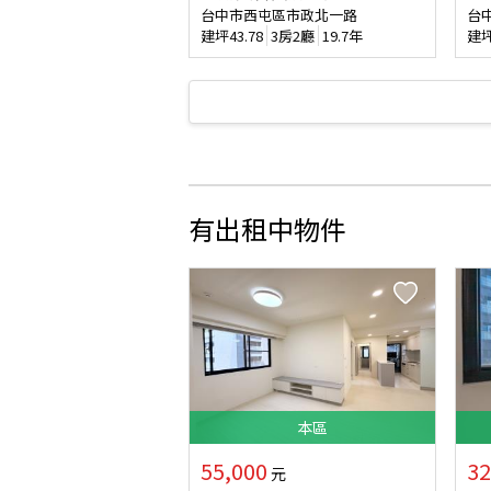
台中市西屯區市政北一路
台
建坪
43.78
3房2廳
19.7年
建
有出租中物件
本
區
55,000
32
元