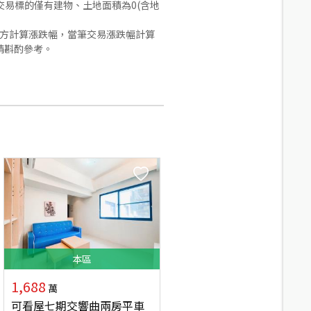
易標的僅有建物、土地面積為0(含地
合方計算漲跌幅，當筆交易漲跌幅計算
請斟酌參考。
本
區
1,688
萬
可看屋七期交響曲兩房平車