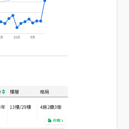
7月
11月
3月
齡
樓層
格局
3
年
13
樓/
29
樓
4房2廳3衛
和楓