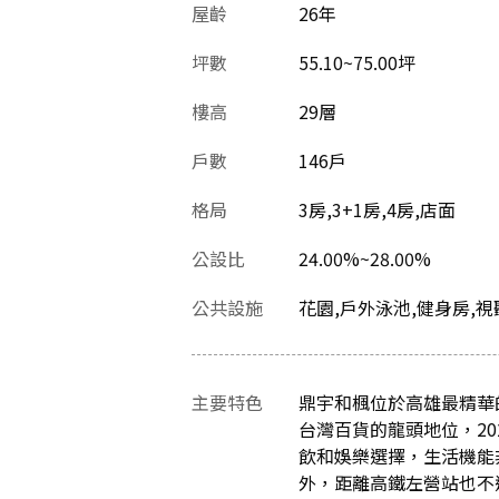
屋齡
26
年
坪數
55.10~75.00坪
樓高
29層
戶數
146戶
格局
3房,3+1房,4房,店面
公設比
24.00%~28.00%
公共設施
花園,戶外泳池,健身房,視
主要特色
鼎宇和楓位於高雄最精華
台灣百貨的龍頭地位，2
飲和娛樂選擇，生活機能
外，距離高鐵左營站也不