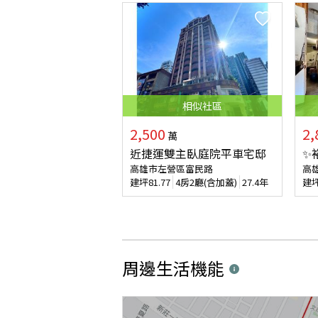
相似
社區
2,500
2,
萬
近捷運雙主臥庭院平車宅邸
✨
高雄市左營區富民路
高
建坪
81.77
4房2廳(含加蓋)
27.4年
建
周邊生活機能