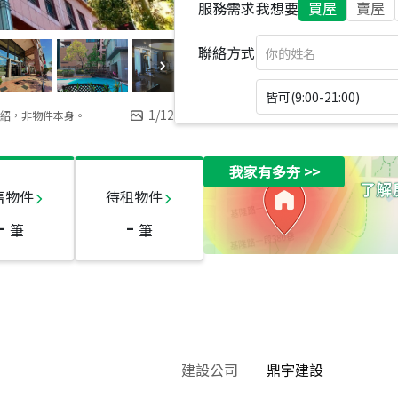
服務需求
我想要
買屋
賣屋
聯絡方式
皆可(9:00-21:00)
1
/
12
紹，非物件本身。
我家有多夯
>>
售物件
待租物件
-
-
筆
筆
建設公司
鼎宇建設