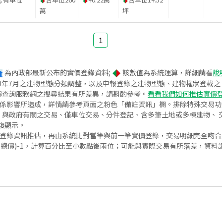
萬
坪
1
為內政部最新公布的實價登錄資料;
該數值為系統運算，詳細請看
說
020年7月之建物型態分類調整，以及申報登錄之建物型態、建物權狀登載
價查詢服務網之搜尋結果有所差異，請斟酌參考。
看看我們如何推估實價
關係影響所造成，詳情請參考頁面之粉色「備註資訊」欄。排除特殊交易
與政府有關之交易、僅車位交易、分件登記、含多筆土地或多棟建物、 交
復顯示。
價登錄資訊推估，再由系統比對當筆與前一筆實價登錄，交易明細完全吻
交總價)-1，計算百分比至小數點後兩位；可能與實際交易有所落差，資料