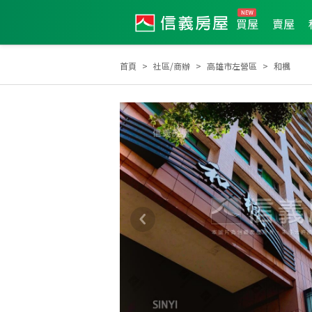
買屋
賣屋
首頁
社區/商辦
高雄市左營區
和楓