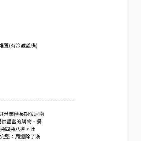
堆置(有冷藏設備)
其營業額長期位居南
提供豐富的購物、餐
交通四通八達。此
圈完整：周邊除了漢