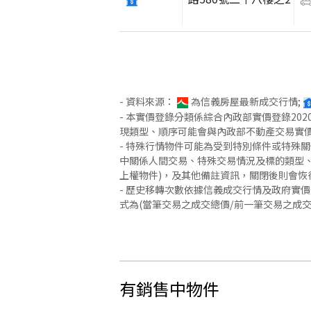
- 資料來源：
為信義房屋最新成交行情;
- 本實價登錄分類係綜合內政部實價登錄2
現類型、順序可能會與內政部不動產交易實
- 特殊行情物件可能為受到特別條件或特殊
中關係人間交易、特殊交易情況及標的類型、
上權物件)，及其他備註資訊，關閉後則會恢
- 歷史移轉次數依據信義成交行情及政府實
式為(當筆交易之成交總價/前一筆交易之成
有銷售中物件