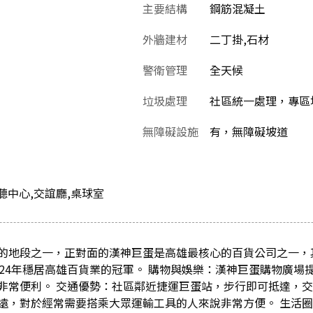
主要結構
鋼筋混凝土
外牆建材
二丁掛,石材
警衛管理
全天候
垃圾處理
社區統一處理，專區
無障礙設施
有，無障礙坡道
聽中心,交誼廳,桌球室
的地段之一，正對面的漢神巨蛋是高雄最核心的百貨公司之一，
024年穩居高雄百貨業的冠軍。 購物與娛樂：漢神巨蛋購物廣場
非常便利。 交通優勢：社區鄰近捷運巨蛋站，步行即可抵達，
遠，對於經常需要搭乘大眾運輸工具的人來說非常方便。 生活