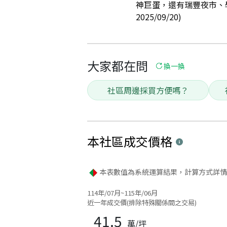
神巨蛋，還有瑞豐夜市、
2025/09/20)
大家都在問
換一換
社區周邊採買方便嗎？
本社區
成交價格
本表數值為系統運算結果，計算方式詳情
114年/07月~115年/06月
近一年成交價(排除特殊關係間之交易)
41.5
萬/坪