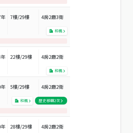
7
年
7
樓/
29
樓
4房2廳3衛
和楓
3
年
22
樓/
29
樓
4房2廳2衛
和楓
0
年
5
樓/
29
樓
4房2廳2衛
和楓
歷史移轉
2
次
0
年
28
樓/
29
樓
4房2廳2衛