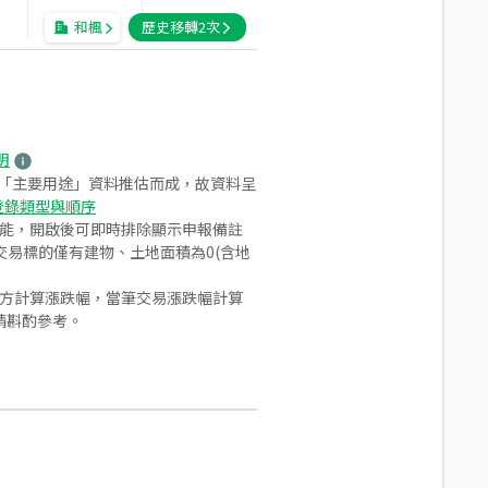
和楓
歷史移轉
2
次
明
之「主要用途」資料推估而成，故資料呈
登錄類型與順序
功能，開啟後可即時排除顯示申報備註
易標的僅有建物、土地面積為0(含地
合方計算漲跌幅，當筆交易漲跌幅計算
請斟酌參考。