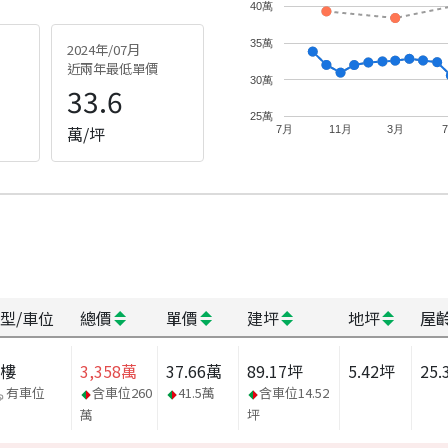
40萬
35萬
2024年/07月
近兩年最低單價
30萬
33.6
25萬
萬/坪
7月
11月
3月
型/車位
總價
單價
建坪
地坪
屋
大樓
3,358
萬
37.66
萬
89.17
坪
5.42
坪
25.
有車位
含車位
260
41.5
萬
含車位
14.52
萬
坪