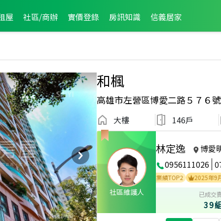
租屋
社區/商辦
實價登錄
房訊知識
信義居家
和楓
高雄市左營區博愛二路５７６號
大樓
146戶
林定逸
博愛
0956111026
0
2025年11月區業績TOP2
2025年9月區業績
社區維護人
已成交
39