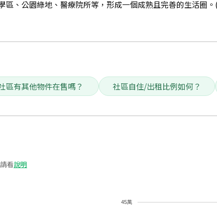
學區、公園綠地、醫療院所等，形成一個成熟且完善的生活圈。
社區有其他物件在售嗎？
社區自住/出租比例如何？
請看
說明
45萬