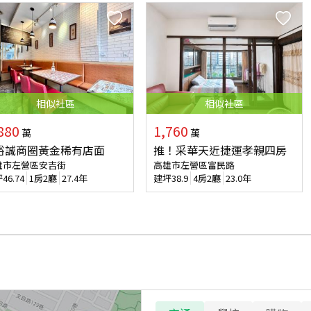
相似
社區
相似
社區
880
1,760
萬
萬
裕誠商圈黃金稀有店面
推！采華天近捷運孝親四房
雄市左營區安吉街
高雄市左營區富民路
坪
46.74
1房2廳
27.4年
建坪
38.9
4房2廳
23.0年