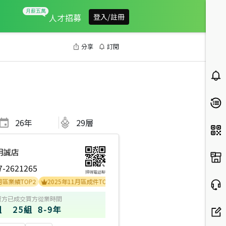
人才招募
登入/註冊
分享
訂閱
26
年
29層
明誠店
7-2621265
掃碼電話聊
TOP2
2025年11月區成件TOP1
2025年9月區成件TOP2
2023年4月區成件
賣方
已成交買方
從業時間
組
25組
8-9年