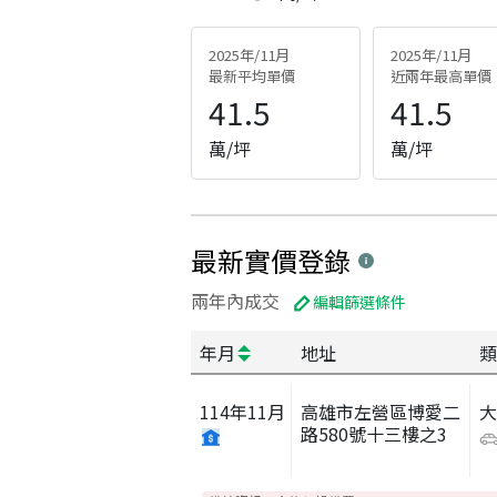
2025年/11月
2025年/11月
最新平均單價
近兩年最高單價
41.5
41.5
萬/坪
萬/坪
最新實價登錄
兩年內成交
編輯篩選條件
年月
地址
類
114
年
11
月
高雄市左營區博愛二
路580號十三樓之3