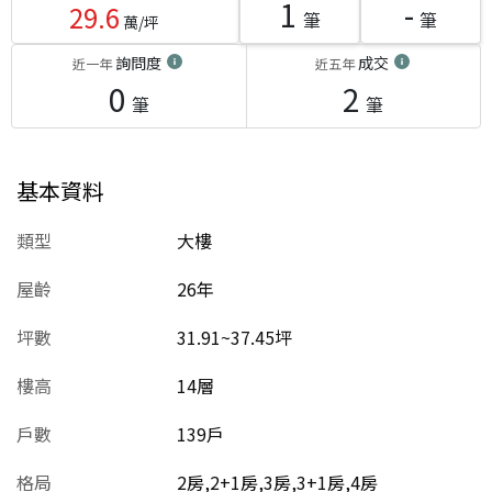
1
-
29.6
筆
筆
萬/坪
詢問度
成交
近一年
近五年
0
2
筆
筆
基本資料
類型
大樓
屋齡
26
年
坪數
31.91~37.45坪
樓高
14層
戶數
139戶
格局
2房,2+1房,3房,3+1房,4房