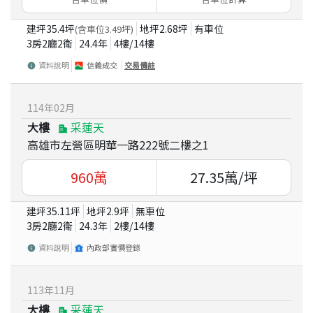
建坪
35.4
坪
地坪
2.68
坪
有車位
(含車位
3.49
坪)
3房2廳2衛
24.4
年
4
樓/
14
樓
資料說明
信義成交
交易備註
114
年
02
月
大樓
采蓮天
高雄市左營區明華一路222號二樓之1
960
萬
27.35
萬/坪
建坪
35.11
坪
地坪
2.9
坪
無車位
3房2廳2衛
24.3
年
2
樓/
14
樓
資料說明
內政部實價登錄
113
年
11
月
大樓
采蓮天