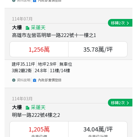
114
年
07
月
移轉
2
次
大樓
采蓮天
高雄市左營區明華一路222號十一樓之1
1,256
萬
35.78
萬/坪
建坪
35.11
坪
地坪
2.9
坪
無車位
3房2廳2衛
24.8
年
11
樓/
14
樓
資料說明
內政部實價登錄
114
年
03
月
移轉
2
次
大樓
采蓮天
明華一路222號4樓之2
1,205
萬
34.04
萬/坪
含車位價
含車位計算