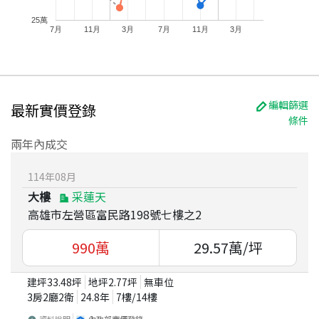
25萬
7月
11月
3月
7月
11月
3月
編輯篩選
最新實價登錄
條件
兩年內成交
114
年
08
月
大樓
采蓮天
高雄市左營區富民路198號七樓之2
990
萬
29.57
萬/坪
建坪
33.48
坪
地坪
2.77
坪
無車位
3房2廳2衛
24.8
年
7
樓/
14
樓
資料說明
內政部實價登錄