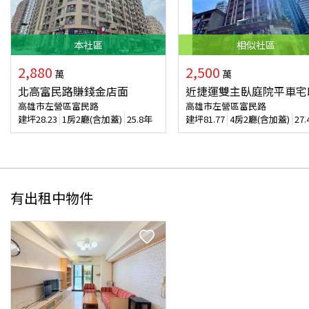
本
社區
相似
社區
2,880
2,500
萬
萬
北高富民路賺錢金店面
近捷運雙主臥庭院平車宅
高雄市左營區富民路
高雄市左營區富民路
建坪
28.23
1房2廳(含加蓋)
25.8年
建坪
81.77
4房2廳(含加蓋)
27
有出租中物件