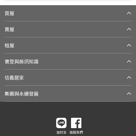
買屋
賣屋
租屋
實登與房訊知識
信義居家
集團與永續發展
加好友
追蹤我們