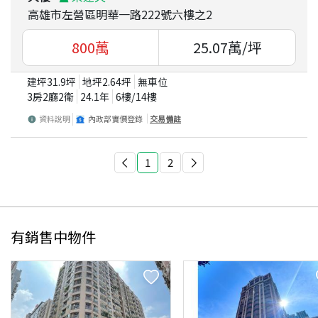
高雄市左營區明華一路222號六樓之2
800
萬
25.07
萬/坪
建坪
31.9
坪
地坪
2.64
坪
無車位
3房2廳2衛
24.1
年
6
樓/
14
樓
資料說明
內政部實價登錄
交易備註
1
2
有銷售中物件