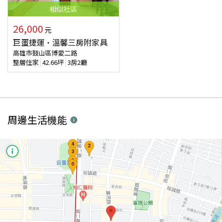
相似
社區
26,000
元
巨蛋捷運·溫馨三房附家具
高雄市鼓山區博愛二路
整層住家
42.66
坪
3房2廳
周邊生活機能