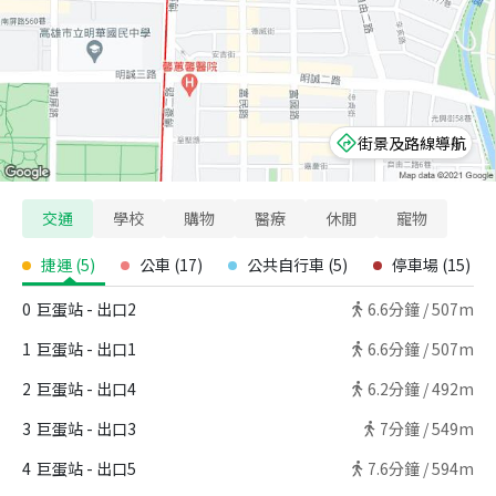
街景及路線導航
交通
學校
購物
醫療
休閒
寵物
捷運
(
5
)
公車
(
17
)
公共自行車
(
5
)
停車場
(
15
)
0
巨蛋站 - 出口2
6.6
分鐘 /
507m
1
巨蛋站 - 出口1
6.6
分鐘 /
507m
2
巨蛋站 - 出口4
6.2
分鐘 /
492m
3
巨蛋站 - 出口3
7
分鐘 /
549m
4
巨蛋站 - 出口5
7.6
分鐘 /
594m