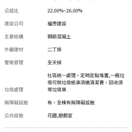
公設比
22.00%~26.00%
建設公司
福懋建設
主要結構
鋼筋混凝土
外牆建材
二丁掛
警衛管理
全天候
社區統一處理，定時定點堆置,一般垃
圾可倒垃圾紙車須繳清潔費，回收須
垃圾處理
等垃圾車
無障礙設施
有，全棟有無障礙設施
公共設施
花園,遊戲室