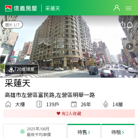
采蓮天
圖片 1/7
720度環景
采蓮天
高雄市左營區富民路,左營區明華一路
大樓
139戶
26
年
14層
♥️ 有
2
人收藏
2025年/08月
待售
待租
最新平均單價