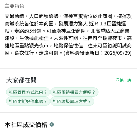
主要特色
交通動線，人口面積優勢，漢神巨蛋皆位於此商圈，捷運及
高鐵系統皆位於本商圈，發展潛力驚人 近Ｒ１3巨蛋捷運
站，走路約5分鐘。可至漢神巨蛋商圈，北高重點大型商業
建設，生活機能極佳。未來性可期，往西可至瑞豐夜市，高
雄地區重點觀光夜市，地點保值性佳。往東可至裕誠明誠商
圈，食衣住行，走路可到。(資料最後更新日：2025/09/29)
大家都在問
換一換
社區管理方式為何？
社區周邊採買方便嗎？
社區附近好停車嗎？
社區垃圾處理方式？
本社區
成交價格