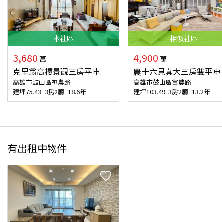
本
社區
相似
社區
3,680
4,900
萬
萬
克里翁高樓景觀三房平車
農十六見真大三房雙平車
高雄市鼓山區神農路
高雄市鼓山區富農路
建坪
75.43
3房2廳
18.6年
建坪
103.49
3房2廳
13.2年
有出租中物件