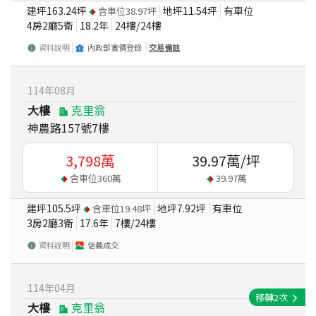
建坪
163.24
坪
地坪
11.54
坪
有車位
含車位
38.97
坪
4房2廳5衛
18.2
年
24
樓/
24
樓
資料說明
內政部實價登錄
交易備註
114
年
08
月
大樓
克里翁
神農路157號7樓
3,798
萬
39.97
萬/坪
含車位
360
萬
39.97
萬
建坪
105.5
坪
地坪
7.92
坪
有車位
含車位
19.48
坪
3房2廳3衛
17.6
年
7
樓/
24
樓
資料說明
信義成交
114
年
04
月
移轉
2
次
大樓
克里翁