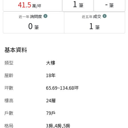
1
-
41.5
筆
筆
萬/坪
詢問度
成交
近一年
近五年
0
1
筆
筆
基本資料
類型
大樓
屋齡
18
年
坪數
65.69~134.68坪
樓高
24層
戶數
79戶
格局
3房,4房,5房