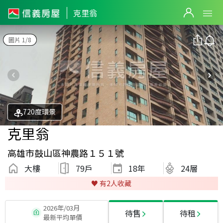
克里翁
圖片 1/8
720度環景
克里翁
高雄市鼓山區神農路１５１號
大樓
79戶
18
年
24層
♥️ 有
2
人收藏
2026年/03月
待售
待租
最新平均單價