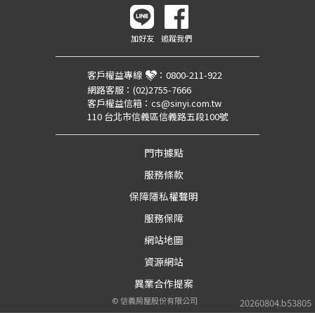
加好友
追蹤我們
客戶權益專線
：
0800-211-922
網路客服：
(02)2755-7666
客戶權益信箱：
cs@sinyi.com.tw
110 台北市信義區信義路五段100號
門市據點
服務條款
保障隱私權聲明
服務保障
網站地圖
資源網站
異業合作提案
©
信義房屋股份有限公司
20260804.b53805