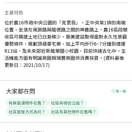
主要特色
位於農16市政中央公園的「克里翁」，正中央第1排的南端
位置，坐落在南屏路與龍德路之間的神農路上，農16區段徵
收區可興建土地已日漸稀少，振美建設取得面對永久性景觀
優勢條件，規劃頂級豪宅案，加上平均步行6~7分鐘到捷運
R13站，及未來鄰近新龍華國小校園，目前快速去化中。生
活機能方面有明誠商圈與瑞豐商圈供消費採買。(資料最後
更新日：2021/10/17)
大家都在問
換一換
有無裝潢物件在售？
社區有哪些公設？
社區管理方式為何？
社區有其他物件在售嗎？