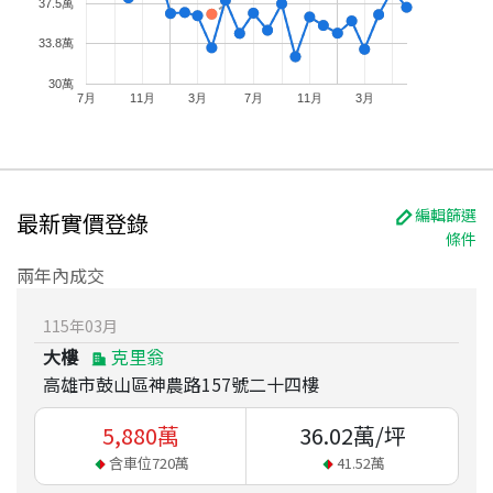
37.5萬
33.8萬
30萬
7月
11月
3月
7月
11月
3月
編輯篩選
最新實價登錄
條件
兩年內成交
115
年
03
月
大樓
克里翁
高雄市鼓山區神農路157號二十四樓
5,880
萬
36.02
萬/坪
含車位
720
萬
41.52
萬