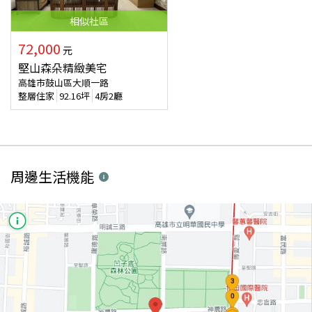
相似
社區
72,000
元
堅山森朵精緻美宅
高雄市鼓山區大順一路
整層住家
92.16
坪
4房2廳
周邊生活機能