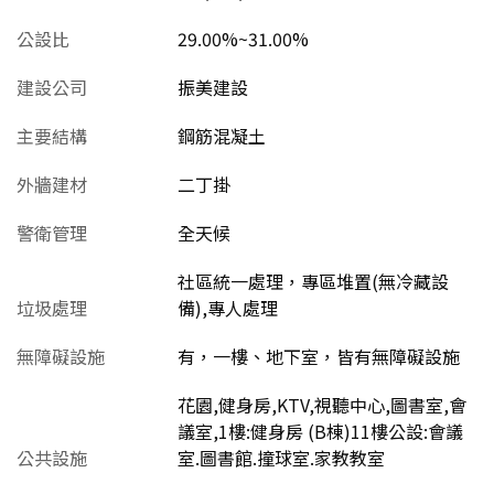
公設比
29.00%~31.00%
建設公司
振美建設
主要結構
鋼筋混凝土
外牆建材
二丁掛
警衛管理
全天候
社區統一處理，專區堆置(無冷藏設
垃圾處理
備),專人處理
無障礙設施
有，一樓、地下室，皆有無障礙設施
花園,健身房,KTV,視聽中心,圖書室,會
議室,1樓:健身房 (B棟)11樓公設:會議
公共設施
室.圖書館.撞球室.家教教室