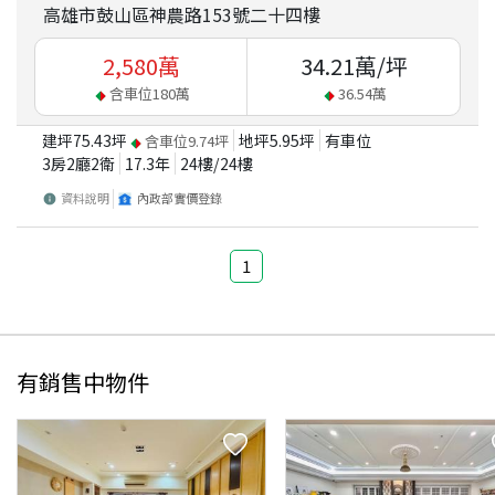
高雄市鼓山區神農路153號二十四樓
2,580
萬
34.21
萬/坪
含車位
180
萬
36.54
萬
建坪
75.43
坪
地坪
5.95
坪
有車位
含車位
9.74
坪
3房2廳2衛
17.3
年
24
樓/
24
樓
資料說明
內政部實價登錄
1
有銷售中物件