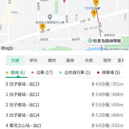
街景及路線導航
交通
學校
購物
醫療
休閒
寵物
重要
捷運
(
6
)
公車
(
17
)
公共自行車
(
1
)
停車場
(
5
)
0
凹子底站 - 出口3
4.5
分鐘 /
351m
1
凹子底站 - 出口2
5.4
分鐘 /
428m
2
凹子底站 - 出口1
5.5
分鐘 /
439m
3
凹子底站 - 出口4
5.2
分鐘 /
400m
4
愛河之心站 - 出口
6.6
分鐘 /
532m