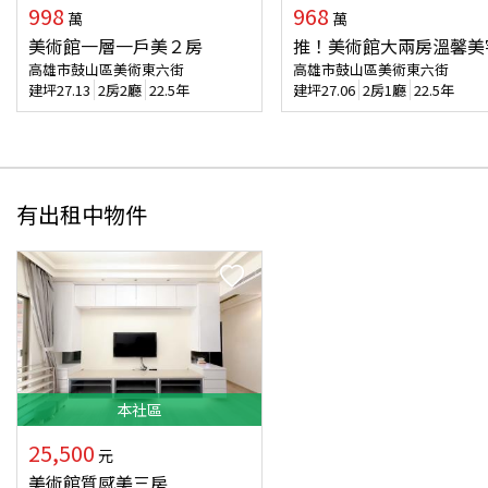
998
968
萬
萬
美術館一層一戶美２房
推！美術館大兩房溫馨美
高雄市鼓山區美術東六街
高雄市鼓山區美術東六街
建坪
27.13
2房2廳
22.5年
建坪
27.06
2房1廳
22.5年
有出租中物件
本
社區
25,500
元
美術館質感美三房