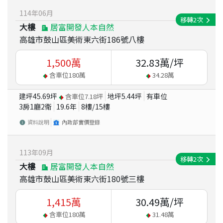
114
年
06
月
移轉
2
次
大樓
居富開發人本自然
高雄市鼓山區美術東六街186號八樓
1,500
萬
32.83
萬/坪
含車位
180
萬
34.28
萬
建坪
45.69
坪
地坪
5.44
坪
有車位
含車位
7.18
坪
3房1廳2衛
19.6
年
8
樓/
15
樓
資料說明
內政部實價登錄
113
年
09
月
移轉
2
次
大樓
居富開發人本自然
高雄市鼓山區美術東六街180號三樓
1,415
萬
30.49
萬/坪
含車位
180
萬
31.48
萬