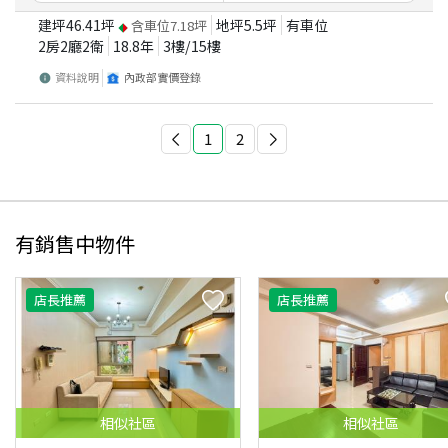
建坪
46.41
坪
地坪
5.5
坪
有車位
含車位
7.18
坪
2房2廳2衛
18.8
年
3
樓/
15
樓
資料說明
內政部實價登錄
1
2
有銷售中物件
店長推薦
店長推薦
相似
社區
相似
社區