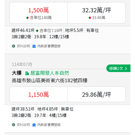
1,500
萬
32.32
萬/坪
含車位
180
萬
33.65
萬
建坪
46.41
坪
地坪
5.5
坪
有車位
含車位
7.18
坪
3房2廳2衛
19.8
年
12
樓/
15
樓
資料說明
內政部實價登錄
114
年
07
月
移轉
2
次
大樓
居富開發人本自然
高雄市鼓山區美術東六街182號四樓
1,150
萬
29.86
萬/坪
建坪
38.51
坪
地坪
4.85
坪
無車位
3房2廳2衛
19.7
年
4
樓/
15
樓
資料說明
內政部實價登錄