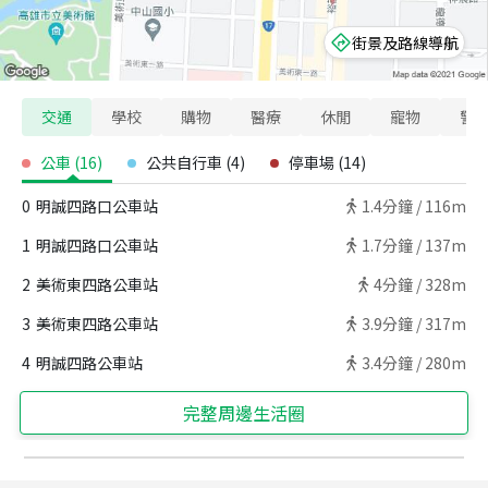
街景及路線導航
交通
學校
購物
醫療
休閒
寵物
警
公車
(
16
)
公共自行車
(
4
)
停車場
(
14
)
0
明誠四路口公車站
1.4
分鐘 /
116m
1
明誠四路口公車站
1.7
分鐘 /
137m
2
美術東四路公車站
4
分鐘 /
328m
3
美術東四路公車站
3.9
分鐘 /
317m
4
明誠四路公車站
3.4
分鐘 /
280m
完整周邊生活圈