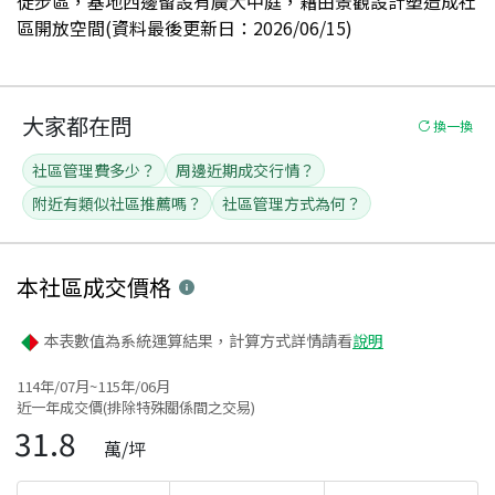
徒步區，基地西邊留設有廣大中庭，藉由景觀設計塑造成社
區開放空間(資料最後更新日：2026/06/15)
大家都在問
換一換
社區管理費多少？
周邊近期成交行情？
附近有類似社區推薦嗎？
社區管理方式為何？
本社區
成交價格
本表數值為系統運算結果，計算方式詳情請看
說明
114年/07月~115年/06月
近一年成交價(排除特殊關係間之交易)
31.8
萬/坪