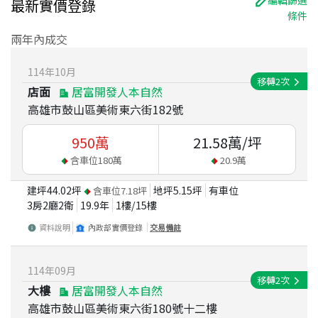
編輯篩選
最新實價登錄
條件
兩年內成交
114
年
10
月
移轉
2
次
店面
居富開發人本自然
高雄市鼓山區美術東六街182號
950
萬
21.58
萬/坪
含車位
180
萬
20.9
萬
建坪
44.02
坪
地坪
5.15
坪
有車位
含車位
7.18
坪
3房2廳2衛
19.9
年
1
樓/
15
樓
資料說明
內政部實價登錄
交易備註
114
年
09
月
移轉
2
次
大樓
居富開發人本自然
高雄市鼓山區美術東六街180號十二樓