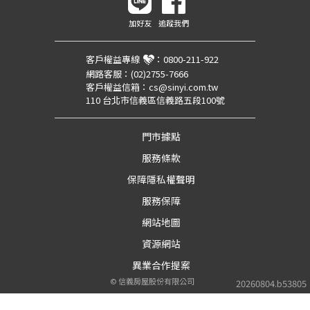
加好友
追蹤我們
客戶權益專線
：
0800-211-922
網路客服：
(02)2755-7666
客戶權益信箱：
cs@sinyi.com.tw
110 台北市信義區信義路五段100號
門市據點
服務條款
保障隱私權聲明
服務保障
網站地圖
資源網站
異業合作提案
©
信義房屋股份有限公司
20260804.b53805