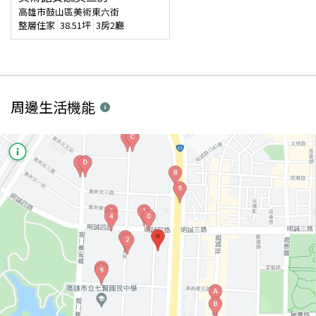
高雄市鼓山區美術東六街
整層住家
38.51
坪
3房2廳
周邊生活機能