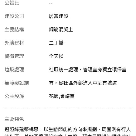
公設比
--
建設公司
居富建設
主要結構
鋼筋混凝土
外牆建材
二丁掛
警衛管理
全天候
垃圾處理
社區統一處理，管理室旁獨立環保室
無障礙設施
有，從社區外部進入中庭有坡道
公共設施
花園,會議室
主要特色
遵照綠建築構思，以生態節能的方向來規劃，周圍則有行人