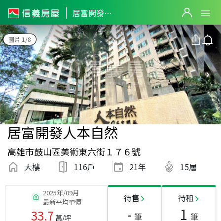
居富開發人本自然
圖片 1/8
居富開發人本自然
高雄市鼓山區美術東六街１７６號
大樓
116戶
21
年
15層
2025年/09月
待售
待租
最新平均單價
-
1
33.7
筆
筆
萬/坪