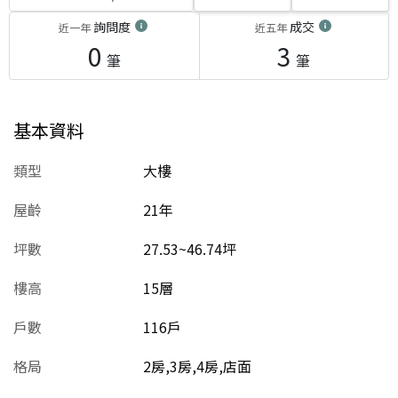
詢問度
成交
近一年
近五年
0
3
筆
筆
基本資料
類型
大樓
屋齡
21
年
坪數
27.53~46.74坪
樓高
15層
戶數
116戶
格局
2房,3房,4房,店面