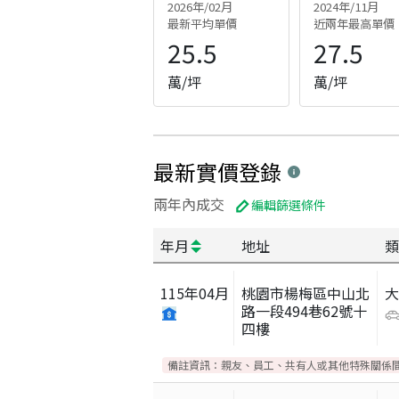
2026年/02月
2024年/11月
最新平均單價
近兩年最高單價
25.5
27.5
萬/坪
萬/坪
最新實價登錄
兩年內成交
編輯篩選條件
年月
地址
類
115
年
04
月
桃園市楊梅區中山北
路一段494巷62號十
四樓
備註資訊：
親友、員工、共有人或其他特殊關係