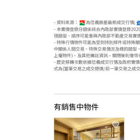
- 資料來源：
為信義房屋最新成交行情;
- 本實價登錄分類係綜合內政部實價登錄2
現類型、順序可能會與內政部不動產交易實
- 特殊行情物件可能為受到特別條件或特殊
中關係人間交易、特殊交易情況及標的類型、
上權物件)，及其他備註資訊，關閉後則會恢
- 歷史移轉次數依據信義成交行情及政府實
式為(當筆交易之成交總價/前一筆交易之成
有銷售中物件