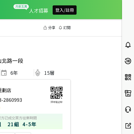
人才招募
登入/註冊
分享
訂閱
山北路一段
6
年
15層
重劃店
3-2860993
掃碼電話聊
賣方
已成交買方
從業時間
組
21組
4-5年