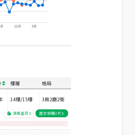
7月
11月
3月
齡
樓層
格局
年
14
樓/
15
樓
3房2廳2衛
鴻築里昂
歷史移轉
2
次