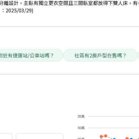
分離設計，主臥有獨立更衣空間且三間臥室都放得下雙人床，有
25/03/29)
附近有捷運站/公車站嗎？
社區有2房戶型在售嗎？
35萬
30萬