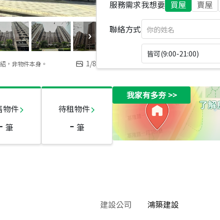
服務需求
我想要
買屋
賣屋
聯絡方式
皆可(9:00-21:00)
1
/
8
紹，非物件本身。
我家有多夯
>>
售物件
待租物件
-
-
筆
筆
建設公司
鴻築建設