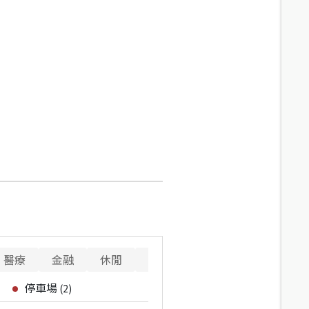
醫療
金融
休閒
寵物
重要設施
停車場
(
2
)