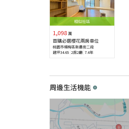
相似
社區
1,098
萬
首購必選櫻花兩房車位
桃園市楊梅區新農街二段
建坪
34.65
2房2廳
7.4年
周邊生活機能