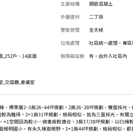
主要結構
鋼筋混凝土
外牆建材
二丁掛
警衛管理
全天候
垃圾處理
社區統一處理，專區
店面,252戶、14店面
無障礙設施
有，由外入社區內
室,交誼廳,會議室
棟，標準層2~3房26~44坪規劃。2房26~28坪規劃，雙面採
說較為難得。2+1房31坪規劃，格局相似，皆為三面採光，有獨
+1空間因為較小，做書房較適合。3房37/38坪規劃，以E5
面楊明國小，有永久棟距視野。3+1房44坪規劃，格局相似，