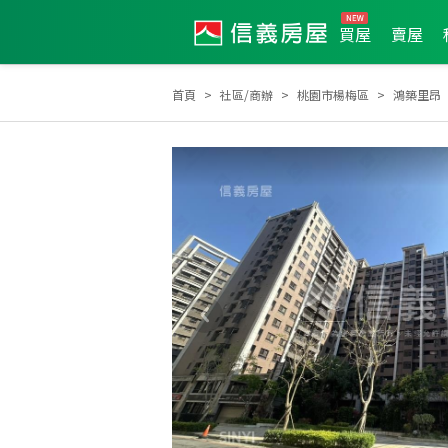
買屋
賣屋
首頁
社區/商辦
桃園市楊梅區
鴻築里昂
2024年8月區業績TOP1
2025年6月區成件TOP2
20