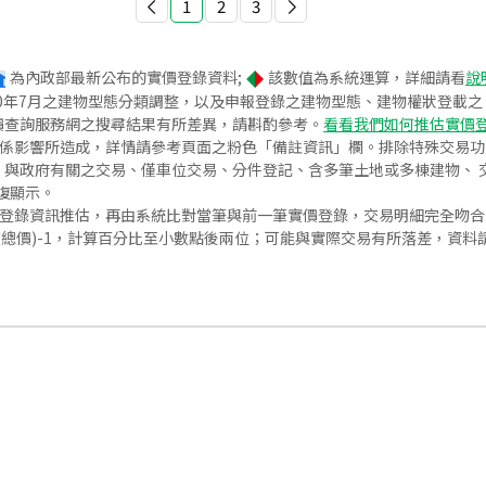
1
2
3
為內政部最新公布的實價登錄資料;
該數值為系統運算，詳細請看
說
020年7月之建物型態分類調整，以及申報登錄之建物型態、建物權狀登載
價查詢服務網之搜尋結果有所差異，請斟酌參考。
看看我們如何推估實價
關係影響所造成，詳情請參考頁面之粉色「備註資訊」欄。排除特殊交易
與政府有關之交易、僅車位交易、分件登記、含多筆土地或多棟建物、 交
復顯示。
價登錄資訊推估，再由系統比對當筆與前一筆實價登錄，交易明細完全吻
交總價)-1，計算百分比至小數點後兩位；可能與實際交易有所落差，資料