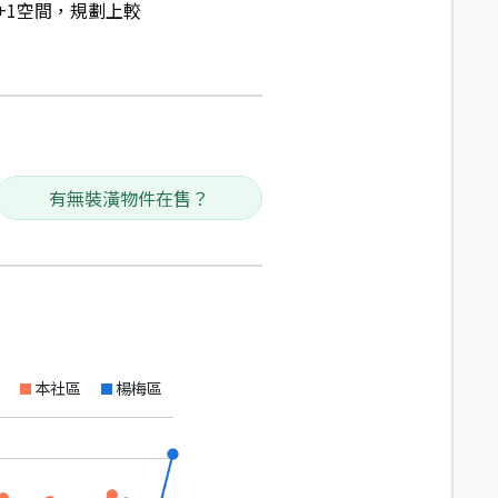
+1空間，規劃上較
有無裝潢物件在售？
本社區
楊梅區