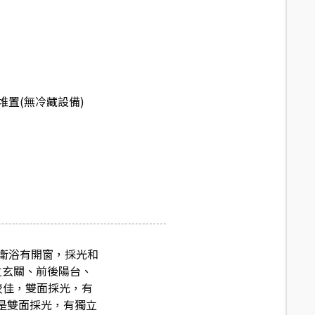
堆置(無冷藏設備)
光、衛浴有開窗，採光和
立玄關、前後陽台、
棟較佳，雙面採光，有
都是雙面採光，有獨立