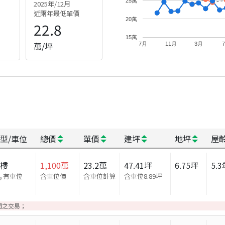
25萬
2025年/12月
近兩年最低單價
20萬
22.8
15萬
萬/坪
7月
11月
3月
型/車位
總價
單價
建坪
地坪
屋
大樓
1,100
萬
23.2
萬
47.41
坪
6.75
坪
5.3
有車位
含車位價
含車位計算
含車位
8.89
坪
間之交易；