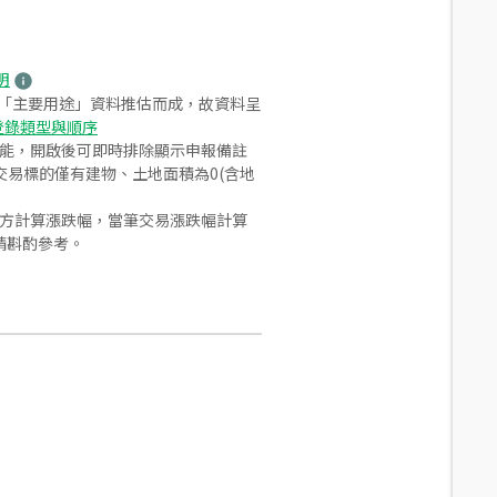
明
之「主要用途」資料推估而成，故資料呈
登錄類型與順序
功能，開啟後可即時排除顯示申報備註
易標的僅有建物、土地面積為0(含地
合方計算漲跌幅，當筆交易漲跌幅計算
請斟酌參考。