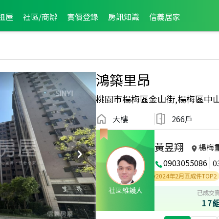
租屋
社區/商辦
實價登錄
房訊知識
信義居家
鴻築里昂
桃園市楊梅區金山街,楊梅區中
大樓
266戶
黃昱翔
楊梅
0903055086
0
24年9月區成件TOP2
2024年8月區成件TOP2
2024年2月區成件TOP2
社區維護人
已成交
17