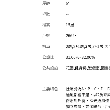
屋齡
6
年
坪數
--
樓高
15層
戶數
266戶
格局
2房,2+1房,3房,3+1房,
公設比
31.00%~32.00%
公共設施
花園,健身房,遊戲室,圖書
主要特色
社區分為A、B、C、D、E
通風都會不錯，以2房來
衛浴對外窗，採光通風佳，
獨立玄關、前後陽台，戶